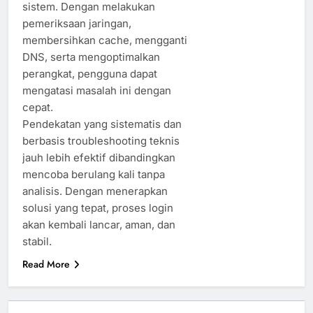
sistem. Dengan melakukan
pemeriksaan jaringan,
membersihkan cache, mengganti
DNS, serta mengoptimalkan
perangkat, pengguna dapat
mengatasi masalah ini dengan
cepat.
Pendekatan yang sistematis dan
berbasis troubleshooting teknis
jauh lebih efektif dibandingkan
mencoba berulang kali tanpa
analisis. Dengan menerapkan
solusi yang tepat, proses login
akan kembali lancar, aman, dan
stabil.
Read More