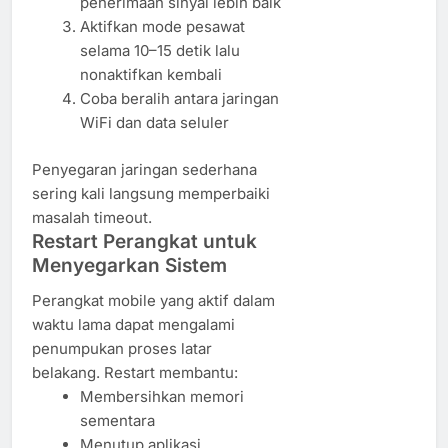
penerimaan sinyal lebih baik
Aktifkan mode pesawat
selama 10–15 detik lalu
nonaktifkan kembali
Coba beralih antara jaringan
WiFi dan data seluler
Penyegaran jaringan sederhana
sering kali langsung memperbaiki
masalah timeout.
Restart Perangkat untuk
Menyegarkan Sistem
Perangkat mobile yang aktif dalam
waktu lama dapat mengalami
penumpukan proses latar
belakang. Restart membantu:
Membersihkan memori
sementara
Menutup aplikasi