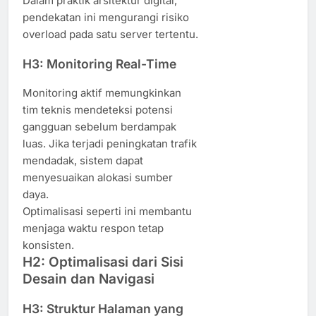
Dalam praktik arsitektur digital,
pendekatan ini mengurangi risiko
overload pada satu server tertentu.
H3: Monitoring Real-Time
Monitoring aktif memungkinkan
tim teknis mendeteksi potensi
gangguan sebelum berdampak
luas. Jika terjadi peningkatan trafik
mendadak, sistem dapat
menyesuaikan alokasi sumber
daya.
Optimalisasi seperti ini membantu
menjaga waktu respon tetap
konsisten.
H2: Optimalisasi dari Sisi
Desain dan Navigasi
H3: Struktur Halaman yang