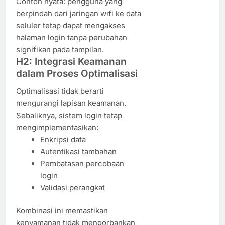
Contoh nyata: pengguna yang
berpindah dari jaringan wifi ke data
seluler tetap dapat mengakses
halaman login tanpa perubahan
signifikan pada tampilan.
H2: Integrasi Keamanan
dalam Proses Optimalisasi
Optimalisasi tidak berarti
mengurangi lapisan keamanan.
Sebaliknya, sistem login tetap
mengimplementasikan:
Enkripsi data
Autentikasi tambahan
Pembatasan percobaan
login
Validasi perangkat
Kombinasi ini memastikan
kenyamanan tidak mengorbankan