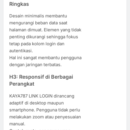
Ringkas
Desain minimalis membantu
mengurangi beban data saat
halaman dimuat. Elemen yang tidak
penting dikurangi sehingga fokus
tetap pada kolom login dan
autentikasi.
Hal ini sangat membantu pengguna
dengan jaringan terbatas.
H3: Responsif di Berbagai
Perangkat
KAYA787 LINK LOGIN dirancang
adaptif di desktop maupun
smartphone. Pengguna tidak perlu
melakukan zoom atau penyesuaian
manual.