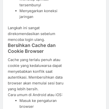
tersembunyi
Menyegarkan koneksi
jaringan
Langkah ini sangat
direkomendasikan sebelum
mencoba login ulang.
Bersihkan Cache dan
Cookie Browser
Cache yang terlalu penuh atau
cookie yang kedaluwarsa dapat
menyebabkan konflik saat
autentikasi. Membersihkan data
browser akan memulai sesi baru
yang lebih bersih.
Cara umum di Android atau iOS:
Masuk ke pengaturan
browser