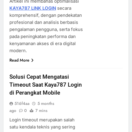
Artikel ini membahas optimalisasi
KAYA787 LINK LOGIN
secara
komprehensif, dengan pendekatan
profesional dan analisis berbasis
pengalaman pengguna, serta fokus
pada peningkatan performa dan
kenyamanan akses di era digital
modern.
Read More
Solusi Cepat Mengatasi
Timeout Saat Kaya787 Login
di Perangkat Mobile
516f4aa
5 months
ago
0
7 mins
Login timeout merupakan salah
satu kendala teknis yang sering