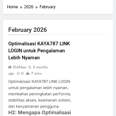
Home
2026
February
February 2026
Optimalisasi KAYA787 LINK
LOGIN untuk Pengalaman
Lebih Nyaman
516f4aa
5 months
ago
0
7 mins
Optimalisasi KAYA787 LINK LOGIN
untuk pengalaman lebih nyaman,
membahas peningkatan performa,
stabilitas akses, keamanan sistem,
dan kenyamanan pengguna.
H2: Mengapa Optimalisasi