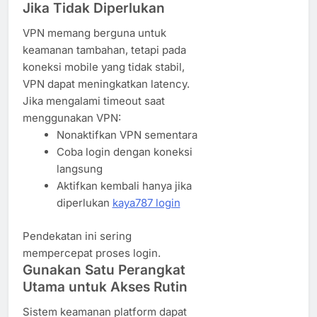
Jika Tidak Diperlukan
VPN memang berguna untuk
keamanan tambahan, tetapi pada
koneksi mobile yang tidak stabil,
VPN dapat meningkatkan latency.
Jika mengalami timeout saat
menggunakan VPN:
Nonaktifkan VPN sementara
Coba login dengan koneksi
langsung
Aktifkan kembali hanya jika
diperlukan
kaya787 login
Pendekatan ini sering
mempercepat proses login.
Gunakan Satu Perangkat
Utama untuk Akses Rutin
Sistem keamanan platform dapat