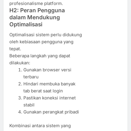
profesionalisme platform.
H2: Peran Pengguna
dalam Mendukung
Optimalisasi
Optimalisasi sistem perlu didukung
oleh kebiasaan pengguna yang
tepat.
Beberapa langkah yang dapat
dilakukan:
Gunakan browser versi
terbaru
Hindari membuka banyak
tab berat saat login
Pastikan koneksi internet
stabil
Gunakan perangkat pribadi
Kombinasi antara sistem yang