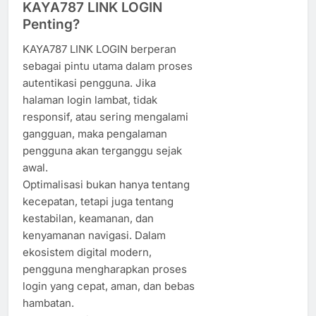
KAYA787 LINK LOGIN
Penting?
KAYA787 LINK LOGIN berperan
sebagai pintu utama dalam proses
autentikasi pengguna. Jika
halaman login lambat, tidak
responsif, atau sering mengalami
gangguan, maka pengalaman
pengguna akan terganggu sejak
awal.
Optimalisasi bukan hanya tentang
kecepatan, tetapi juga tentang
kestabilan, keamanan, dan
kenyamanan navigasi. Dalam
ekosistem digital modern,
pengguna mengharapkan proses
login yang cepat, aman, dan bebas
hambatan.