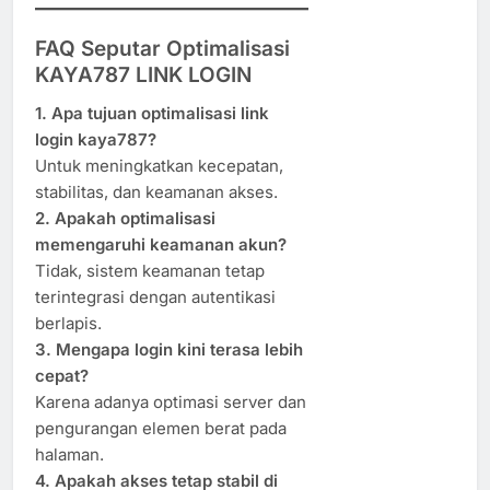
FAQ Seputar Optimalisasi
KAYA787 LINK LOGIN
1. Apa tujuan optimalisasi link
login kaya787?
Untuk meningkatkan kecepatan,
stabilitas, dan keamanan akses.
2. Apakah optimalisasi
memengaruhi keamanan akun?
Tidak, sistem keamanan tetap
terintegrasi dengan autentikasi
berlapis.
3. Mengapa login kini terasa lebih
cepat?
Karena adanya optimasi server dan
pengurangan elemen berat pada
halaman.
4. Apakah akses tetap stabil di