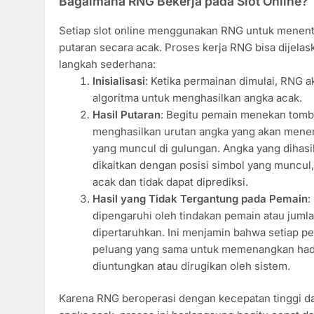
Bagaimana RNG Bekerja pada Slot Online?
Setiap slot online menggunakan RNG untuk menentu
putaran secara acak. Proses kerja RNG bisa dijela
langkah sederhana:
Inisialisasi
: Ketika permainan dimulai, RNG a
algoritma untuk menghasilkan angka acak.
Hasil Putaran
: Begitu pemain menekan tomb
menghasilkan urutan angka yang akan mene
yang muncul di gulungan. Angka yang dihasil
dikaitkan dengan posisi simbol yang muncul,
acak dan tidak dapat diprediksi.
Hasil yang Tidak Tergantung pada Pemain
:
dipengaruhi oleh tindakan pemain atau juml
dipertaruhkan. Ini menjamin bahwa setiap p
peluang yang sama untuk memenangkan hadi
diuntungkan atau dirugikan oleh sistem.
Karena RNG beroperasi dengan kecepatan tinggi d