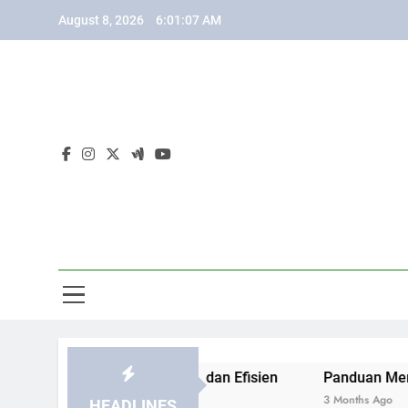
Skip
August 8, 2026
6:01:08 AM
to
content
Isl
Temukan Ar
gan Mudah, Aman, dan Efisien
Panduan Menggunakan Ed
3 Months Ago
HEADLINES