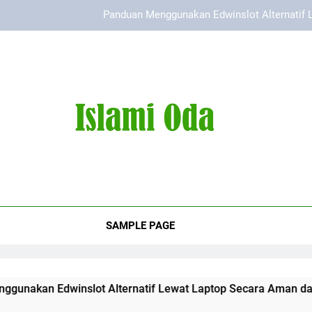
Panduan Menggunakan Edwinslot Alternatif 
Cara Daftar Pokemon787 d
Kaya787 Link Alternatif dan P
Lebah4D Login: Cara Akses 
Panduan Menggunakan Edwinslot Alternatif 
Cara Daftar Pokemon787 d
ami Oda
tikel Dan Konten Religi Di Islami Oda.
Kaya787 Link Alternatif dan P
SAMPLE PAGE
winslot Alternatif Lewat Laptop Secara Aman dan Praktis