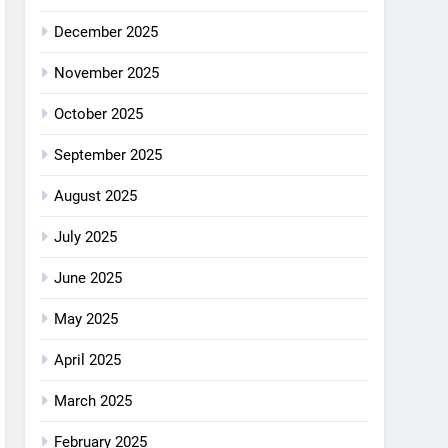
December 2025
November 2025
October 2025
September 2025
August 2025
July 2025
June 2025
May 2025
April 2025
March 2025
February 2025