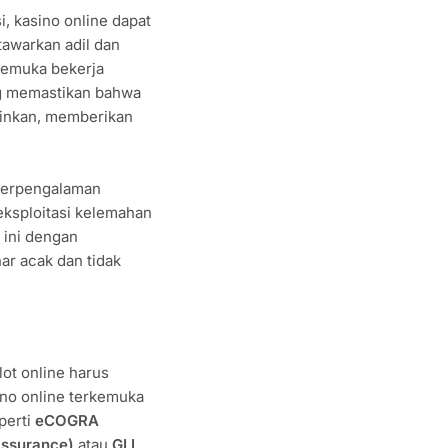
 kasino online dapat
awarkan adil dan
rkemuka bekerja
ng memastikan bahwa
ginkan, memberikan
 berpengalaman
ksploitasi kelemahan
ini dengan
r acak dan tidak
ot online harus
ino online terkemuka
perti
eCOGRA
Assurance)
atau
GLI