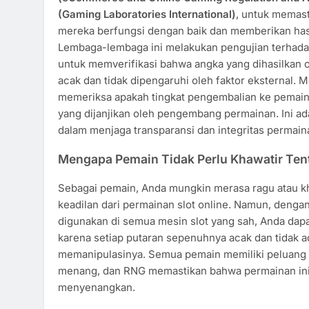
(Gaming Laboratories International)
, untuk memas
mereka berfungsi dengan baik dan memberikan hasi
Lembaga-lembaga ini melakukan pengujian terhada
untuk memverifikasi bahwa angka yang dihasilka
acak dan tidak dipengaruhi oleh faktor eksternal. 
memeriksa apakah tingkat pengembalian ke pemain
yang dijanjikan oleh pengembang permainan. Ini ad
dalam menjaga transparansi dan integritas permaina
Mengapa Pemain Tidak Perlu Khawatir Te
Sebagai pemain, Anda mungkin merasa ragu atau kh
keadilan dari permainan slot online. Namun, denga
digunakan di semua mesin slot yang sah, Anda dap
karena setiap putaran sepenuhnya acak dan tidak a
memanipulasinya. Semua pemain memiliki peluang
menang, dan RNG memastikan bahwa permainan ini 
menyenangkan.