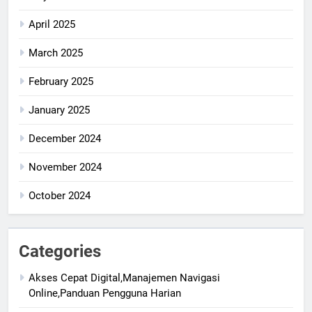
April 2025
March 2025
February 2025
January 2025
December 2024
November 2024
October 2024
Categories
Akses Cepat Digital,Manajemen Navigasi
Online,Panduan Pengguna Harian