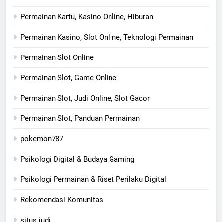
Permainan Kartu, Kasino Online, Hiburan
Permainan Kasino, Slot Online, Teknologi Permainan
Permainan Slot Online
Permainan Slot, Game Online
Permainan Slot, Judi Online, Slot Gacor
Permainan Slot, Panduan Permainan
pokemon787
Psikologi Digital & Budaya Gaming
Psikologi Permainan & Riset Perilaku Digital
Rekomendasi Komunitas
situs judi