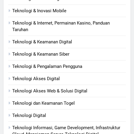
Teknologi & Inovasi Mobile
Teknologi & Internet, Permainan Kasino, Panduan
Taruhan
Teknologi & Keamanan Digital
Teknologi & Keamanan Siber
Teknologi & Pengalaman Pengguna
Teknologi Akses Digital
Teknologi Akses Web & Solusi Digital
Teknologi dan Keamanan Togel
Teknologi Digital
Teknologi Informasi, Game Development, Infrastruktur