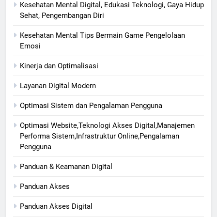
Kesehatan Mental Digital, Edukasi Teknologi, Gaya Hidup
Sehat, Pengembangan Diri
Kesehatan Mental Tips Bermain Game Pengelolaan
Emosi
Kinerja dan Optimalisasi
Layanan Digital Modern
Optimasi Sistem dan Pengalaman Pengguna
Optimasi Website,Teknologi Akses Digital,Manajemen
Performa Sistem,Infrastruktur Online,Pengalaman
Pengguna
Panduan & Keamanan Digital
Panduan Akses
Panduan Akses Digital