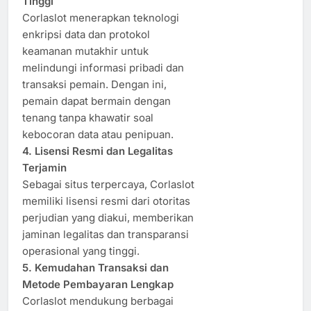
Tinggi
Corlaslot menerapkan teknologi
enkripsi data dan protokol
keamanan mutakhir untuk
melindungi informasi pribadi dan
transaksi pemain. Dengan ini,
pemain dapat bermain dengan
tenang tanpa khawatir soal
kebocoran data atau penipuan.
4. Lisensi Resmi dan Legalitas
Terjamin
Sebagai situs terpercaya, Corlaslot
memiliki lisensi resmi dari otoritas
perjudian yang diakui, memberikan
jaminan legalitas dan transparansi
operasional yang tinggi.
5. Kemudahan Transaksi dan
Metode Pembayaran Lengkap
Corlaslot mendukung berbagai