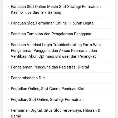
Panduan Slot Online Mesin Slot Strategi Permainan
Kasino Tips dan Trik Gaming
Panduan Slot, Permainan Online, Hiburan Digital
Panduan Tampilan dan Pengalaman Pengguna
Panduan Validasi Login Troubleshooting Form Web
Pengalaman Pengguna dan Akses Keamanan dan
Verifikasi Akun Optimasi Browser dan Perangkat
Pengalaman Pengguna dan Registrasi Digital
Pengembangan Diri
Perjudian Online, Slot Gacor, Panduan Slot
Perjudian, Slot Online, Strategi Permainan
Permainan Digital, Situs Slot Terpercaya, Hiburan &
Game