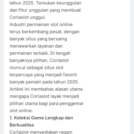
tahun 2025. Temukan keunggulan
dan fitur unggulan yang membuat
Corlaslot unggul.
Industri permainan slot online
terus berkembang pesat, dengan
banyak situs yang bersaing
menawarkan layanan dan
permainan terbaik. Di tengah
banyaknya pilihan, Corlaslot
muncul sebagai situs slot
terpercaya yang menjadi favorit
banyak pemain pada tahun 2025.
Artikel ini membahas alasan utama
mengapa Corlaslot layak menjadi
pilihan utama bagi para penggemar
slot online.
1. Koleksi Game Lengkap dan
Berkualitas
Corlaslot menyediakan ragam