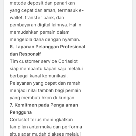
metode deposit dan penarikan
yang cepat dan aman, termasuk e-
wallet, transfer bank, dan
pembayaran digital lainnya. Hal ini
memudahkan pemain dalam
mengelola dana dengan nyaman.
6. Layanan Pelanggan Profesional
dan Responsif
Tim customer service Corlaslot
siap membantu kapan saja melalui
berbagai kanal komunikasi.
Pelayanan yang cepat dan ramah
menjadi nilai tambah bagi pemain
yang membutuhkan dukungan.
7. Komitmen pada Pengalaman
Pengguna
Corlaslot terus meningkatkan
tampilan antarmuka dan performa
situs agar mudah diakses melalui