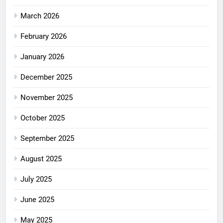
March 2026
February 2026
January 2026
December 2025
November 2025
October 2025
September 2025
August 2025
July 2025
June 2025
May 2025