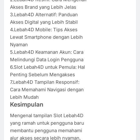
Akses Brand yang Lebih Jelas
3.Lebah4D Alternatif: Panduan
Akses Digital yang Lebih Stabil
4.Lebah4D Mobile: Tips Akses
Lewat Smartphone dengan Lebih
Nyaman
5.Lebah4D Keamanan Akun: Cara
Melindungi Data Login Pengguna
6.Slot Lebah4D untuk Pemula: Hal
Penting Sebelum Mengakses
7.Lebah4D Tampilan Responsif:
Cara Memahami Navigasi dengan
Lebih Mudah
Kesimpulan
Mengenal tampilan Slot Lebah4D
yang ramah untuk pengguna baru
membantu pengguna memahami
alur akses secara lebih nyaman,