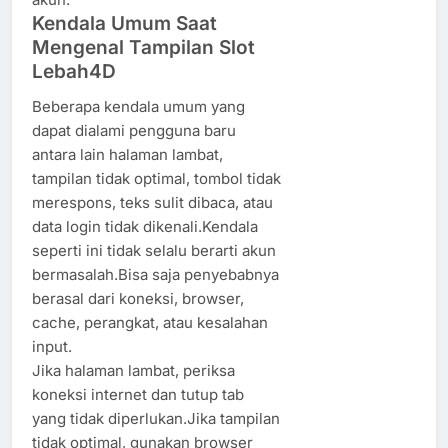
Kendala Umum Saat
Mengenal Tampilan Slot
Lebah4D
Beberapa kendala umum yang
dapat dialami pengguna baru
antara lain halaman lambat,
tampilan tidak optimal, tombol tidak
merespons, teks sulit dibaca, atau
data login tidak dikenali.Kendala
seperti ini tidak selalu berarti akun
bermasalah.Bisa saja penyebabnya
berasal dari koneksi, browser,
cache, perangkat, atau kesalahan
input.
Jika halaman lambat, periksa
koneksi internet dan tutup tab
yang tidak diperlukan.Jika tampilan
tidak optimal, gunakan browser