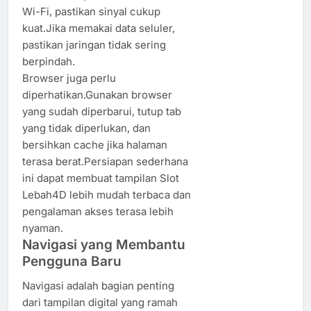
Wi-Fi, pastikan sinyal cukup
kuat.Jika memakai data seluler,
pastikan jaringan tidak sering
berpindah.
Browser juga perlu
diperhatikan.Gunakan browser
yang sudah diperbarui, tutup tab
yang tidak diperlukan, dan
bersihkan cache jika halaman
terasa berat.Persiapan sederhana
ini dapat membuat tampilan Slot
Lebah4D lebih mudah terbaca dan
pengalaman akses terasa lebih
nyaman.
Navigasi yang Membantu
Pengguna Baru
Navigasi adalah bagian penting
dari tampilan digital yang ramah