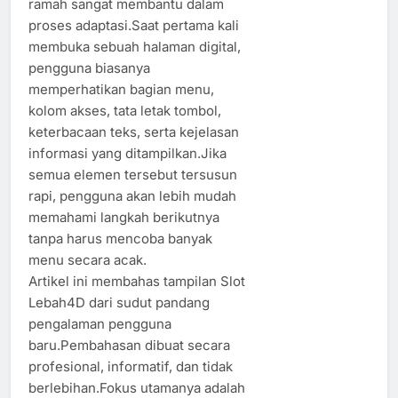
ramah sangat membantu dalam
proses adaptasi.Saat pertama kali
membuka sebuah halaman digital,
pengguna biasanya
memperhatikan bagian menu,
kolom akses, tata letak tombol,
keterbacaan teks, serta kejelasan
informasi yang ditampilkan.Jika
semua elemen tersebut tersusun
rapi, pengguna akan lebih mudah
memahami langkah berikutnya
tanpa harus mencoba banyak
menu secara acak.
Artikel ini membahas tampilan Slot
Lebah4D dari sudut pandang
pengalaman pengguna
baru.Pembahasan dibuat secara
profesional, informatif, dan tidak
berlebihan.Fokus utamanya adalah