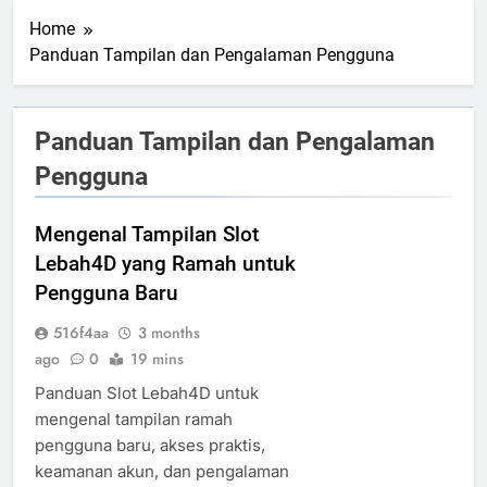
Home
Panduan Tampilan dan Pengalaman Pengguna
Panduan Tampilan dan Pengalaman
Pengguna
Mengenal Tampilan Slot
Lebah4D yang Ramah untuk
Pengguna Baru
516f4aa
3 months
ago
0
19 mins
Panduan Slot Lebah4D untuk
mengenal tampilan ramah
pengguna baru, akses praktis,
keamanan akun, dan pengalaman