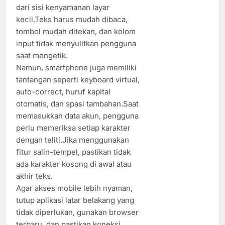
dari sisi kenyamanan layar
kecil.Teks harus mudah dibaca,
tombol mudah ditekan, dan kolom
input tidak menyulitkan pengguna
saat mengetik.
Namun, smartphone juga memiliki
tantangan seperti keyboard virtual,
auto-correct, huruf kapital
otomatis, dan spasi tambahan.Saat
memasukkan data akun, pengguna
perlu memeriksa setiap karakter
dengan teliti.Jika menggunakan
fitur salin-tempel, pastikan tidak
ada karakter kosong di awal atau
akhir teks.
Agar akses mobile lebih nyaman,
tutup aplikasi latar belakang yang
tidak diperlukan, gunakan browser
terbaru, dan pastikan koneksi