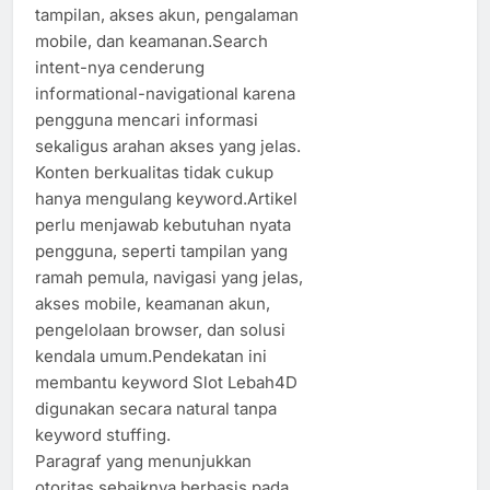
tampilan, akses akun, pengalaman
mobile, dan keamanan.Search
intent-nya cenderung
informational-navigational karena
pengguna mencari informasi
sekaligus arahan akses yang jelas.
Konten berkualitas tidak cukup
hanya mengulang keyword.Artikel
perlu menjawab kebutuhan nyata
pengguna, seperti tampilan yang
ramah pemula, navigasi yang jelas,
akses mobile, keamanan akun,
pengelolaan browser, dan solusi
kendala umum.Pendekatan ini
membantu keyword Slot Lebah4D
digunakan secara natural tanpa
keyword stuffing.
Paragraf yang menunjukkan
otoritas sebaiknya berbasis pada