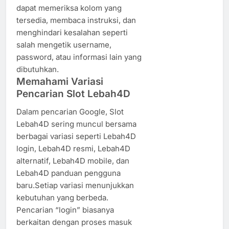
dapat memeriksa kolom yang
tersedia, membaca instruksi, dan
menghindari kesalahan seperti
salah mengetik username,
password, atau informasi lain yang
dibutuhkan.
Memahami Variasi
Pencarian Slot Lebah4D
Dalam pencarian Google, Slot
Lebah4D sering muncul bersama
berbagai variasi seperti Lebah4D
login, Lebah4D resmi, Lebah4D
alternatif, Lebah4D mobile, dan
Lebah4D panduan pengguna
baru.Setiap variasi menunjukkan
kebutuhan yang berbeda.
Pencarian “login” biasanya
berkaitan dengan proses masuk