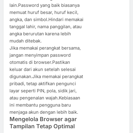
lain.Password yang baik biasanya
memuat huruf besar, huruf kecil,
angka, dan simbol.Hindari memakai
tanggal lahir, nama panggilan, atau
angka berurutan karena lebih
mudah ditebak.
Jika memakai perangkat bersama,
jangan menyimpan password
otomatis di browser.Pastikan
keluar dari akun setelah selesai
digunakan.Jika memakai perangkat
pribadi, tetap aktifkan pengunci
layar seperti PIN, pola, sidik jari,
atau pengenalan wajah.Kebiasaan
ini membantu pengguna baru
menjaga akun dengan lebih baik.
Mengelola Browser agar
Tampilan Tetap Optimal