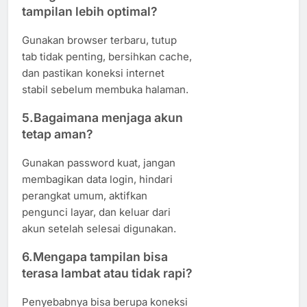
tampilan lebih optimal?
Gunakan browser terbaru, tutup
tab tidak penting, bersihkan cache,
dan pastikan koneksi internet
stabil sebelum membuka halaman.
5.Bagaimana menjaga akun
tetap aman?
Gunakan password kuat, jangan
membagikan data login, hindari
perangkat umum, aktifkan
pengunci layar, dan keluar dari
akun setelah selesai digunakan.
6.Mengapa tampilan bisa
terasa lambat atau tidak rapi?
Penyebabnya bisa berupa koneksi