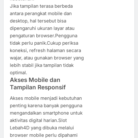
Jika tampilan terasa berbeda
antara perangkat mobile dan
desktop, hal tersebut bisa
dipengaruhi ukuran layar atau
pengaturan browser.Pengguna
tidak perlu panik.Cukup periksa
koneksi, refresh halaman secara
wajar, atau gunakan browser yang
lebih stabil jika tampilan tidak
optimal.
Akses Mobile dan
Tampilan Responsif
Akses mobile menjadi kebutuhan
penting karena banyak pengguna
mengandalkan smartphone untuk
aktivitas digital harian.Slot
Lebah4D yang dibuka melalui
browser mobile perlu dipahami