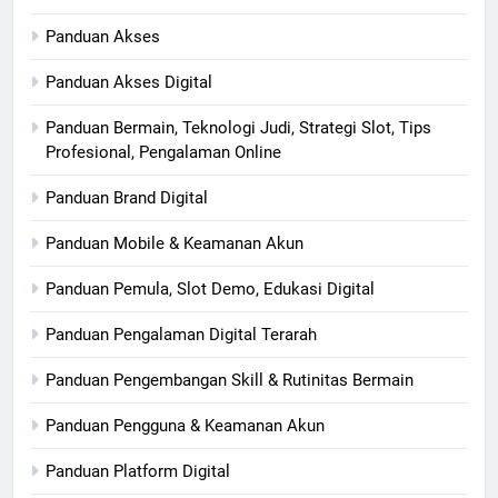
Panduan Akses
Panduan Akses Digital
Panduan Bermain, Teknologi Judi, Strategi Slot, Tips
Profesional, Pengalaman Online
Panduan Brand Digital
Panduan Mobile & Keamanan Akun
Panduan Pemula, Slot Demo, Edukasi Digital
Panduan Pengalaman Digital Terarah
Panduan Pengembangan Skill & Rutinitas Bermain
Panduan Pengguna & Keamanan Akun
Panduan Platform Digital