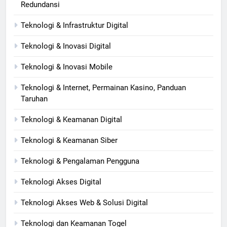
Redundansi
Teknologi & Infrastruktur Digital
Teknologi & Inovasi Digital
Teknologi & Inovasi Mobile
Teknologi & Internet, Permainan Kasino, Panduan
Taruhan
Teknologi & Keamanan Digital
Teknologi & Keamanan Siber
Teknologi & Pengalaman Pengguna
Teknologi Akses Digital
Teknologi Akses Web & Solusi Digital
Teknologi dan Keamanan Togel