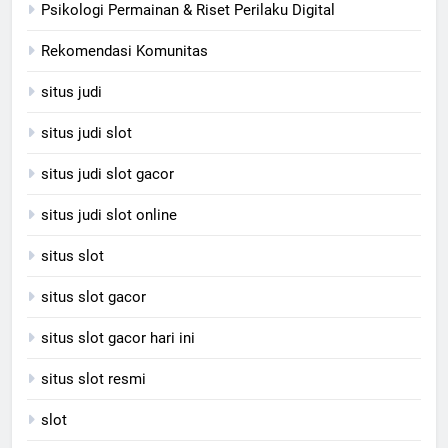
Psikologi Permainan & Riset Perilaku Digital
Rekomendasi Komunitas
situs judi
situs judi slot
situs judi slot gacor
situs judi slot online
situs slot
situs slot gacor
situs slot gacor hari ini
situs slot resmi
slot