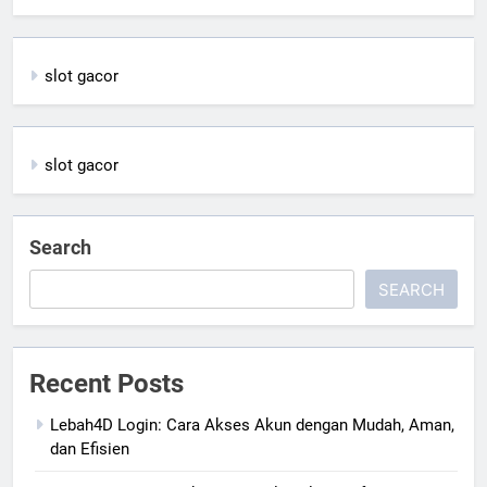
slot gacor
slot gacor
Search
SEARCH
Recent Posts
Lebah4D Login: Cara Akses Akun dengan Mudah, Aman,
dan Efisien