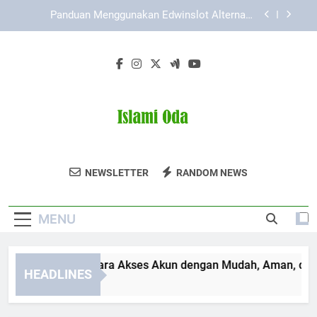
Skip
Cara Daftar Pokemon787 dengan Tampilan yang
to
Ramah Pengguna
content
Kaya787 Link Alternatif dan Peran Teknologi
dalam Kemudahan Akses
Lebah4D Login: Cara Akses Akun dengan Mudah,
Aman, dan Efisien
Panduan Menggunakan Edwinslot Alternatif
Lewat Laptop Secara Aman dan Praktis
Cara Daftar Pokemon787 dengan Tampilan yang
Ramah Pengguna
Islami Oda
Temukan Artikel Dan Konten Religi Di Islami
Kaya787 Link Alternatif dan Peran Teknologi
NEWSLETTER
RANDOM NEWS
dalam Kemudahan Akses
Oda.
MENU
bah4D Login: Cara Akses Akun dengan Mudah, Aman, dan Efi
HEADLINES
Months Ago