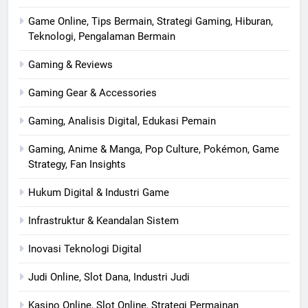
Game Online, Tips Bermain, Strategi Gaming, Hiburan,
Teknologi, Pengalaman Bermain
Gaming & Reviews
Gaming Gear & Accessories
Gaming, Analisis Digital, Edukasi Pemain
Gaming, Anime & Manga, Pop Culture, Pokémon, Game
Strategy, Fan Insights
Hukum Digital & Industri Game
Infrastruktur & Keandalan Sistem
Inovasi Teknologi Digital
Judi Online, Slot Dana, Industri Judi
Kasino Online, Slot Online, Strategi Permainan