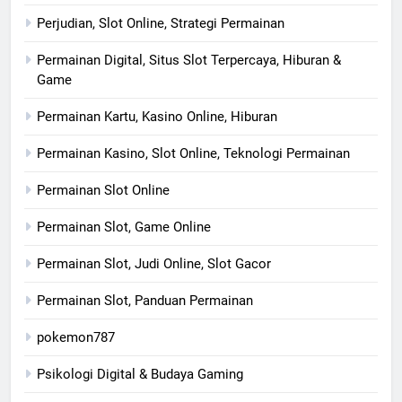
Perjudian, Slot Online, Strategi Permainan
Permainan Digital, Situs Slot Terpercaya, Hiburan &
Game
Permainan Kartu, Kasino Online, Hiburan
Permainan Kasino, Slot Online, Teknologi Permainan
Permainan Slot Online
Permainan Slot, Game Online
Permainan Slot, Judi Online, Slot Gacor
Permainan Slot, Panduan Permainan
pokemon787
Psikologi Digital & Budaya Gaming