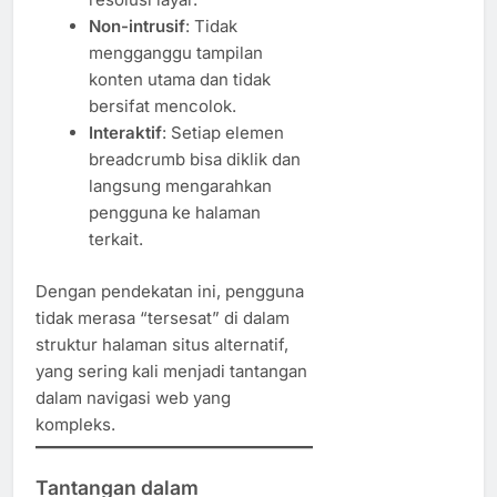
Non-intrusif
: Tidak
mengganggu tampilan
konten utama dan tidak
bersifat mencolok.
Interaktif
: Setiap elemen
breadcrumb bisa diklik dan
langsung mengarahkan
pengguna ke halaman
terkait.
Dengan pendekatan ini, pengguna
tidak merasa “tersesat” di dalam
struktur halaman situs alternatif,
yang sering kali menjadi tantangan
dalam navigasi web yang
kompleks.
Tantangan dalam