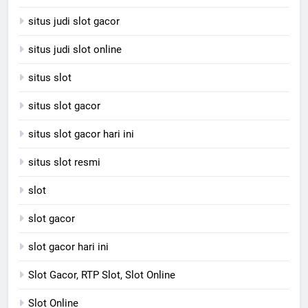
situs judi slot gacor
situs judi slot online
situs slot
situs slot gacor
situs slot gacor hari ini
situs slot resmi
slot
slot gacor
slot gacor hari ini
Slot Gacor, RTP Slot, Slot Online
Slot Online