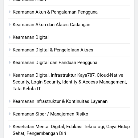
Keamanan Akun & Pengalaman Pengguna
Keamanan Akun dan Akses Cadangan
Keamanan Digital
Keamanan Digital & Pengelolaan Akses
Keamanan Digital dan Panduan Pengguna
Keamanan Digital, Infrastruktur Kaya787, Cloud-Native
Security, Login Security, Identity & Access Management,
Tata Kelola IT
Keamanan Infrastruktur & Kontinuitas Layanan
Keamanan Siber / Manajemen Risiko
Kesehatan Mental Digital, Edukasi Teknologi, Gaya Hidup
Sehat, Pengembangan Diri