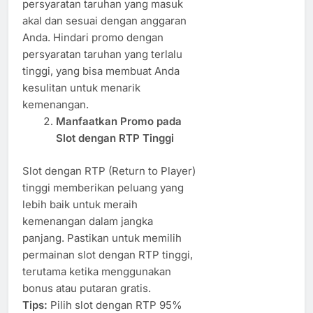
persyaratan taruhan yang masuk
akal dan sesuai dengan anggaran
Anda. Hindari promo dengan
persyaratan taruhan yang terlalu
tinggi, yang bisa membuat Anda
kesulitan untuk menarik
kemenangan.
Manfaatkan Promo pada
Slot dengan RTP Tinggi
Slot dengan RTP (Return to Player)
tinggi memberikan peluang yang
lebih baik untuk meraih
kemenangan dalam jangka
panjang. Pastikan untuk memilih
permainan slot dengan RTP tinggi,
terutama ketika menggunakan
bonus atau putaran gratis.
Tips:
Pilih slot dengan RTP 95%