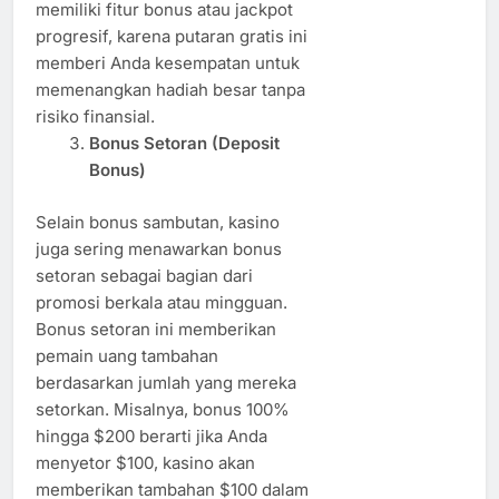
memiliki fitur bonus atau jackpot
progresif, karena putaran gratis ini
memberi Anda kesempatan untuk
memenangkan hadiah besar tanpa
risiko finansial.
Bonus Setoran (Deposit
Bonus)
Selain bonus sambutan, kasino
juga sering menawarkan bonus
setoran sebagai bagian dari
promosi berkala atau mingguan.
Bonus setoran ini memberikan
pemain uang tambahan
berdasarkan jumlah yang mereka
setorkan. Misalnya, bonus 100%
hingga $200 berarti jika Anda
menyetor $100, kasino akan
memberikan tambahan $100 dalam