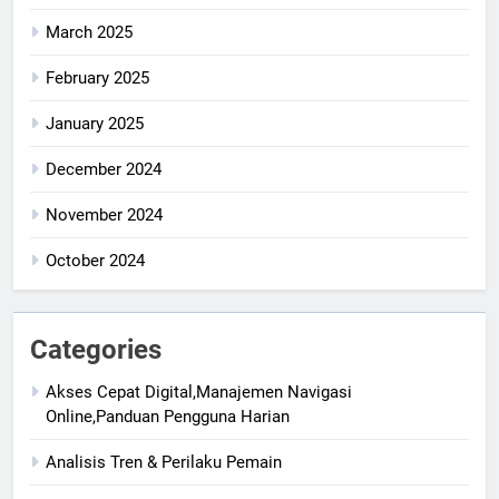
March 2025
February 2025
January 2025
December 2024
November 2024
October 2024
Categories
Akses Cepat Digital,Manajemen Navigasi
Online,Panduan Pengguna Harian
Analisis Tren & Perilaku Pemain