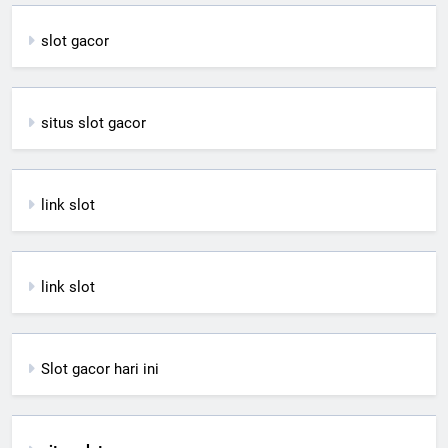
slot gacor
situs slot gacor
link slot
link slot
Slot gacor hari ini