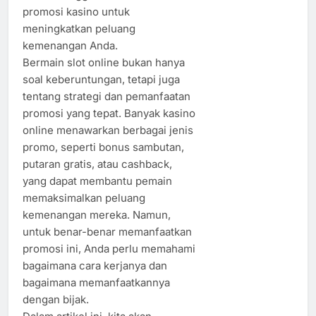
promosi kasino untuk
meningkatkan peluang
kemenangan Anda.
Bermain slot online bukan hanya
soal keberuntungan, tetapi juga
tentang strategi dan pemanfaatan
promosi yang tepat. Banyak kasino
online menawarkan berbagai jenis
promo, seperti bonus sambutan,
putaran gratis, atau cashback,
yang dapat membantu pemain
memaksimalkan peluang
kemenangan mereka. Namun,
untuk benar-benar memanfaatkan
promosi ini, Anda perlu memahami
bagaimana cara kerjanya dan
bagaimana memanfaatkannya
dengan bijak.