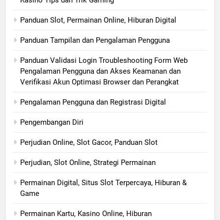
Kasino Tips dan Trik Gaming
Panduan Slot, Permainan Online, Hiburan Digital
Panduan Tampilan dan Pengalaman Pengguna
Panduan Validasi Login Troubleshooting Form Web
Pengalaman Pengguna dan Akses Keamanan dan
Verifikasi Akun Optimasi Browser dan Perangkat
Pengalaman Pengguna dan Registrasi Digital
Pengembangan Diri
Perjudian Online, Slot Gacor, Panduan Slot
Perjudian, Slot Online, Strategi Permainan
Permainan Digital, Situs Slot Terpercaya, Hiburan &
Game
Permainan Kartu, Kasino Online, Hiburan