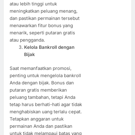
atau lebih tinggi untuk
meningkatkan peluang menang,
dan pastikan permainan tersebut
menawarkan fitur bonus yang
menarik, seperti putaran gratis
atau pengganda.
Kelola Bankroll dengan
Bijak
Saat memanfaatkan promosi,
penting untuk mengelola bankroll
Anda dengan bijak. Bonus dan
putaran gratis memberikan
peluang tambahan, tetapi Anda
tetap harus berhati-hati agar tidak
menghabiskan uang terlalu cepat.
Tetapkan anggaran untuk
permainan Anda dan pastikan
untuk tidak melampaui batas yang