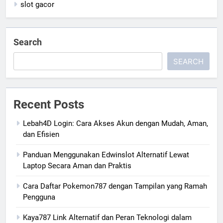
slot gacor
Search
SEARCH
Recent Posts
Lebah4D Login: Cara Akses Akun dengan Mudah, Aman,
dan Efisien
Panduan Menggunakan Edwinslot Alternatif Lewat
Laptop Secara Aman dan Praktis
Cara Daftar Pokemon787 dengan Tampilan yang Ramah
Pengguna
Kaya787 Link Alternatif dan Peran Teknologi dalam