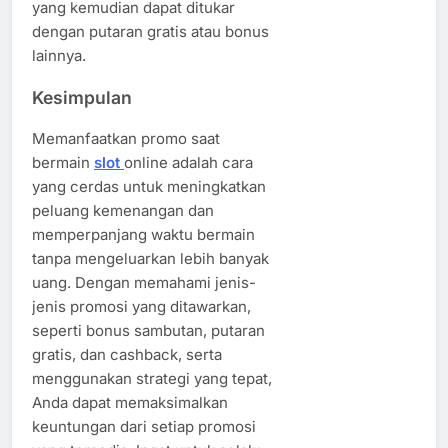
yang kemudian dapat ditukar
dengan putaran gratis atau bonus
lainnya.
Kesimpulan
Memanfaatkan promo saat
bermain
slot
online adalah cara
yang cerdas untuk meningkatkan
peluang kemenangan dan
memperpanjang waktu bermain
tanpa mengeluarkan lebih banyak
uang. Dengan memahami jenis-
jenis promosi yang ditawarkan,
seperti bonus sambutan, putaran
gratis, dan cashback, serta
menggunakan strategi yang tepat,
Anda dapat memaksimalkan
keuntungan dari setiap promosi