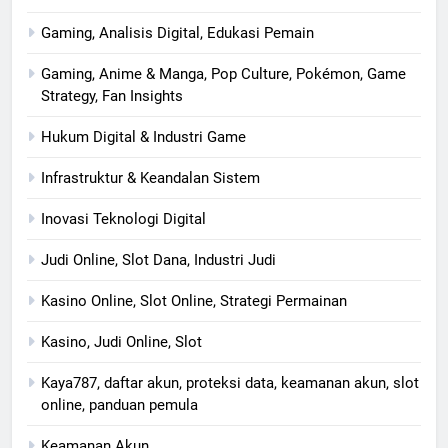
Gaming, Analisis Digital, Edukasi Pemain
Gaming, Anime & Manga, Pop Culture, Pokémon, Game
Strategy, Fan Insights
Hukum Digital & Industri Game
Infrastruktur & Keandalan Sistem
Inovasi Teknologi Digital
Judi Online, Slot Dana, Industri Judi
Kasino Online, Slot Online, Strategi Permainan
Kasino, Judi Online, Slot
Kaya787, daftar akun, proteksi data, keamanan akun, slot
online, panduan pemula
Keamanan Akun