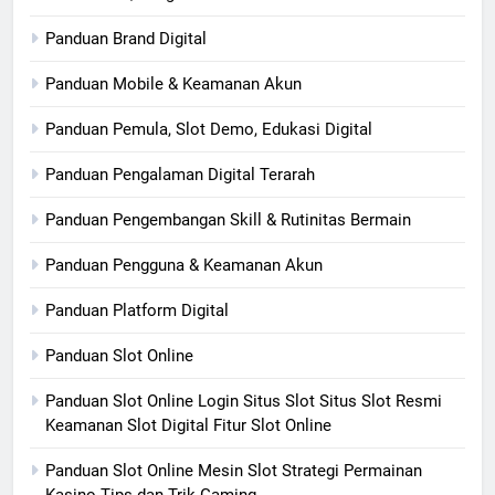
Panduan Brand Digital
Panduan Mobile & Keamanan Akun
Panduan Pemula, Slot Demo, Edukasi Digital
Panduan Pengalaman Digital Terarah
Panduan Pengembangan Skill & Rutinitas Bermain
Panduan Pengguna & Keamanan Akun
Panduan Platform Digital
Panduan Slot Online
Panduan Slot Online Login Situs Slot Situs Slot Resmi
Keamanan Slot Digital Fitur Slot Online
Panduan Slot Online Mesin Slot Strategi Permainan