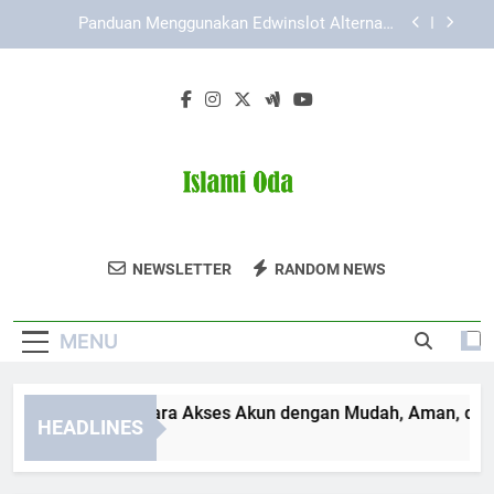
Skip
Cara Daftar Pokemon787 dengan Tampilan yang
to
Ramah Pengguna
content
Kaya787 Link Alternatif dan Peran Teknologi
dalam Kemudahan Akses
Lebah4D Login: Cara Akses Akun dengan Mudah,
Aman, dan Efisien
Panduan Menggunakan Edwinslot Alternatif
Lewat Laptop Secara Aman dan Praktis
Cara Daftar Pokemon787 dengan Tampilan yang
Ramah Pengguna
Islami Oda
Temukan Artikel Dan Konten Religi Di Islami
Kaya787 Link Alternatif dan Peran Teknologi
NEWSLETTER
RANDOM NEWS
dalam Kemudahan Akses
Oda.
MENU
bah4D Login: Cara Akses Akun dengan Mudah, Aman, dan Efis
HEADLINES
Months Ago