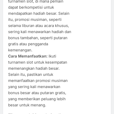
turnamen slot, di mana pemain
dapat berkompetisi untuk
mendapatkan hadiah besar. Selain
itu, promosi musiman, seperti
selama liburan atau acara khusus,
sering kali menawarkan hadiah dan
bonus tambahan, seperti putaran
gratis atau pengganda
kemenangan.
Cara Memanfaatkan:
Ikuti
turnamen slot untuk kesempatan
memenangkan hadiah besar.
Selain itu, pastikan untuk
memanfaatkan promosi musiman
yang sering kali menawarkan
bonus besar atau putaran gratis,
yang memberikan peluang lebih
besar untuk menang.