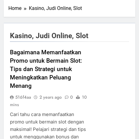
Home
Kasino, Judi Online, Slot
Kasino, Judi Online, Slot
Bagaimana Memanfaatkan
Promo untuk Bermain Slot:
Tips dan Strategi untuk
Meningkatkan Peluang
Menang
516f4aa
2 years ago
0
10
mins
Cari tahu cara memanfaatkan
promo untuk bermain slot dengan
maksimal! Pelajari strategi dan tips
untuk menggunakan bonus dan