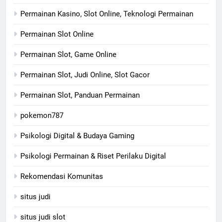
Permainan Kasino, Slot Online, Teknologi Permainan
Permainan Slot Online
Permainan Slot, Game Online
Permainan Slot, Judi Online, Slot Gacor
Permainan Slot, Panduan Permainan
pokemon787
Psikologi Digital & Budaya Gaming
Psikologi Permainan & Riset Perilaku Digital
Rekomendasi Komunitas
situs judi
situs judi slot