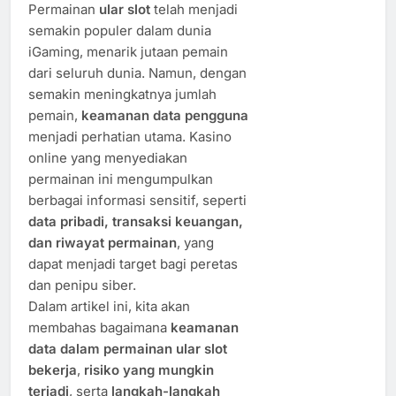
Permainan
ular slot
telah menjadi
semakin populer dalam dunia
iGaming, menarik jutaan pemain
dari seluruh dunia. Namun, dengan
semakin meningkatnya jumlah
pemain,
keamanan data pengguna
menjadi perhatian utama. Kasino
online yang menyediakan
permainan ini mengumpulkan
berbagai informasi sensitif, seperti
data pribadi, transaksi keuangan,
dan riwayat permainan
, yang
dapat menjadi target bagi peretas
dan penipu siber.
Dalam artikel ini, kita akan
membahas bagaimana
keamanan
data dalam permainan ular slot
bekerja
,
risiko yang mungkin
terjadi
, serta
langkah-langkah