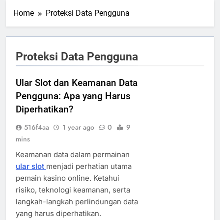
Home
Proteksi Data Pengguna
Proteksi Data Pengguna
Ular Slot dan Keamanan Data
Pengguna: Apa yang Harus
Diperhatikan?
516f4aa
1 year ago
0
9
mins
Keamanan data dalam permainan
ular slot
menjadi perhatian utama
pemain kasino online. Ketahui
risiko, teknologi keamanan, serta
langkah-langkah perlindungan data
yang harus diperhatikan.