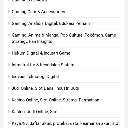
Gaming & Reviews
Gaming Gear & Accessories
Gaming, Analisis Digital, Edukasi Pemain
Gaming, Anime & Manga, Pop Culture, Pokémon, Game
Strategy, Fan Insights
Hukum Digital & Industri Game
Infrastruktur & Keandalan Sistem
Inovasi Teknologi Digital
Judi Online, Slot Dana, Industri Judi
Kasino Online, Slot Online, Strategi Permainan
Kasino, Judi Online, Slot
Kaya787, daftar akun, proteksi data, keamanan akun, slot