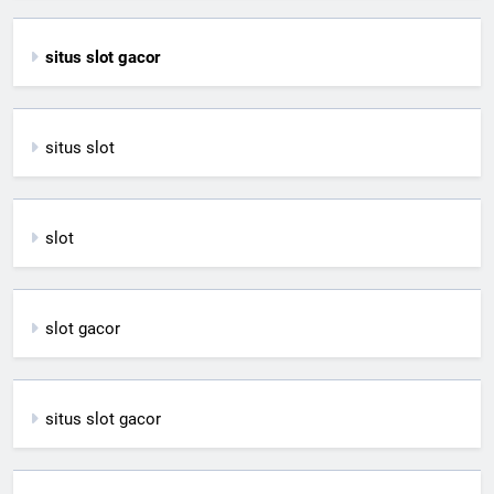
situs slot gacor
situs slot
slot
slot gacor
situs slot gacor