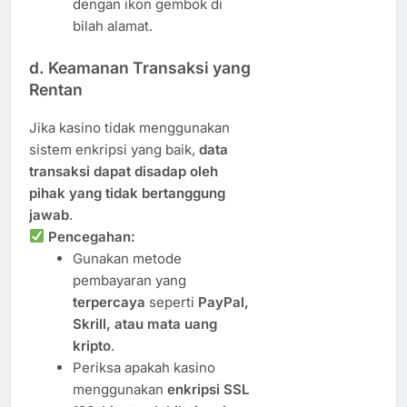
dengan ikon gembok di
bilah alamat.
d. Keamanan Transaksi yang
Rentan
Jika kasino tidak menggunakan
sistem enkripsi yang baik,
data
transaksi dapat disadap oleh
pihak yang tidak bertanggung
jawab
.
Pencegahan:
Gunakan metode
pembayaran yang
terpercaya
seperti
PayPal,
Skrill, atau mata uang
kripto
.
Periksa apakah kasino
menggunakan
enkripsi SSL