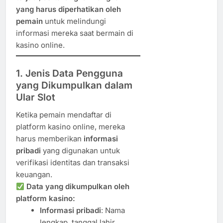
yang harus diperhatikan oleh
pemain
untuk melindungi
informasi mereka saat bermain di
kasino online.
1. Jenis Data Pengguna
yang Dikumpulkan dalam
Ular Slot
Ketika pemain mendaftar di
platform kasino online, mereka
harus memberikan
informasi
pribadi
yang digunakan untuk
verifikasi identitas dan transaksi
keuangan.
Data yang dikumpulkan oleh
platform kasino:
Informasi pribadi
: Nama
lengkap, tanggal lahir,