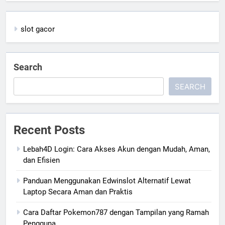
slot gacor
Search
SEARCH
Recent Posts
Lebah4D Login: Cara Akses Akun dengan Mudah, Aman,
dan Efisien
Panduan Menggunakan Edwinslot Alternatif Lewat
Laptop Secara Aman dan Praktis
Cara Daftar Pokemon787 dengan Tampilan yang Ramah
Pengguna