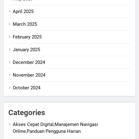
April 2025
March 2025
February 2025
January 2025
December 2024
November 2024
October 2024
Categories
Akses Cepat Digital,Manajemen Navigasi
Online,Panduan Pengguna Harian