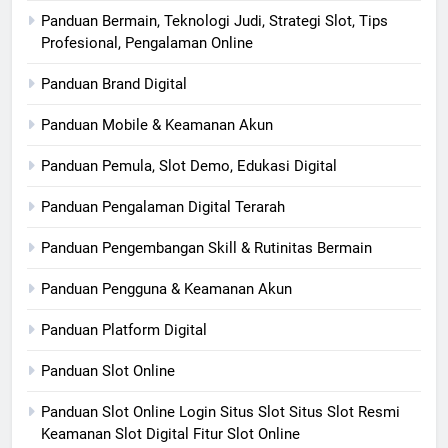
Panduan Bermain, Teknologi Judi, Strategi Slot, Tips
Profesional, Pengalaman Online
Panduan Brand Digital
Panduan Mobile & Keamanan Akun
Panduan Pemula, Slot Demo, Edukasi Digital
Panduan Pengalaman Digital Terarah
Panduan Pengembangan Skill & Rutinitas Bermain
Panduan Pengguna & Keamanan Akun
Panduan Platform Digital
Panduan Slot Online
Panduan Slot Online Login Situs Slot Situs Slot Resmi
Keamanan Slot Digital Fitur Slot Online