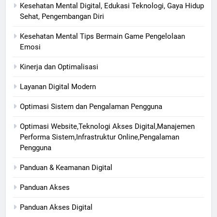
Kesehatan Mental Digital, Edukasi Teknologi, Gaya Hidup
Sehat, Pengembangan Diri
Kesehatan Mental Tips Bermain Game Pengelolaan
Emosi
Kinerja dan Optimalisasi
Layanan Digital Modern
Optimasi Sistem dan Pengalaman Pengguna
Optimasi Website,Teknologi Akses Digital,Manajemen
Performa Sistem,Infrastruktur Online,Pengalaman
Pengguna
Panduan & Keamanan Digital
Panduan Akses
Panduan Akses Digital