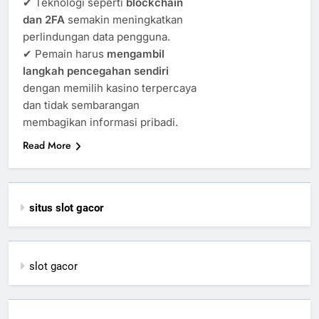
✔ Teknologi seperti
blockchain
dan 2FA
semakin meningkatkan
perlindungan data pengguna.
✔ Pemain harus
mengambil
langkah pencegahan sendiri
dengan memilih kasino terpercaya
dan tidak sembarangan
membagikan informasi pribadi.
Read More
situs slot gacor
slot gacor