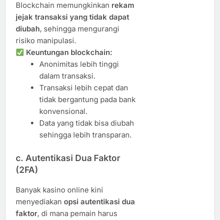
Blockchain memungkinkan
rekam
jejak transaksi yang tidak dapat
diubah
, sehingga mengurangi
risiko manipulasi.
Keuntungan blockchain:
Anonimitas lebih tinggi
dalam transaksi.
Transaksi lebih cepat dan
tidak bergantung pada bank
konvensional.
Data yang tidak bisa diubah
sehingga lebih transparan.
c. Autentikasi Dua Faktor
(2FA)
Banyak kasino online kini
menyediakan
opsi autentikasi dua
faktor
, di mana pemain harus