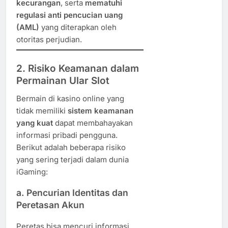
kecurangan
, serta
mematuhi
regulasi anti pencucian uang
(AML)
yang diterapkan oleh
otoritas perjudian.
2. Risiko Keamanan dalam
Permainan Ular Slot
Bermain di kasino online yang
tidak memiliki
sistem keamanan
yang kuat
dapat membahayakan
informasi pribadi pengguna.
Berikut adalah beberapa risiko
yang sering terjadi dalam dunia
iGaming:
a. Pencurian Identitas dan
Peretasan Akun
Peretas bisa mencuri informasi