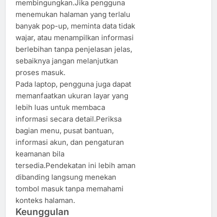
membingungkan.Jika pengguna
menemukan halaman yang terlalu
banyak pop-up, meminta data tidak
wajar, atau menampilkan informasi
berlebihan tanpa penjelasan jelas,
sebaiknya jangan melanjutkan
proses masuk.
Pada laptop, pengguna juga dapat
memanfaatkan ukuran layar yang
lebih luas untuk membaca
informasi secara detail.Periksa
bagian menu, pusat bantuan,
informasi akun, dan pengaturan
keamanan bila
tersedia.Pendekatan ini lebih aman
dibanding langsung menekan
tombol masuk tanpa memahami
konteks halaman.
Keunggulan