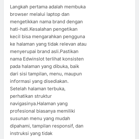
Langkah pertama adalah membuka
browser melalui laptop dan
mengetikkan nama brand dengan
hati-hati.Kesalahan pengetikan
kecil bisa mengarahkan pengguna
ke halaman yang tidak relevan atau
menyerupai brand asli.Pastikan
nama Edwinslot terlihat konsisten
pada halaman yang dibuka, baik
dari sisi tampilan, menu, maupun
informasi yang disediakan.
Setelah halaman terbuka,
perhatikan struktur
navigasinya.Halaman yang
profesional biasanya memiliki
susunan menu yang mudah
dipahami, tampilan responsif, dan
instruksi yang tidak