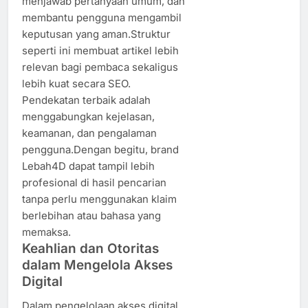
menjawab pertanyaan umum, dan
membantu pengguna mengambil
keputusan yang aman.Struktur
seperti ini membuat artikel lebih
relevan bagi pembaca sekaligus
lebih kuat secara SEO.
Pendekatan terbaik adalah
menggabungkan kejelasan,
keamanan, dan pengalaman
pengguna.Dengan begitu, brand
Lebah4D dapat tampil lebih
profesional di hasil pencarian
tanpa perlu menggunakan klaim
berlebihan atau bahasa yang
memaksa.
Keahlian dan Otoritas
dalam Mengelola Akses
Digital
Dalam pengelolaan akses digital,