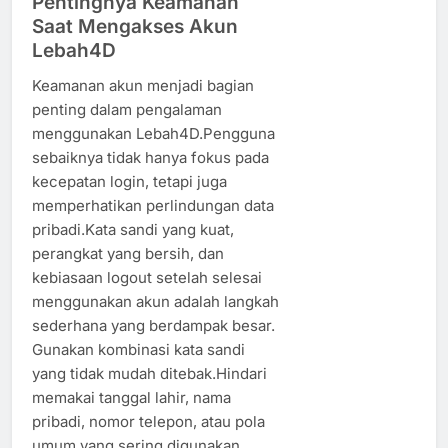
Pentingnya Keamanan
Saat Mengakses Akun
Lebah4D
Keamanan akun menjadi bagian
penting dalam pengalaman
menggunakan Lebah4D.Pengguna
sebaiknya tidak hanya fokus pada
kecepatan login, tetapi juga
memperhatikan perlindungan data
pribadi.Kata sandi yang kuat,
perangkat yang bersih, dan
kebiasaan logout setelah selesai
menggunakan akun adalah langkah
sederhana yang berdampak besar.
Gunakan kombinasi kata sandi
yang tidak mudah ditebak.Hindari
memakai tanggal lahir, nama
pribadi, nomor telepon, atau pola
umum yang sering digunakan