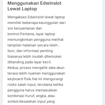
Menggunakan Edwinslot
Lewat Laptop
Mengakses Edwinslot lewat laptop
memiliki beberapa keunggulan dari
sisi kenyamanan dan
kontrol.Pertama, layar laptop
memungkinkan pengguna melihat
tampilan halaman secara lebih ,
ikon, dan informasi penting
biasanya lebih mudah ditemukan
dibanding pada layar kecil.
Kedua, proses mengetik data akun
terasa lebih nyaman menggunakan
keyboard fisik.Hal ini mengurangi
risiko salah input, terutama ketika
pengguna harus memasukkan
kombinasi huruf, angka, atau
simbol.Kesalahan input yang