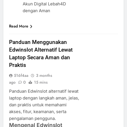
Akun Digital Lebah4D
dengan Aman
Read More
Panduan Menggunakan
Edwinslot Alternatif Lewat
Laptop Secara Aman dan
Praktis
516f4aa
3 months
ago
0
15 mins
Panduan Edwinslot alternatif lewat
laptop dengan langkah aman, jelas,
dan praktis untuk memahami
akses, fitur, keamanan, serta
pengalaman pengguna.
Mengenal Edwinslot