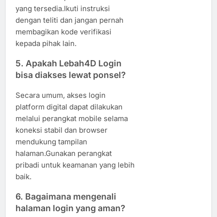
yang tersedia.Ikuti instruksi
dengan teliti dan jangan pernah
membagikan kode verifikasi
kepada pihak lain.
5. Apakah Lebah4D Login
bisa diakses lewat ponsel?
Secara umum, akses login
platform digital dapat dilakukan
melalui perangkat mobile selama
koneksi stabil dan browser
mendukung tampilan
halaman.Gunakan perangkat
pribadi untuk keamanan yang lebih
baik.
6. Bagaimana mengenali
halaman login yang aman?