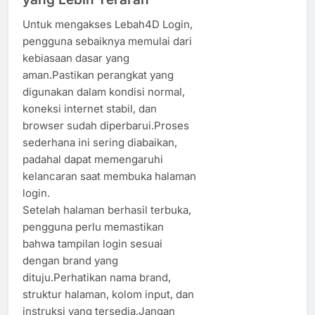
Untuk mengakses Lebah4D Login,
pengguna sebaiknya memulai dari
kebiasaan dasar yang
aman.Pastikan perangkat yang
digunakan dalam kondisi normal,
koneksi internet stabil, dan
browser sudah diperbarui.Proses
sederhana ini sering diabaikan,
padahal dapat memengaruhi
kelancaran saat membuka halaman
login.
Setelah halaman berhasil terbuka,
pengguna perlu memastikan
bahwa tampilan login sesuai
dengan brand yang
dituju.Perhatikan nama brand,
struktur halaman, kolom input, dan
instruksi yang tersedia.Jangan