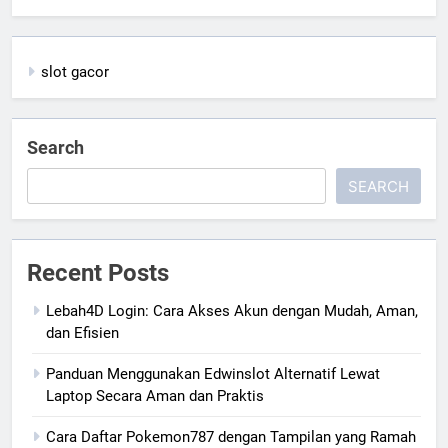
slot gacor
Search
SEARCH
Recent Posts
Lebah4D Login: Cara Akses Akun dengan Mudah, Aman,
dan Efisien
Panduan Menggunakan Edwinslot Alternatif Lewat
Laptop Secara Aman dan Praktis
Cara Daftar Pokemon787 dengan Tampilan yang Ramah