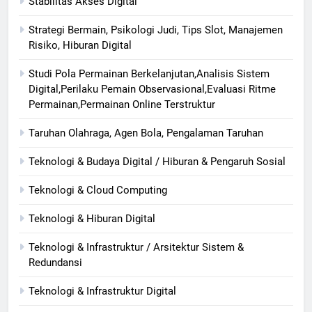
Stabilitas Akses Digital
Strategi Bermain, Psikologi Judi, Tips Slot, Manajemen
Risiko, Hiburan Digital
Studi Pola Permainan Berkelanjutan,Analisis Sistem
Digital,Perilaku Pemain Observasional,Evaluasi Ritme
Permainan,Permainan Online Terstruktur
Taruhan Olahraga, Agen Bola, Pengalaman Taruhan
Teknologi & Budaya Digital / Hiburan & Pengaruh Sosial
Teknologi & Cloud Computing
Teknologi & Hiburan Digital
Teknologi & Infrastruktur / Arsitektur Sistem &
Redundansi
Teknologi & Infrastruktur Digital