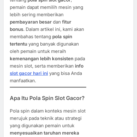
pemain dapat memilih mesin yang
lebih sering memberikan
pembayaran besar
dan
fitur
bonus
. Dalam artikel ini, kami akan
membahas tentang
pola spin
tertentu
yang banyak digunakan
oleh pemain untuk meraih
kemenangan lebih konsisten
pada
mesin slot, serta memberikan
info
slot gacor hari ini
yang bisa Anda
manfaatkan.
Apa Itu Pola Spin Slot Gacor?
Pola spin dalam konteks mesin slot
merujuk pada teknik atau strategi
yang digunakan pemain untuk
menyesuaikan taruhan mereka