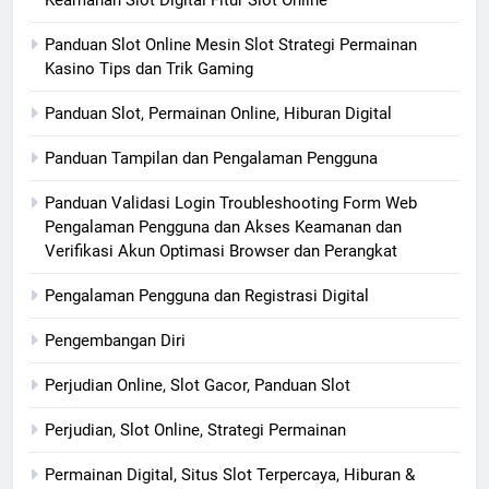
Panduan Slot Online Mesin Slot Strategi Permainan
Kasino Tips dan Trik Gaming
Panduan Slot, Permainan Online, Hiburan Digital
Panduan Tampilan dan Pengalaman Pengguna
Panduan Validasi Login Troubleshooting Form Web
Pengalaman Pengguna dan Akses Keamanan dan
Verifikasi Akun Optimasi Browser dan Perangkat
Pengalaman Pengguna dan Registrasi Digital
Pengembangan Diri
Perjudian Online, Slot Gacor, Panduan Slot
Perjudian, Slot Online, Strategi Permainan
Permainan Digital, Situs Slot Terpercaya, Hiburan &