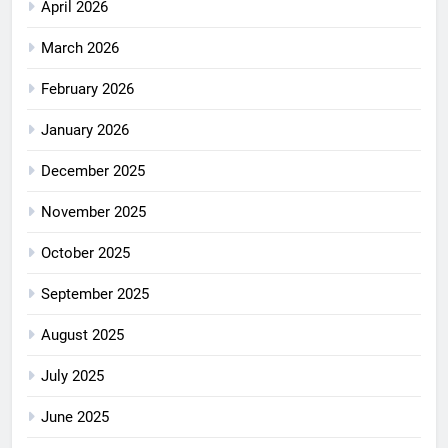
April 2026
March 2026
February 2026
January 2026
December 2025
November 2025
October 2025
September 2025
August 2025
July 2025
June 2025