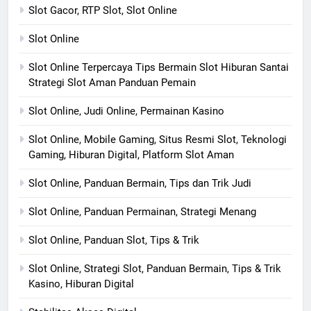
Slot Gacor, RTP Slot, Slot Online
Slot Online
Slot Online Terpercaya Tips Bermain Slot Hiburan Santai
Strategi Slot Aman Panduan Pemain
Slot Online, Judi Online, Permainan Kasino
Slot Online, Mobile Gaming, Situs Resmi Slot, Teknologi
Gaming, Hiburan Digital, Platform Slot Aman
Slot Online, Panduan Bermain, Tips dan Trik Judi
Slot Online, Panduan Permainan, Strategi Menang
Slot Online, Panduan Slot, Tips & Trik
Slot Online, Strategi Slot, Panduan Bermain, Tips & Trik
Kasino, Hiburan Digital