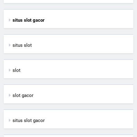
situs slot gacor
situs slot
slot
slot gacor
situs slot gacor