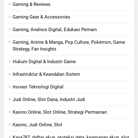
Gaming & Reviews
Gaming Gear & Accessories
Gaming, Analisis Digital, Edukasi Pemain
Gaming, Anime & Manga, Pop Culture, Pokémon, Game
Strategy, Fan Insights
Hukum Digital & Industri Game
Infrastruktur & Keandalan Sistem
Inovasi Teknologi Digital
Judi Online, Slot Dana, Industri Judi
Kasino Online, Slot Online, Strategi Permainan
Kasino, Judi Online, Slot
Kaya787, daftar akun, proteksi data, keamanan akun, slot