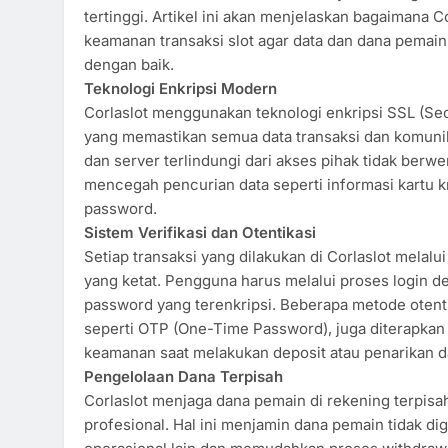
tertinggi. Artikel ini akan menjelaskan bagaimana 
keamanan transaksi slot agar data dan dana pemain 
dengan baik.
Teknologi Enkripsi Modern
Corlaslot menggunakan teknologi enkripsi SSL (Se
yang memastikan semua data transaksi dan komuni
dan server terlindungi dari akses pihak tidak berwen
mencegah pencurian data seperti informasi kartu kr
password.
Sistem Verifikasi dan Otentikasi
Setiap transaksi yang dilakukan di Corlaslot melalui
yang ketat. Pengguna harus melalui proses login 
password yang terenkripsi. Beberapa metode otent
seperti OTP (One-Time Password), juga diterapkan
keamanan saat melakukan deposit atau penarikan d
Pengelolaan Dana Terpisah
Corlaslot menjaga dana pemain di rekening terpisah
profesional. Hal ini menjamin dana pemain tidak d