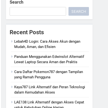
Search
SEARCH
Recent Posts
Lebah4D Login: Cara Akses Akun dengan
Mudah, Aman, dan Efisien
Panduan Menggunakan Edwinslot Alternatif
Lewat Laptop Secara Aman dan Praktis
Cara Daftar Pokemon787 dengan Tampilan
yang Ramah Pengguna
Kaya787 Link Alternatif dan Peran Teknologi
dalam Kemudahan Akses
LAE138 Link Alternatif dengan Akses Cepat
untuk Kebutuhan Online Harian