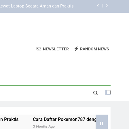
Lewat Laptop Secara Aman dan Praktis
engan Tampilan yang Ramah Pengguna
eran Teknologi dalam Kemudahan Akses
Akun dengan Mudah, Aman, dan Efisien
NEWSLETTER
RANDOM NEWS
Lewat Laptop Secara Aman dan Praktis
engan Tampilan yang Ramah Pengguna
eran Teknologi dalam Kemudahan Akses
Cara Daftar Pokemon787 dengan Tampilan yang Ramah 
3 Months Ago