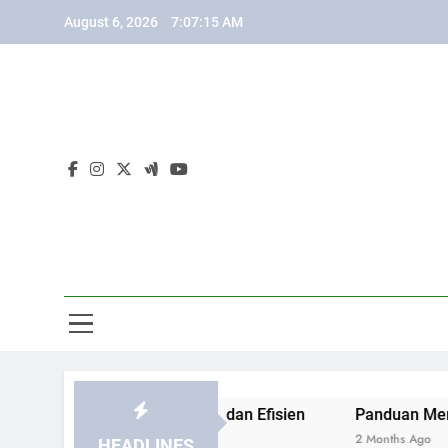
Skip
August 6, 2026
7:07:16 AM
to
content
Isl
Temukan Ar
gan Mudah, Aman, dan Efisien
Panduan Menggunakan Ed
2 Months Ago
HEADLINES