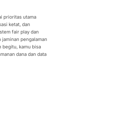
 prioritas utama
asi ketat, dan
tem fair play dan
an jaminan pengalaman
 begitu, kamu bisa
amanan dana dan data