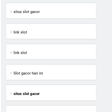
situs slot gacor
link slot
link slot
Slot gacor hari ini
situs slot gacor