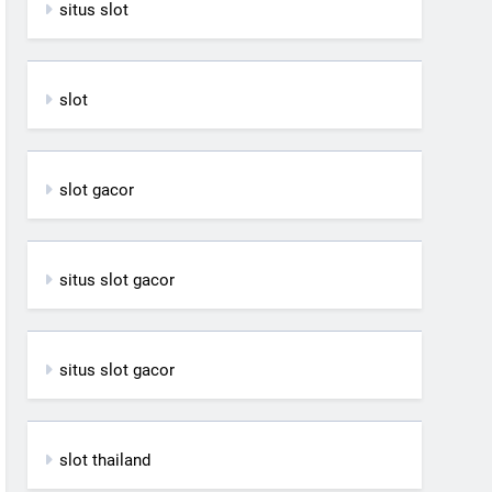
situs slot
slot
slot gacor
situs slot gacor
situs slot gacor
slot thailand