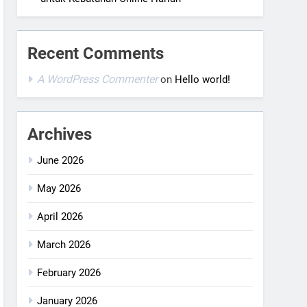
Recent Comments
A WordPress Commenter
on
Hello world!
Archives
June 2026
May 2026
April 2026
March 2026
February 2026
January 2026