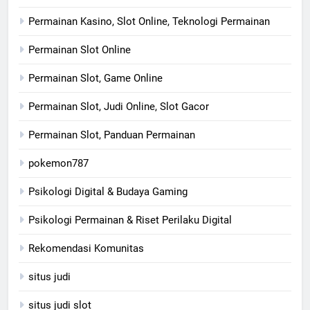
Permainan Kasino, Slot Online, Teknologi Permainan
Permainan Slot Online
Permainan Slot, Game Online
Permainan Slot, Judi Online, Slot Gacor
Permainan Slot, Panduan Permainan
pokemon787
Psikologi Digital & Budaya Gaming
Psikologi Permainan & Riset Perilaku Digital
Rekomendasi Komunitas
situs judi
situs judi slot