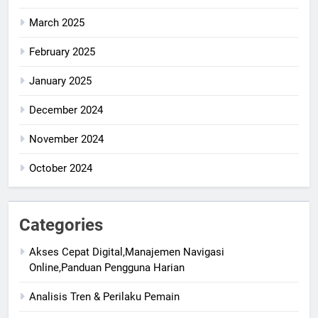
March 2025
February 2025
January 2025
December 2024
November 2024
October 2024
Categories
Akses Cepat Digital,Manajemen Navigasi
Online,Panduan Pengguna Harian
Analisis Tren & Perilaku Pemain