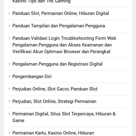
Kasino Tips dan Trik Gaming
Panduan Slot, Permainan Online, Hiburan Digital
Panduan Tampilan dan Pengalaman Pengguna
Panduan Validasi Login Troubleshooting Form Web
Pengalaman Pengguna dan Akses Keamanan dan
Verifikasi Akun Optimasi Browser dan Perangkat
Pengalaman Pengguna dan Registrasi Digital
Pengembangan Diri
Perjudian Online, Slot Gacor, Panduan Slot
Perjudian, Slot Online, Strategi Permainan
Permainan Digital, Situs Slot Terpercaya, Hiburan &
Game
Permainan Kartu, Kasino Online, Hiburan