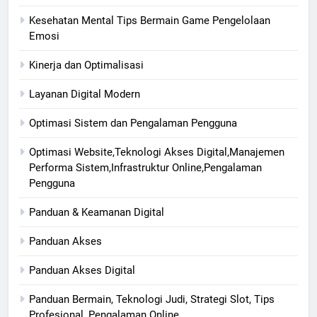
Kesehatan Mental Tips Bermain Game Pengelolaan
Emosi
Kinerja dan Optimalisasi
Layanan Digital Modern
Optimasi Sistem dan Pengalaman Pengguna
Optimasi Website,Teknologi Akses Digital,Manajemen
Performa Sistem,Infrastruktur Online,Pengalaman
Pengguna
Panduan & Keamanan Digital
Panduan Akses
Panduan Akses Digital
Panduan Bermain, Teknologi Judi, Strategi Slot, Tips
Profesional, Pengalaman Online