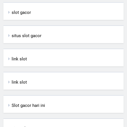
slot gacor
situs slot gacor
link slot
link slot
Slot gacor hari ini