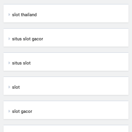
slot thailand
situs slot gacor
situs slot
slot
slot gacor