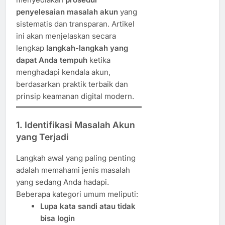
penyelesaian masalah akun
yang
sistematis dan transparan. Artikel
ini akan menjelaskan secara
lengkap
langkah-langkah yang
dapat Anda tempuh
ketika
menghadapi kendala akun,
berdasarkan praktik terbaik dan
prinsip keamanan digital modern.
1.
Identifikasi Masalah Akun
yang Terjadi
Langkah awal yang paling penting
adalah memahami jenis masalah
yang sedang Anda hadapi.
Beberapa kategori umum meliputi:
Lupa kata sandi atau tidak
bisa login