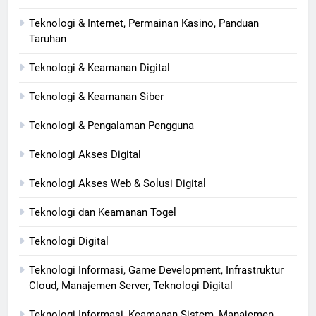
Teknologi & Internet, Permainan Kasino, Panduan
Taruhan
Teknologi & Keamanan Digital
Teknologi & Keamanan Siber
Teknologi & Pengalaman Pengguna
Teknologi Akses Digital
Teknologi Akses Web & Solusi Digital
Teknologi dan Keamanan Togel
Teknologi Digital
Teknologi Informasi, Game Development, Infrastruktur
Cloud, Manajemen Server, Teknologi Digital
Teknologi Informasi, Keamanan Sistem, Manajemen