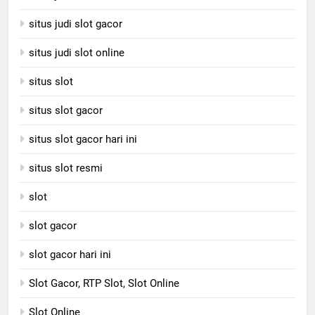
situs judi slot gacor
situs judi slot online
situs slot
situs slot gacor
situs slot gacor hari ini
situs slot resmi
slot
slot gacor
slot gacor hari ini
Slot Gacor, RTP Slot, Slot Online
Slot Online