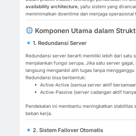
availability architecture
, yaitu sistem yang diranc
meminimalkan downtime dan menjaga operasional te
Komponen Utama dalam Struktur
1. Redundansi Server
Redundansi server berarti memiliki lebih dari satu 
menjalankan fungsi serupa. Jika satu server gagal, 
langsung mengambil alih tugas tanpa mengganggu
Redundansi bisa berbentuk:
Active-Active (semua server aktif bersamaa
Active-Passive (server cadangan aktif hanya
Pendekatan ini membantu meningkatkan stabilitas se
beban kerja.
2. Sistem Failover Otomatis