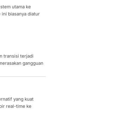
sistem utama ke
ini biasanya diatur
transisi terjadi
k merasakan gangguan
ernatif yang kuat
ir real-time ke