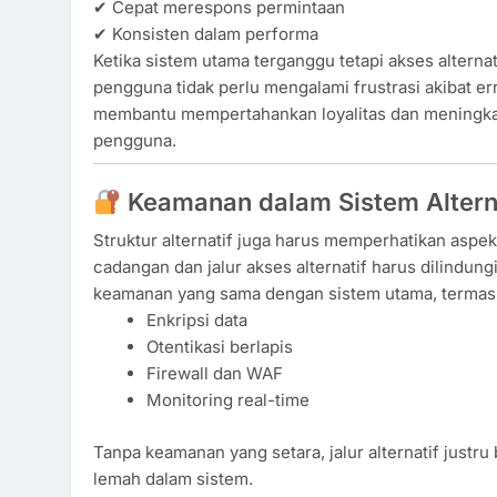
✔ Cepat merespons permintaan
✔ Konsisten dalam performa
Ketika sistem utama terganggu tetapi akses alternati
pengguna tidak perlu mengalami frustrasi akibat er
membantu mempertahankan loyalitas dan meningka
pengguna.
Keamanan dalam Sistem Altern
Struktur alternatif juga harus memperhatikan aspe
cadangan dan jalur akses alternatif harus dilindun
keamanan yang sama dengan sistem utama, termas
Enkripsi data
Otentikasi berlapis
Firewall dan WAF
Monitoring real-time
Tanpa keamanan yang setara, jalur alternatif justru b
lemah dalam sistem.