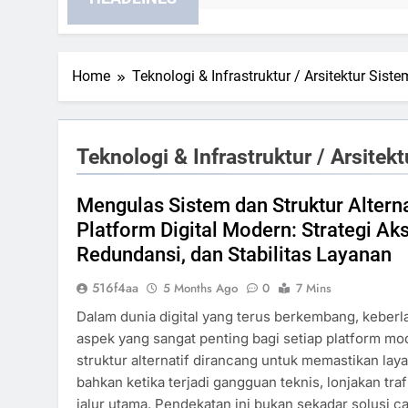
Home
Teknologi & Infrastruktur / Arsitektur Sis
Teknologi & Infrastruktur / Arsite
Mengulas Sistem dan Struktur Alterna
Platform Digital Modern: Strategi Ak
Redundansi, dan Stabilitas Layanan
516f4aa
5 Months Ago
0
7 Mins
Dalam dunia digital yang terus berkembang, keberl
aspek yang sangat penting bagi setiap platform mo
struktur alternatif dirancang untuk memastikan laya
bahkan ketika terjadi gangguan teknis, lonjakan traf
jalur utama. Pendekatan ini bukan sekadar solusi c