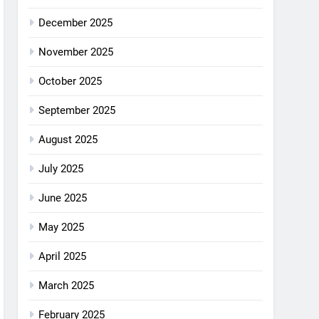
December 2025
November 2025
October 2025
September 2025
August 2025
July 2025
June 2025
May 2025
April 2025
March 2025
February 2025