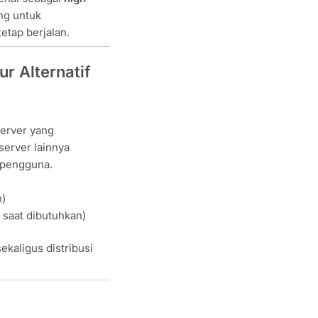
ang untuk
tap berjalan.
 Alternatif
server yang
server lainnya
 pengguna.
n)
 saat dibutuhkan)
kaligus distribusi