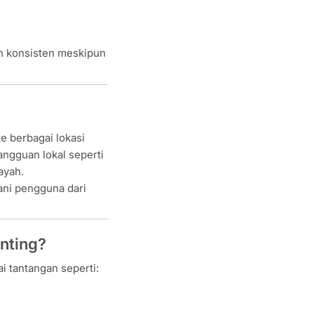
an konsisten meskipun
ke berbagai lokasi
angguan lokal seperti
ayah.
ani pengguna dari
nting?
i tantangan seperti: