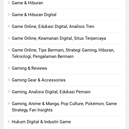
Game & Hiburan
Game & Hiburan Digital
Game Online, Edukasi Digital, Analisis Tren
Game Online, Keamanan Digital, Situs Terpercaya
Game Online, Tips Bermain, Strategi Gaming, Hiburan,
Teknologi, Pengalaman Bermain
Gaming & Reviews
Gaming Gear & Accessories
Gaming, Analisis Digital, Edukasi Pemain
Gaming, Anime & Manga, Pop Culture, Pokémon, Game
Strategy, Fan Insights
Hukum Digital & Industri Game