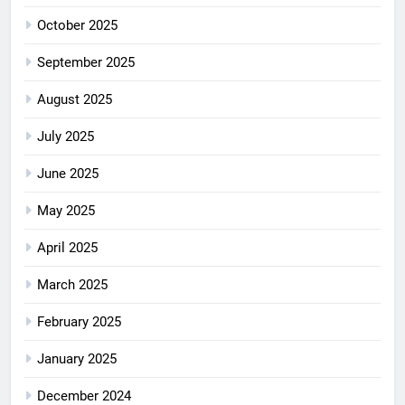
October 2025
September 2025
August 2025
July 2025
June 2025
May 2025
April 2025
March 2025
February 2025
January 2025
December 2024