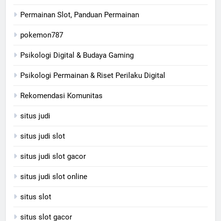
Permainan Slot, Panduan Permainan
pokemon787
Psikologi Digital & Budaya Gaming
Psikologi Permainan & Riset Perilaku Digital
Rekomendasi Komunitas
situs judi
situs judi slot
situs judi slot gacor
situs judi slot online
situs slot
situs slot gacor