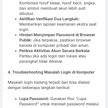
Kombinasi huruf besar, huruf kecil, angka,
dan simbol membuat akun lebih sulit
dibobol.
Aktifkan Verifikasi Dua Langkah:
Memberikan lapisan keamanan ekstra saat
login.
Hindari Menyimpan Password di Browser
Publik:
Jika terpaksa, pastikan browser
berada di komputer pribadi dan aman.
Periksa Aktivitas Akun Secara Berkala:
Pantau jika ada login dari lokasi atau
perangkat tidak dikenal.
4. Troubleshooting Masalah Login di Komputer
Masalah login kadang terjadi dan bisa diatasi
dengan beberapa langkah berikut:
Lupa Password:
Gunakan fitur “Lupa
Password” untuk mereset password melalui