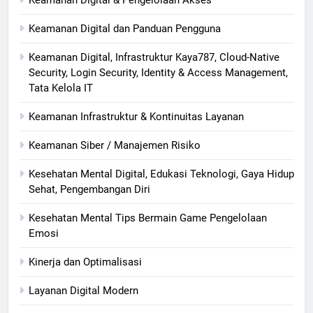
Keamanan Digital dan Panduan Pengguna
Keamanan Digital, Infrastruktur Kaya787, Cloud-Native
Security, Login Security, Identity & Access Management,
Tata Kelola IT
Keamanan Infrastruktur & Kontinuitas Layanan
Keamanan Siber / Manajemen Risiko
Kesehatan Mental Digital, Edukasi Teknologi, Gaya Hidup
Sehat, Pengembangan Diri
Kesehatan Mental Tips Bermain Game Pengelolaan
Emosi
Kinerja dan Optimalisasi
Layanan Digital Modern