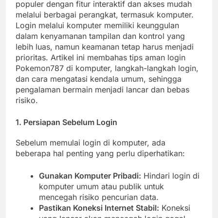
populer dengan fitur interaktif dan akses mudah
melalui berbagai perangkat, termasuk komputer.
Login melalui komputer memiliki keunggulan
dalam kenyamanan tampilan dan kontrol yang
lebih luas, namun keamanan tetap harus menjadi
prioritas. Artikel ini membahas tips aman login
Pokemon787 di komputer, langkah-langkah login,
dan cara mengatasi kendala umum, sehingga
pengalaman bermain menjadi lancar dan bebas
risiko.
1. Persiapan Sebelum Login
Sebelum memulai login di komputer, ada
beberapa hal penting yang perlu diperhatikan:
Gunakan Komputer Pribadi:
Hindari login di
komputer umum atau publik untuk
mencegah risiko pencurian data.
Pastikan Koneksi Internet Stabil:
Koneksi