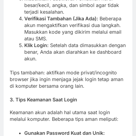
besar/kecil, angka, dan simbol agar tidak
terjadi kesalahan.
Verifikasi Tambahan (Jika Ada):
Beberapa
akun mengaktifkan verifikasi dua langkah.
Masukkan kode yang dikirim melalui email
atau SMS.
Klik Login:
Setelah data dimasukkan dengan
benar, Anda akan diarahkan ke dashboard
akun.
Tips tambahan: aktifkan mode privat/incognito
browser jika ingin menjaga jejak login tetap aman
di komputer bersama orang lain.
3. Tips Keamanan Saat Login
Keamanan akun adalah hal utama saat login
melalui komputer. Beberapa tips aman meliputi:
Gunakan Password Kuat dan Unik: