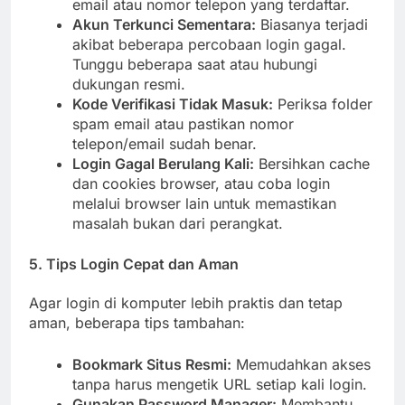
email atau nomor telepon yang terdaftar.
Akun Terkunci Sementara:
Biasanya terjadi
akibat beberapa percobaan login gagal.
Tunggu beberapa saat atau hubungi
dukungan resmi.
Kode Verifikasi Tidak Masuk:
Periksa folder
spam email atau pastikan nomor
telepon/email sudah benar.
Login Gagal Berulang Kali:
Bersihkan cache
dan cookies browser, atau coba login
melalui browser lain untuk memastikan
masalah bukan dari perangkat.
5. Tips Login Cepat dan Aman
Agar login di komputer lebih praktis dan tetap
aman, beberapa tips tambahan:
Bookmark Situs Resmi:
Memudahkan akses
tanpa harus mengetik URL setiap kali login.
Gunakan Password Manager:
Membantu