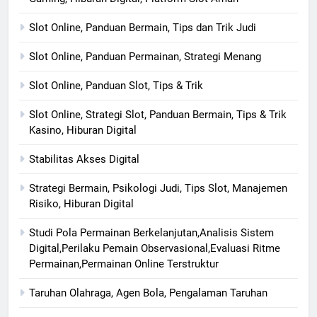
Slot Online, Panduan Bermain, Tips dan Trik Judi
Slot Online, Panduan Permainan, Strategi Menang
Slot Online, Panduan Slot, Tips & Trik
Slot Online, Strategi Slot, Panduan Bermain, Tips & Trik
Kasino, Hiburan Digital
Stabilitas Akses Digital
Strategi Bermain, Psikologi Judi, Tips Slot, Manajemen
Risiko, Hiburan Digital
Studi Pola Permainan Berkelanjutan,Analisis Sistem
Digital,Perilaku Pemain Observasional,Evaluasi Ritme
Permainan,Permainan Online Terstruktur
Taruhan Olahraga, Agen Bola, Pengalaman Taruhan