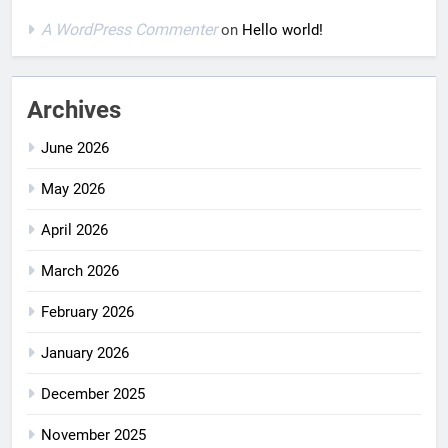
A WordPress Commenter
on
Hello world!
Archives
June 2026
May 2026
April 2026
March 2026
February 2026
January 2026
December 2025
November 2025