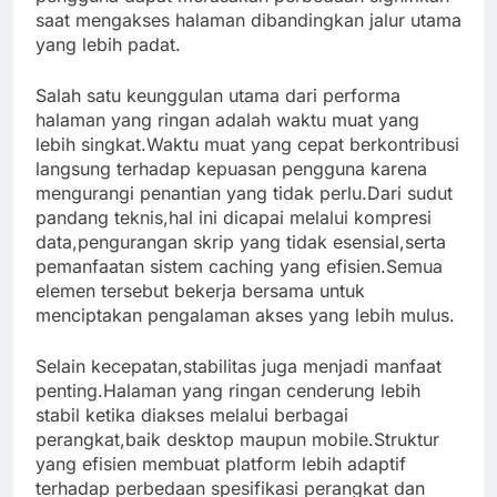
saat mengakses halaman dibandingkan jalur utama
yang lebih padat.
Salah satu keunggulan utama dari performa
halaman yang ringan adalah waktu muat yang
lebih singkat.Waktu muat yang cepat berkontribusi
langsung terhadap kepuasan pengguna karena
mengurangi penantian yang tidak perlu.Dari sudut
pandang teknis,hal ini dicapai melalui kompresi
data,pengurangan skrip yang tidak esensial,serta
pemanfaatan sistem caching yang efisien.Semua
elemen tersebut bekerja bersama untuk
menciptakan pengalaman akses yang lebih mulus.
Selain kecepatan,stabilitas juga menjadi manfaat
penting.Halaman yang ringan cenderung lebih
stabil ketika diakses melalui berbagai
perangkat,baik desktop maupun mobile.Struktur
yang efisien membuat platform lebih adaptif
terhadap perbedaan spesifikasi perangkat dan