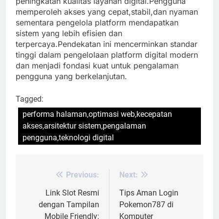
peningkatan kualitas layanan digital.Pengguna
memperoleh akses yang cepat,stabil,dan nyaman
sementara pengelola platform mendapatkan
sistem yang lebih efisien dan
terpercaya.Pendekatan ini mencerminkan standar
tinggi dalam pengelolaan platform digital modern
dan menjadi fondasi kuat untuk pengalaman
pengguna yang berkelanjutan.
Tagged:
performa halaman,optimasi web,kecepatan
akses,arsitektur sistem,pengalaman
pengguna,teknologi digital
Previous:
Next:
Post
navigation
Link Slot Resmi
Tips Aman Login
dengan Tampilan
Pokemon787 di
Mobile Friendly:
Komputer