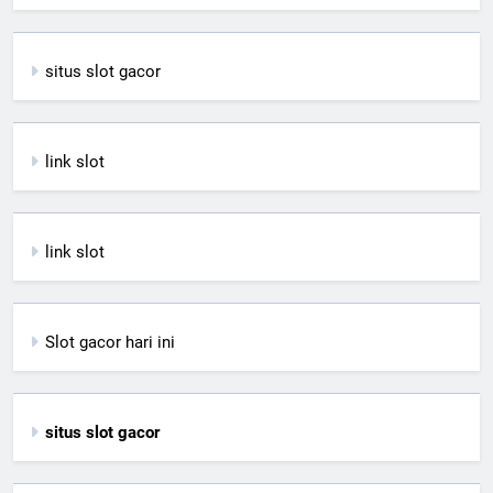
situs slot gacor
link slot
link slot
Slot gacor hari ini
situs slot gacor