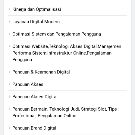
Kinerja dan Optimalisasi
Layanan Digital Modern
Optimasi Sistem dan Pengalaman Pengguna
Optimasi Website,Teknologi Akses Digital,Manajemen
Performa Sistem,Infrastruktur Online,Pengalaman
Pengguna
Panduan & Keamanan Digital
Panduan Akses
Panduan Akses Digital
Panduan Bermain, Teknologi Judi, Strategi Slot, Tips
Profesional, Pengalaman Online
Panduan Brand Digital