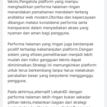
teknis.Pengelola platform yang mampu
menghadirkan performa halaman ringan
menandakan pemahaman mendalam tentang
arsitektur web modern.Otoritas dan kepercayaan
dibangun melalui konsistensi performa serta
transparansi dalam menyediakan akses yang
nyaman dan aman bagi pengguna.
Performa halaman yang ringan juga berdampak
positif terhadap keberlanjutan platform.Dengan
sistem yang efisien,pemeliharaan menjadi lebih
mudah dan risiko gangguan teknis dapat
diminimalkan.Strategi ini memungkinkan platform
untuk terus berkembang tanpa harus melakukan
perubahan besar yang berpotensi mengganggu
pengguna.
Pada akhirnya,alternatif Lebah4D dengan
performa halaman lebih ringan bukan sekadar
pilihan teknis,melainkan bagian dari strategi