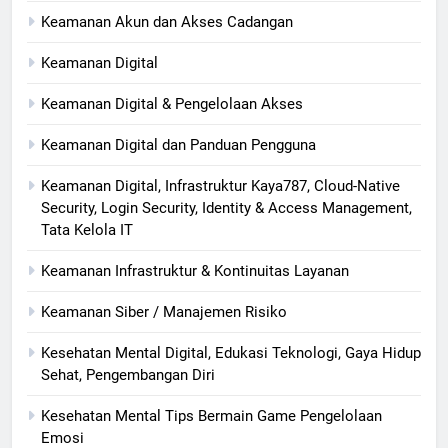
Keamanan Akun dan Akses Cadangan
Keamanan Digital
Keamanan Digital & Pengelolaan Akses
Keamanan Digital dan Panduan Pengguna
Keamanan Digital, Infrastruktur Kaya787, Cloud-Native
Security, Login Security, Identity & Access Management,
Tata Kelola IT
Keamanan Infrastruktur & Kontinuitas Layanan
Keamanan Siber / Manajemen Risiko
Kesehatan Mental Digital, Edukasi Teknologi, Gaya Hidup
Sehat, Pengembangan Diri
Kesehatan Mental Tips Bermain Game Pengelolaan
Emosi