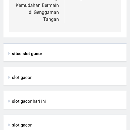
Kemudahan Bermain
di Genggaman
Tangan
situs slot gacor
slot gacor
slot gacor hari ini
slot gacor