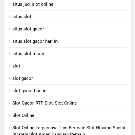
situs judi slot online
situs slot
situs slot gacor
situs slot gacor hari ini
situs slot resmi
slot
slot gacor
slot gacor hari ini
Slot Gacor, RTP Slot, Slot Online
Slot Online
Slot Online Terpercaya Tips Bermain Slot Hiburan Santai
Strategi Slot Aman Panduan Pemain