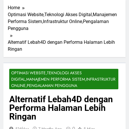
Home
Optimasi Website,Teknologi Akses Digital,Manajemen
Performa Sistem,Infrastruktur Online,Pengalaman
Pengguna
Alternatif Lebah4D dengan Performa Halaman Lebih
Ringan
OPTIMASI WEBSITE,TEKNOLOGI AKSES
DIGITAL,MANAJEMEN PERFORMA SISTEM,INFRASTRUKTUR
ONLINE,PENGALAMAN PENGGUNA
Alternatif Lebah4D dengan
Performa Halaman Lebih
Ringan
0
516f4aa
7 Months Ago
5 Mins