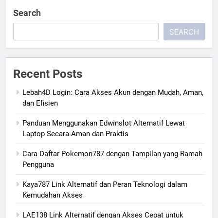
Search
SEARCH
Recent Posts
Lebah4D Login: Cara Akses Akun dengan Mudah, Aman,
dan Efisien
Panduan Menggunakan Edwinslot Alternatif Lewat
Laptop Secara Aman dan Praktis
Cara Daftar Pokemon787 dengan Tampilan yang Ramah
Pengguna
Kaya787 Link Alternatif dan Peran Teknologi dalam
Kemudahan Akses
LAE138 Link Alternatif dengan Akses Cepat untuk