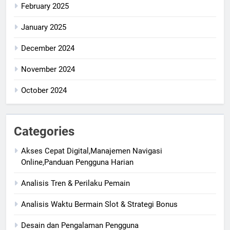
February 2025
January 2025
December 2024
November 2024
October 2024
Categories
Akses Cepat Digital,Manajemen Navigasi
Online,Panduan Pengguna Harian
Analisis Tren & Perilaku Pemain
Analisis Waktu Bermain Slot & Strategi Bonus
Desain dan Pengalaman Pengguna