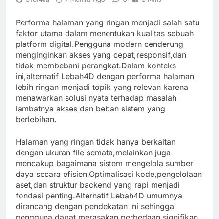
Performa halaman yang ringan menjadi salah satu
faktor utama dalam menentukan kualitas sebuah
platform digital.Pengguna modern cenderung
menginginkan akses yang cepat,responsif,dan
tidak membebani perangkat.Dalam konteks
ini,alternatif Lebah4D dengan performa halaman
lebih ringan menjadi topik yang relevan karena
menawarkan solusi nyata terhadap masalah
lambatnya akses dan beban sistem yang
berlebihan.
Halaman yang ringan tidak hanya berkaitan
dengan ukuran file semata,melainkan juga
mencakup bagaimana sistem mengelola sumber
daya secara efisien.Optimalisasi kode,pengelolaan
aset,dan struktur backend yang rapi menjadi
fondasi penting.Alternatif Lebah4D umumnya
dirancang dengan pendekatan ini sehingga
pengguna dapat merasakan perbedaan signifikan