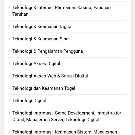
Teknologi & Internet, Permainan Kasino, Panduan
Taruhan
Teknologi & Keamanan Digital
Teknologi & Keamanan Siber
Teknologi & Pengalaman Pengguna
Teknologi Akses Digital
Teknologi Akses Web & Solusi Digital
Teknologi dan Keamanan Togel
Teknologi Digital
Teknologi Informasi, Game Development, Infrastruktur
Cloud, Manajemen Server, Teknologi Digital
Teknologi Informasi, Keamanan Sistem, Manajemen