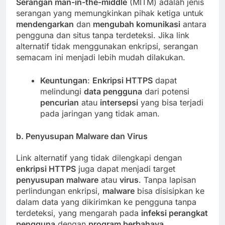
Serangan man-in-the-middle
(MITM) adalah jenis
serangan yang memungkinkan pihak ketiga untuk
mendengarkan
dan
mengubah komunikasi
antara
pengguna dan situs tanpa terdeteksi. Jika link
alternatif tidak menggunakan enkripsi, serangan
semacam ini menjadi lebih mudah dilakukan.
Keuntungan
:
Enkripsi HTTPS
dapat
melindungi
data pengguna
dari potensi
pencurian
atau
intersepsi
yang bisa terjadi
pada jaringan yang tidak aman.
b.
Penyusupan Malware dan Virus
Link alternatif yang tidak dilengkapi dengan
enkripsi HTTPS
juga dapat menjadi target
penyusupan malware
atau
virus
. Tanpa lapisan
perlindungan enkripsi,
malware
bisa disisipkan ke
dalam data yang dikirimkan ke pengguna tanpa
terdeteksi, yang mengarah pada
infeksi perangkat
pengguna
dengan
program berbahaya
.