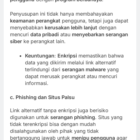
Penyusupan ini tidak hanya membahayakan
keamanan perangkat
pengguna, tetapi juga dapat
menyebabkan
kerusakan lebih lanjut
dengan
mencuri
data pribadi
atau
menyebarkan serangan
siber
ke perangkat lain.
Keuntungan
:
Enkripsi
memastikan bahwa
data yang dikirim melalui link alternatif
terlindungi dari
serangan malware
yang
dapat merusak perangkat atau mencuri
informasi.
c.
Phishing dan Situs Palsu
Link alternatif tanpa enkripsi juga berisiko
digunakan untuk
serangan phishing
. Situs yang
tidak terenkripsi bisa dengan mudah
disalahgunakan oleh pihak yang tidak
bertanggung jawab untuk
menipu pengguna
agar