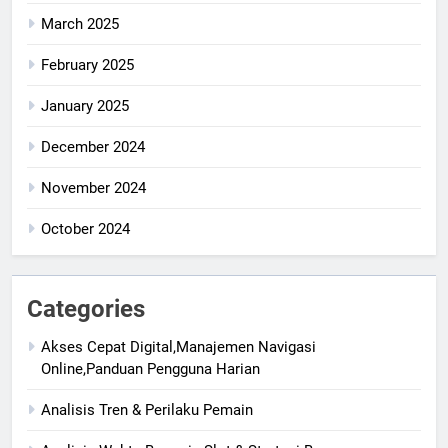
March 2025
February 2025
January 2025
December 2024
November 2024
October 2024
Categories
Akses Cepat Digital,Manajemen Navigasi
Online,Panduan Pengguna Harian
Analisis Tren & Perilaku Pemain