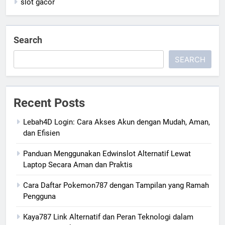
slot gacor
Search
SEARCH
Recent Posts
Lebah4D Login: Cara Akses Akun dengan Mudah, Aman,
dan Efisien
Panduan Menggunakan Edwinslot Alternatif Lewat
Laptop Secara Aman dan Praktis
Cara Daftar Pokemon787 dengan Tampilan yang Ramah
Pengguna
Kaya787 Link Alternatif dan Peran Teknologi dalam