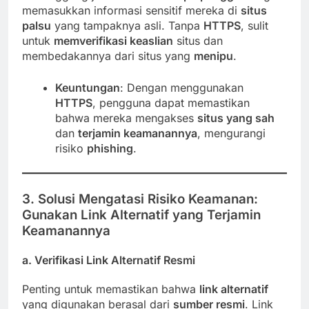
memasukkan informasi sensitif mereka di
situs
palsu
yang tampaknya asli. Tanpa
HTTPS
, sulit
untuk
memverifikasi keaslian
situs dan
membedakannya dari situs yang
menipu
.
Keuntungan
: Dengan menggunakan
HTTPS
, pengguna dapat memastikan
bahwa mereka mengakses
situs yang sah
dan
terjamin keamanannya
, mengurangi
risiko
phishing
.
3.
Solusi Mengatasi Risiko Keamanan:
Gunakan Link Alternatif yang Terjamin
Keamanannya
a.
Verifikasi Link Alternatif Resmi
Penting untuk memastikan bahwa
link alternatif
yang digunakan berasal dari
sumber resmi
. Link