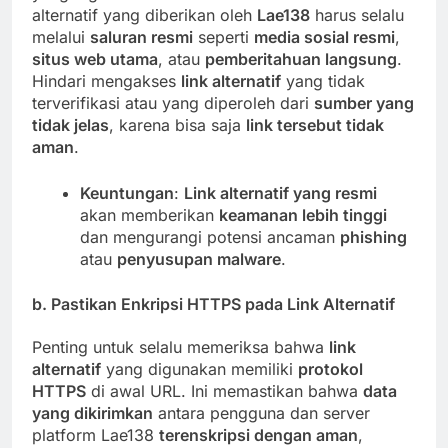
alternatif yang diberikan oleh
Lae138
harus selalu
melalui
saluran resmi
seperti
media sosial resmi
,
situs web utama
, atau
pemberitahuan langsung
.
Hindari mengakses
link alternatif
yang tidak
terverifikasi atau yang diperoleh dari
sumber yang
tidak jelas
, karena bisa saja
link tersebut tidak
aman
.
Keuntungan
:
Link alternatif yang resmi
akan memberikan
keamanan lebih tinggi
dan mengurangi potensi ancaman
phishing
atau
penyusupan malware
.
b.
Pastikan Enkripsi HTTPS pada Link Alternatif
Penting untuk selalu memeriksa bahwa
link
alternatif
yang digunakan memiliki
protokol
HTTPS
di awal URL. Ini memastikan bahwa
data
yang dikirimkan
antara pengguna dan server
platform Lae138
terenskripsi dengan aman
,