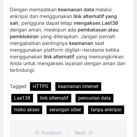
Dengan memastikan
keamanan data
melalui
enkripsi dan menggunakan
link alternatif yang
sah
, pengguna dapat tetap
mengakses Lae138
dengan aman, meskipun ada
pembatasan atau
pemblokiran
yang diterapkan. Jangan pernah
mengabaikan pentingnya
keamanan
saat
menggunakan platform digital—terutama ketika
menggunakan
link alternatif
yang memungkinkan
Anda untuk mengakses layanan dengan aman dan
terlindungi.
Tagged:
HTTPS
keamanan internet
Lae138
link alternatif
pencurian data
risiko akses
serangan siber
tanpa enkripsi
Previous:
Next:
Post