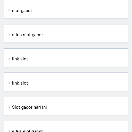
slot gacor
situs slot gacor
link slot
link slot
Slot gacor hari ini
situs slot gacor