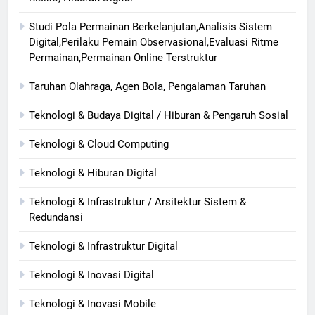
Studi Pola Permainan Berkelanjutan,Analisis Sistem
Digital,Perilaku Pemain Observasional,Evaluasi Ritme
Permainan,Permainan Online Terstruktur
Taruhan Olahraga, Agen Bola, Pengalaman Taruhan
Teknologi & Budaya Digital / Hiburan & Pengaruh Sosial
Teknologi & Cloud Computing
Teknologi & Hiburan Digital
Teknologi & Infrastruktur / Arsitektur Sistem &
Redundansi
Teknologi & Infrastruktur Digital
Teknologi & Inovasi Digital
Teknologi & Inovasi Mobile