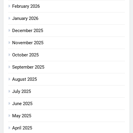
February 2026
January 2026
December 2025
November 2025
October 2025
September 2025
August 2025
July 2025
June 2025
May 2025
April 2025