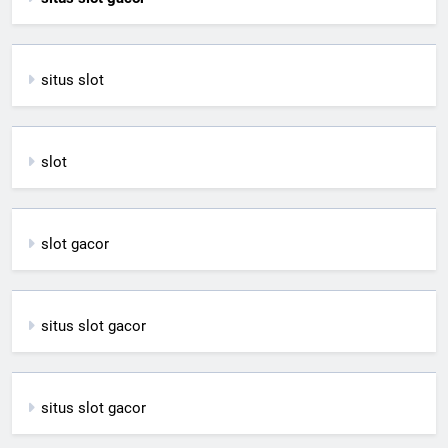
situs slot
slot
slot gacor
situs slot gacor
situs slot gacor