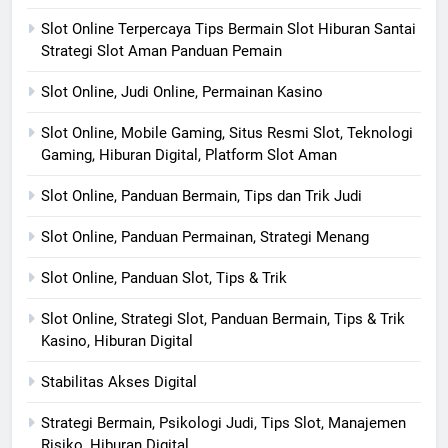
Slot Online Terpercaya Tips Bermain Slot Hiburan Santai
Strategi Slot Aman Panduan Pemain
Slot Online, Judi Online, Permainan Kasino
Slot Online, Mobile Gaming, Situs Resmi Slot, Teknologi
Gaming, Hiburan Digital, Platform Slot Aman
Slot Online, Panduan Bermain, Tips dan Trik Judi
Slot Online, Panduan Permainan, Strategi Menang
Slot Online, Panduan Slot, Tips & Trik
Slot Online, Strategi Slot, Panduan Bermain, Tips & Trik
Kasino, Hiburan Digital
Stabilitas Akses Digital
Strategi Bermain, Psikologi Judi, Tips Slot, Manajemen
Risiko, Hiburan Digital