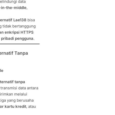
elindungi data
in-the-middle
,
lternatif Lae138
bisa
g tidak bertanggung
gan enkripsi HTTPS
 pribadi pengguna
.
rnatif Tanpa
le
lternatif tanpa
transmisi data antara
irimkan melalui
tiga yang berusaha
r kartu kredit
, atau