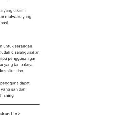
 yang dikirim
an malware
yang
masi.
kan untuk
serangan
n mudah disalahgunakan
ipu pengguna
agar
su
yang tampaknya
ian
situs dan
, pengguna dapat
s yang sah
dan
hishing
.
akan Link