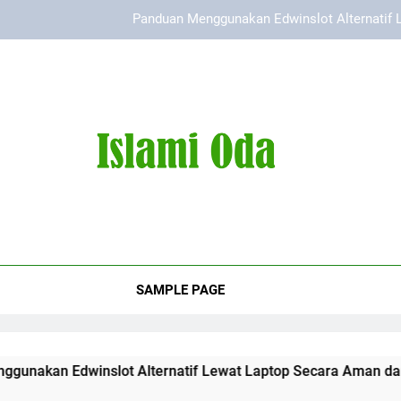
Panduan Menggunakan Edwinslot Alternatif 
Cara Daftar Pokemon787 d
Kaya787 Link Alternatif dan P
Lebah4D Login: Cara Akses 
Panduan Menggunakan Edwinslot Alternatif 
Cara Daftar Pokemon787 d
ami Oda
tikel Dan Konten Religi Di Islami Oda.
Kaya787 Link Alternatif dan P
SAMPLE PAGE
inslot Alternatif Lewat Laptop Secara Aman dan Praktis