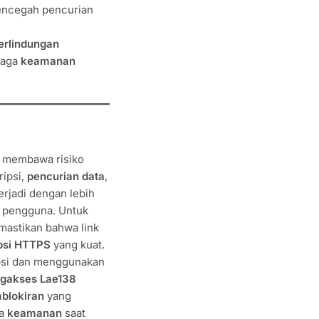
mencegah pencurian
erlindungan
jaga
keamanan
membawa risiko
ripsi,
pencurian data
,
erjadi dengan lebih
pengguna. Untuk
mastikan bahwa link
psi HTTPS
yang kuat.
psi dan menggunakan
gakses Lae138
blokiran
yang
ya
keamanan
saat