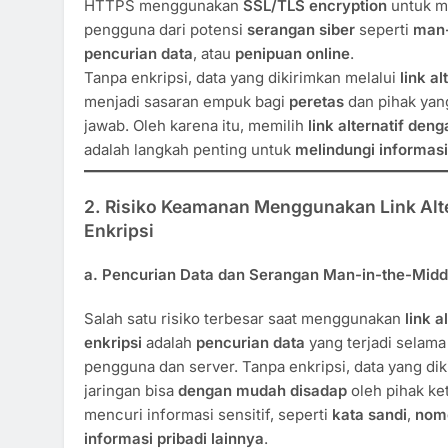
HTTPS menggunakan
SSL/TLS encryption
untuk m
pengguna dari potensi
serangan siber
seperti
man-
pencurian data
, atau
penipuan online
.
Tanpa enkripsi, data yang dikirimkan melalui
link a
menjadi sasaran empuk bagi
peretas
dan pihak yan
jawab. Oleh karena itu, memilih
link alternatif den
adalah langkah penting untuk
melindungi informasi
2.
Risiko Keamanan Menggunakan Link Alte
Enkripsi
a.
Pencurian Data dan Serangan Man-in-the-Midd
Salah satu risiko terbesar saat menggunakan
link a
enkripsi
adalah
pencurian data
yang terjadi selama 
pengguna dan server. Tanpa enkripsi, data yang dik
jaringan bisa
dengan mudah disadap
oleh pihak ke
mencuri informasi sensitif, seperti
kata sandi
,
nomo
informasi pribadi lainnya
.