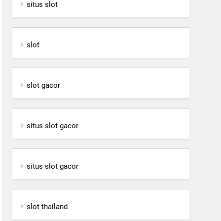
situs slot
slot
slot gacor
situs slot gacor
situs slot gacor
slot thailand