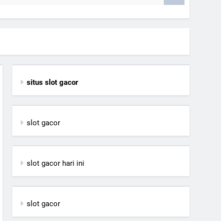
situs slot gacor
slot gacor
slot gacor hari ini
slot gacor