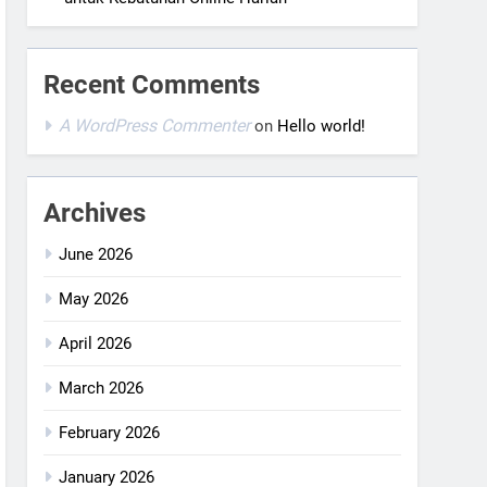
Recent Comments
A WordPress Commenter
on
Hello world!
Archives
June 2026
May 2026
April 2026
March 2026
February 2026
January 2026