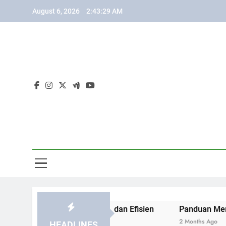
Skip
August 6, 2026
2:43:30 AM
to
content
Isl
Temukan Ar
gan Mudah, Aman, dan Efisien
Panduan Menggunakan Ed
2 Months Ago
HEADLINES