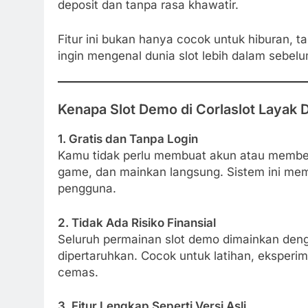
deposit dan tanpa rasa khawatir.
Fitur ini bukan hanya cocok untuk hiburan, t
ingin mengenal dunia slot lebih dalam sebel
Kenapa Slot Demo di Corlaslot Layak 
1. Gratis dan Tanpa Login
Kamu tidak perlu membuat akun atau memberik
game, dan mainkan langsung. Sistem ini me
pengguna.
2. Tidak Ada Risiko Finansial
Seluruh permainan slot demo dimainkan de
dipertaruhkan. Cocok untuk latihan, eksperi
cemas.
3. Fitur Lengkap Seperti Versi Asli