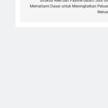
navigation
Struktur Reel dan Payline dalam Judi Slo
Memahami Dasar untuk Meningkatkan Pelua
Mena