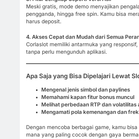
Meski gratis, mode demo menyajikan pengalam
pengganda, hingga free spin. Kamu bisa meras
harus deposit.
4. Akses Cepat dan Mudah dari Semua Pera
Corlaslot memiliki antarmuka yang responsif,
tanpa perlu mengunduh aplikasi.
Apa Saja yang Bisa Dipelajari Lewat S
Mengenal jenis simbol dan paylines
Memahami kapan fitur bonus muncul
Melihat perbedaan RTP dan volatilitas
Mengamati pola kemenangan dan frek
Dengan mencoba berbagai game, kamu bisa 
mana yang paling cocok dengan gaya berma