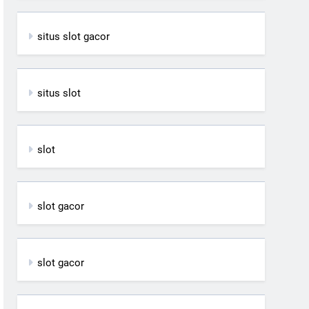
situs slot gacor
situs slot
slot
slot gacor
slot gacor