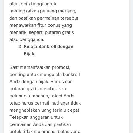
atau lebih tinggi untuk
meningkatkan peluang menang,
dan pastikan permainan tersebut
menawarkan fitur bonus yang
menarik, seperti putaran gratis
atau pengganda.
Kelola Bankroll dengan
Bijak
Saat memanfaatkan promosi,
penting untuk mengelola bankroll
Anda dengan bijak. Bonus dan
putaran gratis memberikan
peluang tambahan, tetapi Anda
tetap harus berhati-hati agar tidak
menghabiskan uang terlalu cepat.
Tetapkan anggaran untuk
permainan Anda dan pastikan
untuk tidak melampaui batas yang