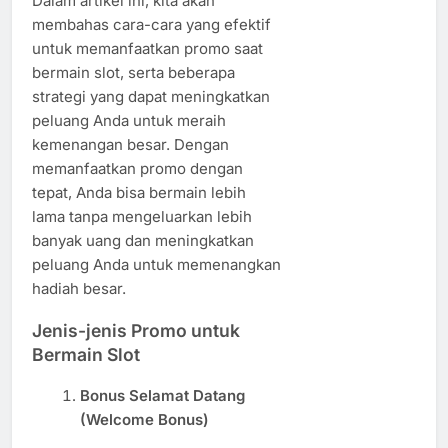
Dalam artikel ini, kita akan
membahas cara-cara yang efektif
untuk memanfaatkan promo saat
bermain slot, serta beberapa
strategi yang dapat meningkatkan
peluang Anda untuk meraih
kemenangan besar. Dengan
memanfaatkan promo dengan
tepat, Anda bisa bermain lebih
lama tanpa mengeluarkan lebih
banyak uang dan meningkatkan
peluang Anda untuk memenangkan
hadiah besar.
Jenis-jenis Promo untuk
Bermain Slot
Bonus Selamat Datang
(Welcome Bonus)