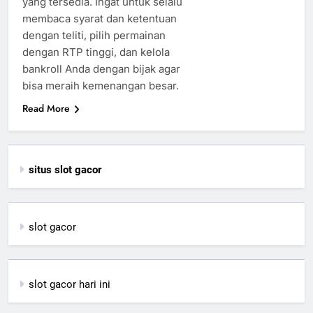
yang tersedia. Ingat untuk selalu
membaca syarat dan ketentuan
dengan teliti, pilih permainan
dengan RTP tinggi, dan kelola
bankroll Anda dengan bijak agar
bisa meraih kemenangan besar.
Read More
situs slot gacor
slot gacor
slot gacor hari ini