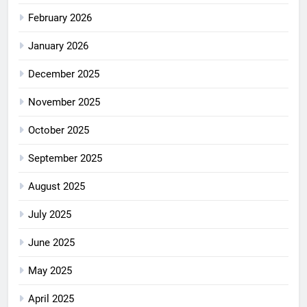
February 2026
January 2026
December 2025
November 2025
October 2025
September 2025
August 2025
July 2025
June 2025
May 2025
April 2025