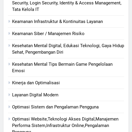
Security, Login Security, Identity & Access Management,
Tata Kelola IT
Keamanan Infrastruktur & Kontinuitas Layanan
Keamanan Siber / Manajemen Risiko
Kesehatan Mental Digital, Edukasi Teknologi, Gaya Hidup
Sehat, Pengembangan Diri
Kesehatan Mental Tips Bermain Game Pengelolaan
Emosi
Kinerja dan Optimalisasi
Layanan Digital Modern
Optimasi Sistem dan Pengalaman Pengguna
Optimasi Website,Teknologi Akses Digital,Manajemen
Performa Sistem,Infrastruktur Online,Pengalaman
Pengguna