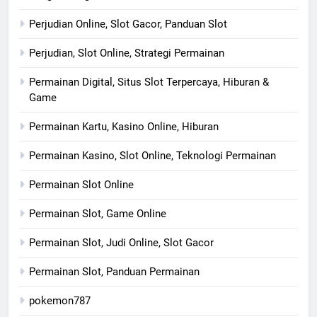
Perjudian Online, Slot Gacor, Panduan Slot
Perjudian, Slot Online, Strategi Permainan
Permainan Digital, Situs Slot Terpercaya, Hiburan &
Game
Permainan Kartu, Kasino Online, Hiburan
Permainan Kasino, Slot Online, Teknologi Permainan
Permainan Slot Online
Permainan Slot, Game Online
Permainan Slot, Judi Online, Slot Gacor
Permainan Slot, Panduan Permainan
pokemon787