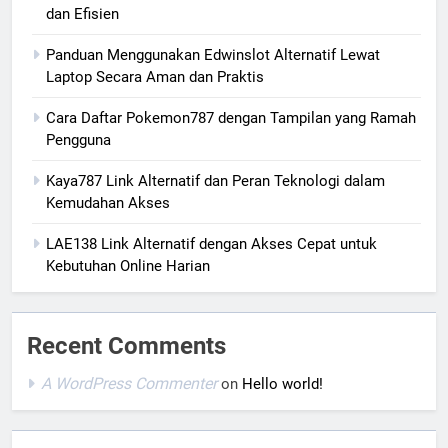
dan Efisien
Panduan Menggunakan Edwinslot Alternatif Lewat
Laptop Secara Aman dan Praktis
Cara Daftar Pokemon787 dengan Tampilan yang Ramah
Pengguna
Kaya787 Link Alternatif dan Peran Teknologi dalam
Kemudahan Akses
LAE138 Link Alternatif dengan Akses Cepat untuk
Kebutuhan Online Harian
Recent Comments
A WordPress Commenter
on
Hello world!