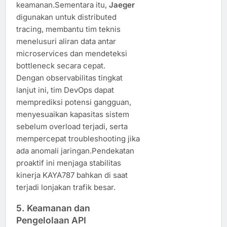
keamanan.Sementara itu,
Jaeger
digunakan untuk distributed
tracing, membantu tim teknis
menelusuri aliran data antar
microservices dan mendeteksi
bottleneck secara cepat.
Dengan observabilitas tingkat
lanjut ini, tim DevOps dapat
memprediksi potensi gangguan,
menyesuaikan kapasitas sistem
sebelum overload terjadi, serta
mempercepat troubleshooting jika
ada anomali jaringan.Pendekatan
proaktif ini menjaga stabilitas
kinerja KAYA787 bahkan di saat
terjadi lonjakan trafik besar.
5. Keamanan dan
Pengelolaan API