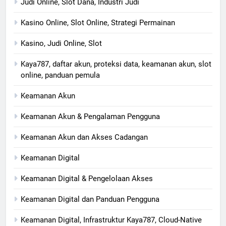
Judi Online, Slot Dana, Industri Judi
Kasino Online, Slot Online, Strategi Permainan
Kasino, Judi Online, Slot
Kaya787, daftar akun, proteksi data, keamanan akun, slot
online, panduan pemula
Keamanan Akun
Keamanan Akun & Pengalaman Pengguna
Keamanan Akun dan Akses Cadangan
Keamanan Digital
Keamanan Digital & Pengelolaan Akses
Keamanan Digital dan Panduan Pengguna
Keamanan Digital, Infrastruktur Kaya787, Cloud-Native