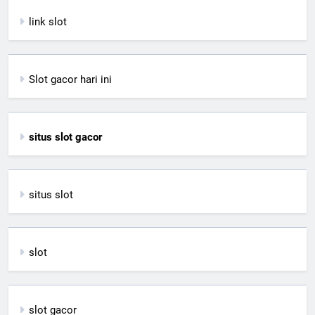
link slot
Slot gacor hari ini
situs slot gacor
situs slot
slot
slot gacor