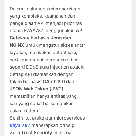
Dalam lingkungan microservices
yang kompleks, keamanan dan
pengelolaan API menjadi prioritas
utama.KAYA787 menggunakan
API
Gateway
berbasis
Kong dan
NGINX
untuk mengatur akses antar
layanan, melakukan autentikasi,
serta mencegah serangan siber
seperti DDoS atau injection attack.
Setiap API diamankan dengan
token berbasis
OAuth 2.0
dan
JSON Web Token (JWT)
,
memastikan hanya entitas yang
sah yang dapat berkomunikasi
dalam sistem.
Selain itu, arsitektur microservices
kaya 787
menerapkan prinsip
Zero Trust Security
, di mana