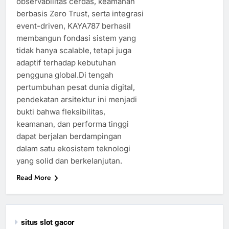
observabilitas cerdas, keamanan
berbasis Zero Trust, serta integrasi
event-driven, KAYA787 berhasil
membangun fondasi sistem yang
tidak hanya scalable, tetapi juga
adaptif terhadap kebutuhan
pengguna global.Di tengah
pertumbuhan pesat dunia digital,
pendekatan arsitektur ini menjadi
bukti bahwa fleksibilitas,
keamanan, dan performa tinggi
dapat berjalan berdampingan
dalam satu ekosistem teknologi
yang solid dan berkelanjutan.
Read More
situs slot gacor