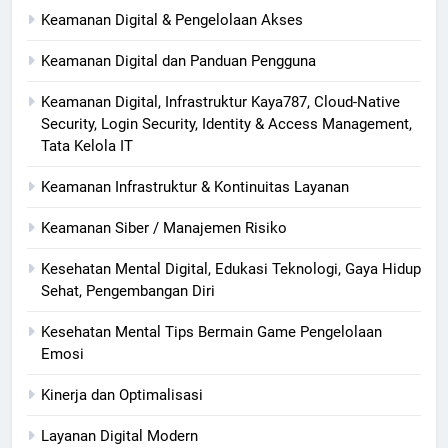
Keamanan Digital & Pengelolaan Akses
Keamanan Digital dan Panduan Pengguna
Keamanan Digital, Infrastruktur Kaya787, Cloud-Native
Security, Login Security, Identity & Access Management,
Tata Kelola IT
Keamanan Infrastruktur & Kontinuitas Layanan
Keamanan Siber / Manajemen Risiko
Kesehatan Mental Digital, Edukasi Teknologi, Gaya Hidup
Sehat, Pengembangan Diri
Kesehatan Mental Tips Bermain Game Pengelolaan
Emosi
Kinerja dan Optimalisasi
Layanan Digital Modern