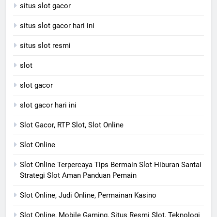
situs slot gacor
situs slot gacor hari ini
situs slot resmi
slot
slot gacor
slot gacor hari ini
Slot Gacor, RTP Slot, Slot Online
Slot Online
Slot Online Terpercaya Tips Bermain Slot Hiburan Santai
Strategi Slot Aman Panduan Pemain
Slot Online, Judi Online, Permainan Kasino
Slot Online, Mobile Gaming, Situs Resmi Slot, Teknologi