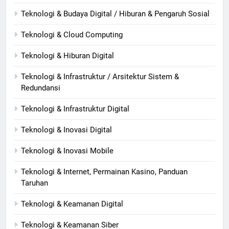
Teknologi & Budaya Digital / Hiburan & Pengaruh Sosial
Teknologi & Cloud Computing
Teknologi & Hiburan Digital
Teknologi & Infrastruktur / Arsitektur Sistem &
Redundansi
Teknologi & Infrastruktur Digital
Teknologi & Inovasi Digital
Teknologi & Inovasi Mobile
Teknologi & Internet, Permainan Kasino, Panduan
Taruhan
Teknologi & Keamanan Digital
Teknologi & Keamanan Siber