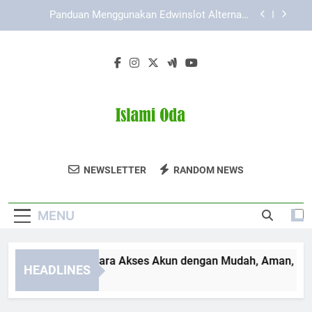
Skip
Cara Daftar Pokemon787 dengan Tampilan yang
to
Ramah Pengguna
content
Kaya787 Link Alternatif dan Peran Teknologi
dalam Kemudahan Akses
Lebah4D Login: Cara Akses Akun dengan Mudah,
Aman, dan Efisien
Panduan Menggunakan Edwinslot Alternatif
Lewat Laptop Secara Aman dan Praktis
Cara Daftar Pokemon787 dengan Tampilan yang
Islami Oda
Ramah Pengguna
Temukan Artikel Dan Konten Religi Di Islami
NEWSLETTER
RANDOM NEWS
Kaya787 Link Alternatif dan Peran Teknologi
Oda.
dalam Kemudahan Akses
MENU
Lebah4D Login: Cara Akses Akun dengan Mudah, Aman, dan Ef
HEADLINES
2 Months Ago