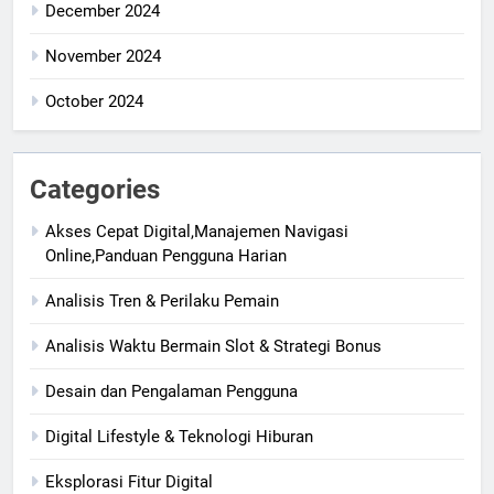
December 2024
November 2024
October 2024
Categories
Akses Cepat Digital,Manajemen Navigasi
Online,Panduan Pengguna Harian
Analisis Tren & Perilaku Pemain
Analisis Waktu Bermain Slot & Strategi Bonus
Desain dan Pengalaman Pengguna
Digital Lifestyle & Teknologi Hiburan
Eksplorasi Fitur Digital