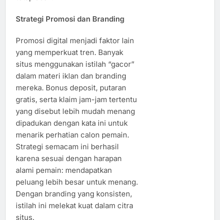
Strategi Promosi dan Branding
Promosi digital menjadi faktor lain
yang memperkuat tren. Banyak
situs menggunakan istilah “gacor”
dalam materi iklan dan branding
mereka. Bonus deposit, putaran
gratis, serta klaim jam-jam tertentu
yang disebut lebih mudah menang
dipadukan dengan kata ini untuk
menarik perhatian calon pemain.
Strategi semacam ini berhasil
karena sesuai dengan harapan
alami pemain: mendapatkan
peluang lebih besar untuk menang.
Dengan branding yang konsisten,
istilah ini melekat kuat dalam citra
situs.