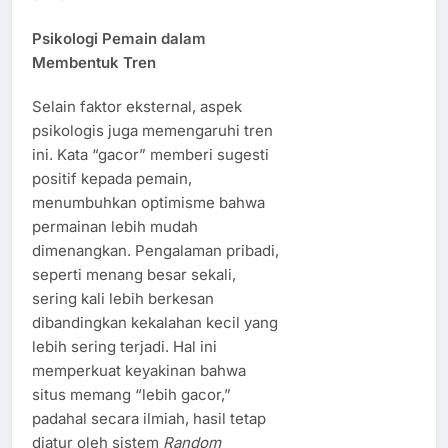
Psikologi Pemain dalam
Membentuk Tren
Selain faktor eksternal, aspek
psikologis juga memengaruhi tren
ini. Kata “gacor” memberi sugesti
positif kepada pemain,
menumbuhkan optimisme bahwa
permainan lebih mudah
dimenangkan. Pengalaman pribadi,
seperti menang besar sekali,
sering kali lebih berkesan
dibandingkan kekalahan kecil yang
lebih sering terjadi. Hal ini
memperkuat keyakinan bahwa
situs memang “lebih gacor,”
padahal secara ilmiah, hasil tetap
diatur oleh sistem
Random