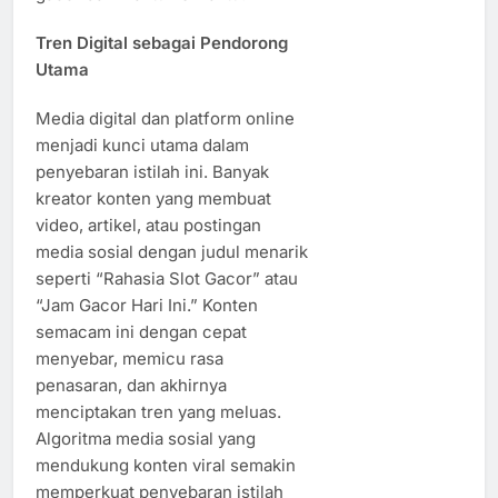
Tren Digital sebagai Pendorong
Utama
Media digital dan platform online
menjadi kunci utama dalam
penyebaran istilah ini. Banyak
kreator konten yang membuat
video, artikel, atau postingan
media sosial dengan judul menarik
seperti “Rahasia Slot Gacor” atau
“Jam Gacor Hari Ini.” Konten
semacam ini dengan cepat
menyebar, memicu rasa
penasaran, dan akhirnya
menciptakan tren yang meluas.
Algoritma media sosial yang
mendukung konten viral semakin
memperkuat penyebaran istilah