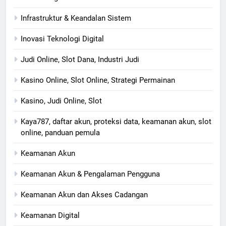
Infrastruktur & Keandalan Sistem
Inovasi Teknologi Digital
Judi Online, Slot Dana, Industri Judi
Kasino Online, Slot Online, Strategi Permainan
Kasino, Judi Online, Slot
Kaya787, daftar akun, proteksi data, keamanan akun, slot
online, panduan pemula
Keamanan Akun
Keamanan Akun & Pengalaman Pengguna
Keamanan Akun dan Akses Cadangan
Keamanan Digital