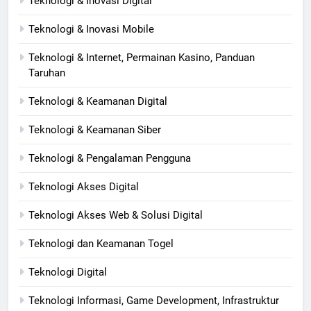
Teknologi & Inovasi Digital
Teknologi & Inovasi Mobile
Teknologi & Internet, Permainan Kasino, Panduan
Taruhan
Teknologi & Keamanan Digital
Teknologi & Keamanan Siber
Teknologi & Pengalaman Pengguna
Teknologi Akses Digital
Teknologi Akses Web & Solusi Digital
Teknologi dan Keamanan Togel
Teknologi Digital
Teknologi Informasi, Game Development, Infrastruktur