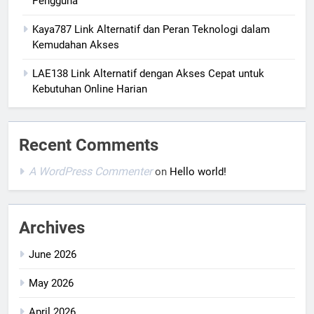
Pengguna
Kaya787 Link Alternatif dan Peran Teknologi dalam
Kemudahan Akses
LAE138 Link Alternatif dengan Akses Cepat untuk
Kebutuhan Online Harian
Recent Comments
A WordPress Commenter
on
Hello world!
Archives
June 2026
May 2026
April 2026