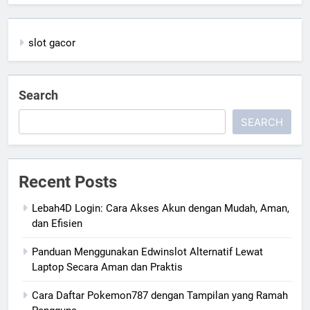
slot gacor
Search
SEARCH
Recent Posts
Lebah4D Login: Cara Akses Akun dengan Mudah, Aman,
dan Efisien
Panduan Menggunakan Edwinslot Alternatif Lewat
Laptop Secara Aman dan Praktis
Cara Daftar Pokemon787 dengan Tampilan yang Ramah