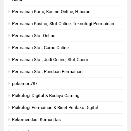
Permainan Kartu, Kasino Online, Hiburan
Permainan Kasino, Slot Online, Teknologi Permainan
Permainan Slot Online
Permainan Slot, Game Online
Permainan Slot, Judi Online, Slot Gacor
Permainan Slot, Panduan Permainan
pokemon787
Psikologi Digital & Budaya Gaming
Psikologi Permainan & Riset Perilaku Digital
Rekomendasi Komunitas