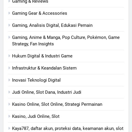
Gaming & Reviews
Gaming Gear & Accessories
Gaming, Analisis Digital, Edukasi Pemain
Gaming, Anime & Manga, Pop Culture, Pokémon, Game
Strategy, Fan Insights
Hukum Digital & Industri Game
Infrastruktur & Keandalan Sistem
Inovasi Teknologi Digital
Judi Online, Slot Dana, Industri Judi
Kasino Online, Slot Online, Strategi Permainan
Kasino, Judi Online, Slot
Kaya787, daftar akun, proteksi data, keamanan akun, slot