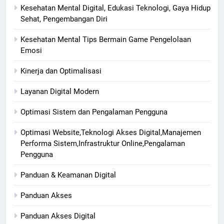
Kesehatan Mental Digital, Edukasi Teknologi, Gaya Hidup
Sehat, Pengembangan Diri
Kesehatan Mental Tips Bermain Game Pengelolaan
Emosi
Kinerja dan Optimalisasi
Layanan Digital Modern
Optimasi Sistem dan Pengalaman Pengguna
Optimasi Website,Teknologi Akses Digital,Manajemen
Performa Sistem,Infrastruktur Online,Pengalaman
Pengguna
Panduan & Keamanan Digital
Panduan Akses
Panduan Akses Digital