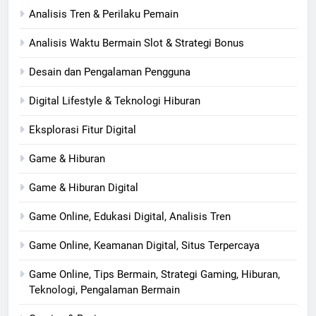
Analisis Tren & Perilaku Pemain
Analisis Waktu Bermain Slot & Strategi Bonus
Desain dan Pengalaman Pengguna
Digital Lifestyle & Teknologi Hiburan
Eksplorasi Fitur Digital
Game & Hiburan
Game & Hiburan Digital
Game Online, Edukasi Digital, Analisis Tren
Game Online, Keamanan Digital, Situs Terpercaya
Game Online, Tips Bermain, Strategi Gaming, Hiburan,
Teknologi, Pengalaman Bermain