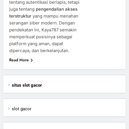
tentang autentikasi berlapis, tetapi
juga tentang
pengendalian akses
terstruktur
yang mampu menahan
serangan siber modern. Dengan
pendekatan ini, Kaya787 semakin
memperkuat posisinya sebagai
platform yang aman, dapat
dipercaya, dan berkelanjutan.
Read More
situs slot gacor
slot gacor