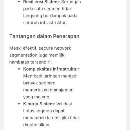
Resiliensi Sistem
: Serangan
pada satu segmen tidak
langsung berdampak pada
seluruh infrastruktur.
Tantangan dalam Penerapan
Meski efektif, secure network
segmentation juga memiliki
hambatan tersendiri:
Kompleksitas Infrastruktur
:
Membagi jaringan menjadi
banyak segmen
memerlukan manajemen
yang matang.
Kinerja Sistem
: Validasi
lintas segmen dapat
menambah latensi jika tidak
dioptimalkan.