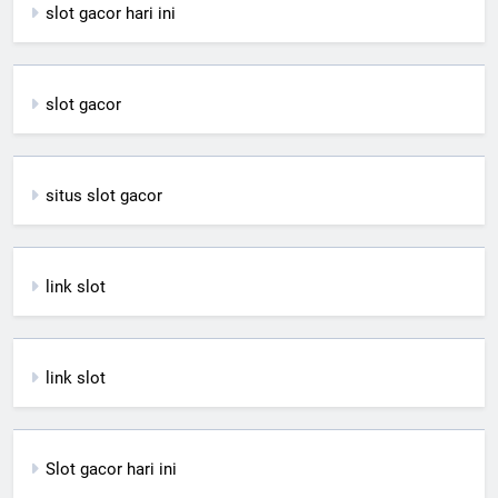
slot gacor hari ini
slot gacor
situs slot gacor
link slot
link slot
Slot gacor hari ini