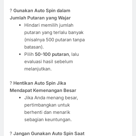
?
Gunakan Auto Spin dalam
Jumlah Putaran yang Wajar
Hindari memilih jumlah
putaran yang terlalu banyak
(misalnya 500 putaran tanpa
batasan).
Pilih
50-100 putaran
, lalu
evaluasi hasil sebelum
melanjutkan.
?
Hentikan Auto Spin Jika
Mendapat Kemenangan Besar
Jika Anda menang besar,
pertimbangkan untuk
berhenti dan menarik
sebagian keuntungan.
?
Jangan Gunakan Auto Spin Saat