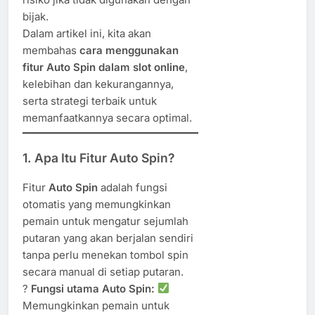
bijak.
Dalam artikel ini, kita akan
membahas
cara menggunakan
fitur Auto Spin dalam slot online
,
kelebihan dan kekurangannya,
serta strategi terbaik untuk
memanfaatkannya secara optimal.
1. Apa Itu Fitur Auto Spin?
Fitur
Auto Spin
adalah fungsi
otomatis yang memungkinkan
pemain untuk mengatur sejumlah
putaran yang akan berjalan sendiri
tanpa perlu menekan tombol spin
secara manual di setiap putaran.
?
Fungsi utama Auto Spin:
Memungkinkan pemain untuk