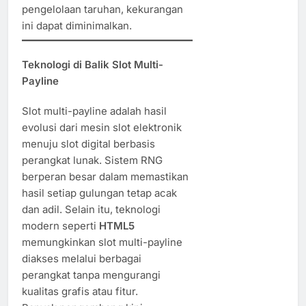
pengelolaan taruhan, kekurangan
ini dapat diminimalkan.
Teknologi di Balik Slot Multi-
Payline
Slot multi-payline adalah hasil
evolusi dari mesin slot elektronik
menuju slot digital berbasis
perangkat lunak. Sistem RNG
berperan besar dalam memastikan
hasil setiap gulungan tetap acak
dan adil. Selain itu, teknologi
modern seperti
HTML5
memungkinkan slot multi-payline
diakses melalui berbagai
perangkat tanpa mengurangi
kualitas grafis atau fitur.