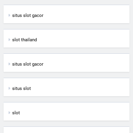
situs slot gacor
slot thailand
situs slot gacor
situs slot
slot