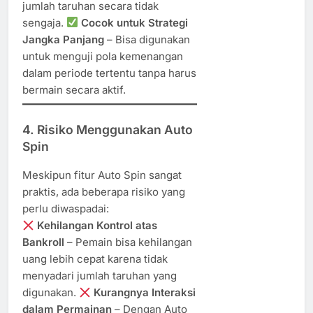
jumlah taruhan secara tidak
sengaja.
Cocok untuk Strategi
Jangka Panjang
– Bisa digunakan
untuk menguji pola kemenangan
dalam periode tertentu tanpa harus
bermain secara aktif.
4. Risiko Menggunakan Auto
Spin
Meskipun fitur Auto Spin sangat
praktis, ada beberapa risiko yang
perlu diwaspadai:
Kehilangan Kontrol atas
Bankroll
– Pemain bisa kehilangan
uang lebih cepat karena tidak
menyadari jumlah taruhan yang
digunakan.
Kurangnya Interaksi
dalam Permainan
– Dengan Auto