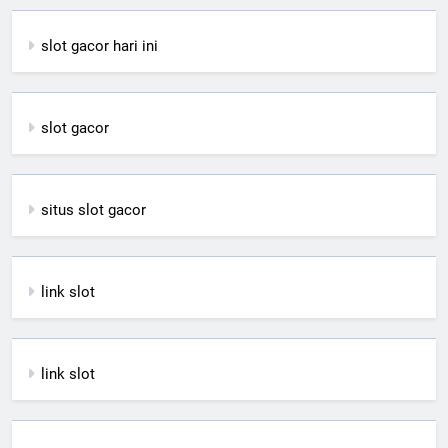
slot gacor hari ini
slot gacor
situs slot gacor
link slot
link slot