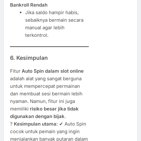
Bankroll Rendah
Jika saldo hampir habis,
sebaiknya bermain secara
manual agar lebih
terkontrol.
6. Kesimpulan
Fitur
Auto Spin dalam slot online
adalah alat yang sangat berguna
untuk mempercepat permainan
dan membuat sesi bermain lebih
nyaman. Namun, fitur ini juga
memiliki
risiko besar jika tidak
digunakan dengan bijak
.
?
Kesimpulan utama:
✔ Auto Spin
cocok untuk pemain yang ingin
menjalankan banyak putaran dalam