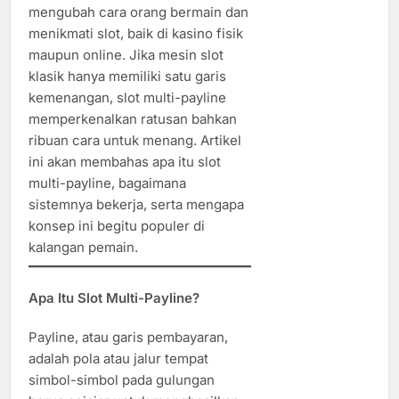
mengubah cara orang bermain dan
menikmati slot, baik di kasino fisik
maupun online. Jika mesin slot
klasik hanya memiliki satu garis
kemenangan, slot multi-payline
memperkenalkan ratusan bahkan
ribuan cara untuk menang. Artikel
ini akan membahas apa itu slot
multi-payline, bagaimana
sistemnya bekerja, serta mengapa
konsep ini begitu populer di
kalangan pemain.
Apa Itu Slot Multi-Payline?
Payline, atau garis pembayaran,
adalah pola atau jalur tempat
simbol-simbol pada gulungan