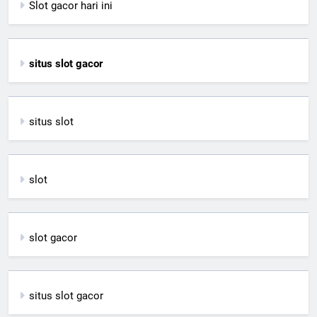
Slot gacor hari ini
situs slot gacor
situs slot
slot
slot gacor
situs slot gacor