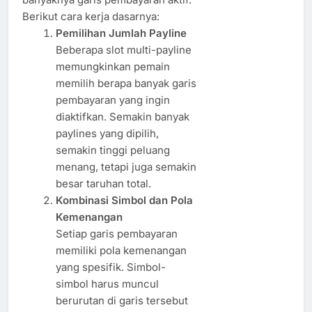
Berikut cara kerja dasarnya:
Pemilihan Jumlah Payline
Beberapa slot multi-payline
memungkinkan pemain
memilih berapa banyak garis
pembayaran yang ingin
diaktifkan. Semakin banyak
paylines yang dipilih,
semakin tinggi peluang
menang, tetapi juga semakin
besar taruhan total.
Kombinasi Simbol dan Pola
Kemenangan
Setiap garis pembayaran
memiliki pola kemenangan
yang spesifik. Simbol-
simbol harus muncul
berurutan di garis tersebut