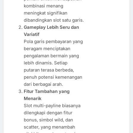
kombinasi menang
meningkat signifikan
dibandingkan slot satu garis.
Gameplay Lebih Seru dan
Variatif
Pola garis pembayaran yang
beragam menciptakan
pengalaman bermain yang
lebih dinamis. Setiap
putaran terasa berbeda,
penuh potensi kemenangan
dari berbagai arah.
Fitur Tambahan yang
Menarik
Slot multi-payline biasanya
dilengkapi dengan fitur
bonus, simbol wild, dan
scatter, yang menambah