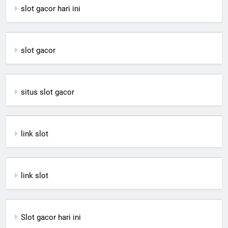
slot gacor hari ini
slot gacor
situs slot gacor
link slot
link slot
Slot gacor hari ini