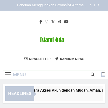
Skip
Cara Daftar Pokemon787 dengan Tampilan yang
to
Ramah Pengguna
content
Kaya787 Link Alternatif dan Peran Teknologi
dalam Kemudahan Akses
Lebah4D Login: Cara Akses Akun dengan Mudah,
Aman, dan Efisien
Panduan Menggunakan Edwinslot Alternatif
Lewat Laptop Secara Aman dan Praktis
Cara Daftar Pokemon787 dengan Tampilan yang
Ramah Pengguna
Islami Oda
Temukan Artikel Dan Konten Religi Di Islami
Kaya787 Link Alternatif dan Peran Teknologi
NEWSLETTER
RANDOM NEWS
dalam Kemudahan Akses
Oda.
MENU
bah4D Login: Cara Akses Akun dengan Mudah, Aman, dan Efi
HEADLINES
Months Ago