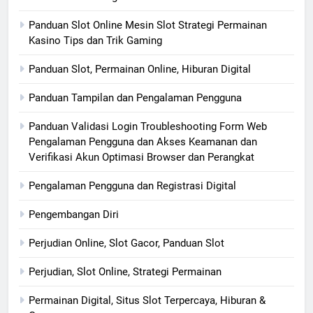
Panduan Slot Online Mesin Slot Strategi Permainan
Kasino Tips dan Trik Gaming
Panduan Slot, Permainan Online, Hiburan Digital
Panduan Tampilan dan Pengalaman Pengguna
Panduan Validasi Login Troubleshooting Form Web
Pengalaman Pengguna dan Akses Keamanan dan
Verifikasi Akun Optimasi Browser dan Perangkat
Pengalaman Pengguna dan Registrasi Digital
Pengembangan Diri
Perjudian Online, Slot Gacor, Panduan Slot
Perjudian, Slot Online, Strategi Permainan
Permainan Digital, Situs Slot Terpercaya, Hiburan &