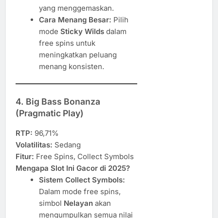
yang menggemaskan.
Cara Menang Besar:
Pilih
mode
Sticky Wilds
dalam
free spins untuk
meningkatkan peluang
menang konsisten.
4. Big Bass Bonanza
(Pragmatic Play)
RTP:
96,71%
Volatilitas:
Sedang
Fitur:
Free Spins, Collect Symbols
Mengapa Slot Ini Gacor di 2025?
Sistem Collect Symbols:
Dalam mode free spins,
simbol
Nelayan
akan
mengumpulkan semua nilai