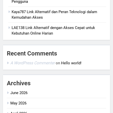
Pengguna
Kaya787 Link Alternatif dan Peran Teknologi dalam
Kemudahan Akses
LAE138 Link Alternatif dengan Akses Cepat untuk
Kebutuhan Online Harian
Recent Comments
A WordPress Commenter
on
Hello world!
Archives
June 2026
May 2026