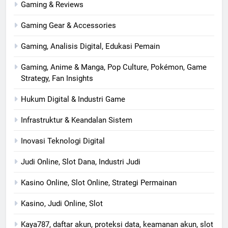
Gaming & Reviews
Gaming Gear & Accessories
Gaming, Analisis Digital, Edukasi Pemain
Gaming, Anime & Manga, Pop Culture, Pokémon, Game
Strategy, Fan Insights
Hukum Digital & Industri Game
Infrastruktur & Keandalan Sistem
Inovasi Teknologi Digital
Judi Online, Slot Dana, Industri Judi
Kasino Online, Slot Online, Strategi Permainan
Kasino, Judi Online, Slot
Kaya787, daftar akun, proteksi data, keamanan akun, slot