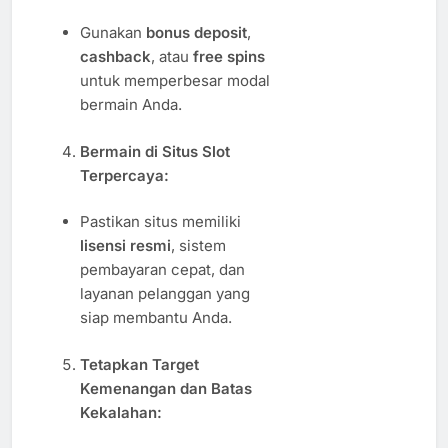
Gunakan
bonus deposit
,
cashback
, atau
free spins
untuk memperbesar modal
bermain Anda.
Bermain di Situs Slot
Terpercaya:
Pastikan situs memiliki
lisensi resmi
, sistem
pembayaran cepat, dan
layanan pelanggan yang
siap membantu Anda.
Tetapkan Target
Kemenangan dan Batas
Kekalahan: