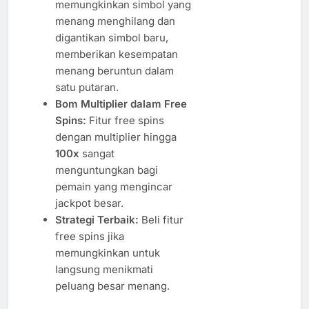
memungkinkan simbol yang
menang menghilang dan
digantikan simbol baru,
memberikan kesempatan
menang beruntun dalam
satu putaran.
Bom Multiplier dalam Free
Spins:
Fitur free spins
dengan multiplier hingga
100x
sangat
menguntungkan bagi
pemain yang mengincar
jackpot besar.
Strategi Terbaik:
Beli fitur
free spins jika
memungkinkan untuk
langsung menikmati
peluang besar menang.