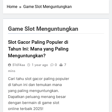
Home
Game Slot Menguntungkan
Game Slot Menguntungkan
Slot Gacor Paling Populer di
Tahun Ini: Mana yang Paling
Menguntungkan?
516f4aa
1 year ago
0
7
mins
Cari tahu slot gacor paling populer
di tahun ini dan temukan mana
yang paling menguntungkan.
Dapatkan peluang menang besar
dengan bermain di game slot
online terbaik 2025!