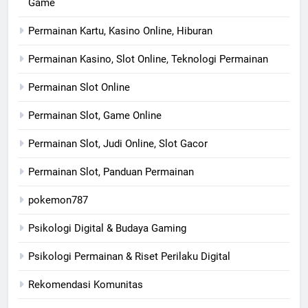
Game
Permainan Kartu, Kasino Online, Hiburan
Permainan Kasino, Slot Online, Teknologi Permainan
Permainan Slot Online
Permainan Slot, Game Online
Permainan Slot, Judi Online, Slot Gacor
Permainan Slot, Panduan Permainan
pokemon787
Psikologi Digital & Budaya Gaming
Psikologi Permainan & Riset Perilaku Digital
Rekomendasi Komunitas