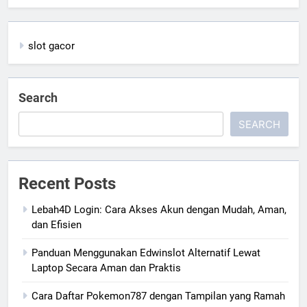
slot gacor
Search
SEARCH
Recent Posts
Lebah4D Login: Cara Akses Akun dengan Mudah, Aman,
dan Efisien
Panduan Menggunakan Edwinslot Alternatif Lewat
Laptop Secara Aman dan Praktis
Cara Daftar Pokemon787 dengan Tampilan yang Ramah