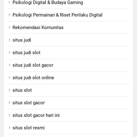
Psikologi Digital & Budaya Gaming
Psikologi Permainan & Riset Perilaku Digital
Rekomendasi Komunitas
situs judi
situs judi slot
situs judi slot gacor
situs judi slot online
situs slot
situs slot gacor
situs slot gacor hari ini
situs slot resmi