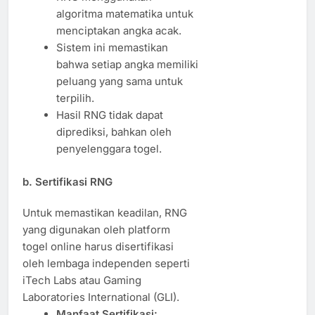
algoritma matematika untuk
menciptakan angka acak.
Sistem ini memastikan
bahwa setiap angka memiliki
peluang yang sama untuk
terpilih.
Hasil RNG tidak dapat
diprediksi, bahkan oleh
penyelenggara togel.
b. Sertifikasi RNG
Untuk memastikan keadilan, RNG
yang digunakan oleh platform
togel online harus disertifikasi
oleh lembaga independen seperti
iTech Labs atau Gaming
Laboratories International (GLI).
Manfaat Sertifikasi: