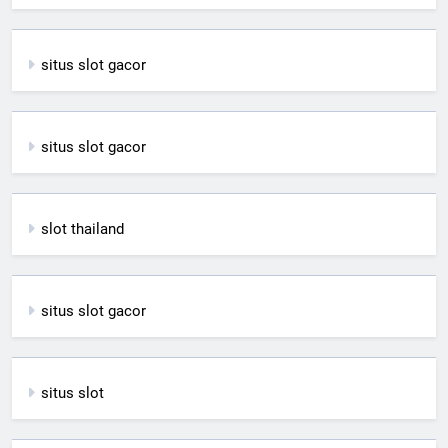
situs slot gacor
situs slot gacor
slot thailand
situs slot gacor
situs slot