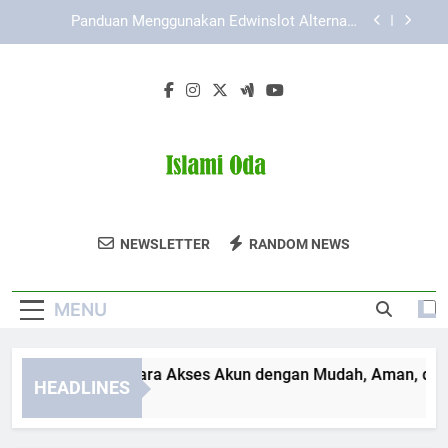
Skip
Cara Daftar Pokemon787 dengan Tampilan yang
to
Ramah Pengguna
content
Kaya787 Link Alternatif dan Peran Teknologi
dalam Kemudahan Akses
Lebah4D Login: Cara Akses Akun dengan Mudah,
Aman, dan Efisien
Panduan Menggunakan Edwinslot Alternatif
Lewat Laptop Secara Aman dan Praktis
Cara Daftar Pokemon787 dengan Tampilan yang
Ramah Pengguna
Islami Oda
Temukan Artikel Dan Konten Religi Di Islami
Kaya787 Link Alternatif dan Peran Teknologi
NEWSLETTER
RANDOM NEWS
dalam Kemudahan Akses
Oda.
MENU
ebah4D Login: Cara Akses Akun dengan Mudah, Aman, dan Ef
HEADLINES
 Months Ago