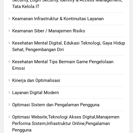
Tata Kelola IT
Keamanan Infrastruktur & Kontinuitas Layanan
Keamanan Siber / Manajemen Risiko
Kesehatan Mental Digital, Edukasi Teknologi, Gaya Hidup
Sehat, Pengembangan Diri
Kesehatan Mental Tips Bermain Game Pengelolaan
Emosi
Kinerja dan Optimalisasi
Layanan Digital Modern
Optimasi Sistem dan Pengalaman Pengguna
Optimasi Website,Teknologi Akses Digital,Manajemen
Performa Sistem,Infrastruktur Online,Pengalaman
Pengguna