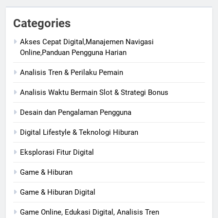
Categories
Akses Cepat Digital,Manajemen Navigasi
Online,Panduan Pengguna Harian
Analisis Tren & Perilaku Pemain
Analisis Waktu Bermain Slot & Strategi Bonus
Desain dan Pengalaman Pengguna
Digital Lifestyle & Teknologi Hiburan
Eksplorasi Fitur Digital
Game & Hiburan
Game & Hiburan Digital
Game Online, Edukasi Digital, Analisis Tren