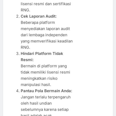
lisensi resmi dan sertifikasi
RNG.
Cek Laporan Audit:
Beberapa platform
menyediakan laporan audit
dari lembaga independen
yang memverifikasi keadilan
RNG.
Hindari Platform Tidak
Resmi:
Bermain di platform yang
tidak memiliki lisensi resmi
meningkatkan risiko
manipulasi hasil.
Pantau Pola Bermain Anda:
Jangan terlalu terpengaruh
oleh hasil undian
sebelumnya karena setiap
hasil adalah acak.