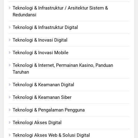
Teknologi & Infrastruktur / Arsitektur Sistem &
Redundansi
Teknologi & Infrastruktur Digital
Teknologi & Inovasi Digital
Teknologi & Inovasi Mobile
Teknologi & Internet, Permainan Kasino, Panduan
Taruhan
Teknologi & Keamanan Digital
Teknologi & Keamanan Siber
Teknologi & Pengalaman Pengguna
Teknologi Akses Digital
Teknologi Akses Web & Solusi Digital