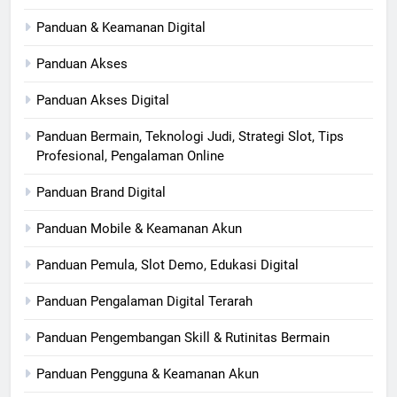
Panduan & Keamanan Digital
Panduan Akses
Panduan Akses Digital
Panduan Bermain, Teknologi Judi, Strategi Slot, Tips
Profesional, Pengalaman Online
Panduan Brand Digital
Panduan Mobile & Keamanan Akun
Panduan Pemula, Slot Demo, Edukasi Digital
Panduan Pengalaman Digital Terarah
Panduan Pengembangan Skill & Rutinitas Bermain
Panduan Pengguna & Keamanan Akun