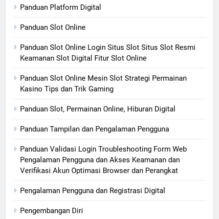
Panduan Platform Digital
Panduan Slot Online
Panduan Slot Online Login Situs Slot Situs Slot Resmi
Keamanan Slot Digital Fitur Slot Online
Panduan Slot Online Mesin Slot Strategi Permainan
Kasino Tips dan Trik Gaming
Panduan Slot, Permainan Online, Hiburan Digital
Panduan Tampilan dan Pengalaman Pengguna
Panduan Validasi Login Troubleshooting Form Web
Pengalaman Pengguna dan Akses Keamanan dan
Verifikasi Akun Optimasi Browser dan Perangkat
Pengalaman Pengguna dan Registrasi Digital
Pengembangan Diri