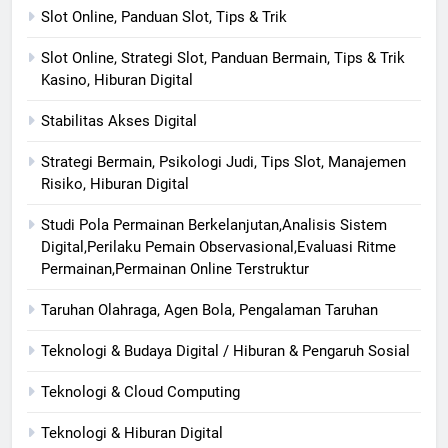
Slot Online, Panduan Slot, Tips & Trik
Slot Online, Strategi Slot, Panduan Bermain, Tips & Trik
Kasino, Hiburan Digital
Stabilitas Akses Digital
Strategi Bermain, Psikologi Judi, Tips Slot, Manajemen
Risiko, Hiburan Digital
Studi Pola Permainan Berkelanjutan,Analisis Sistem
Digital,Perilaku Pemain Observasional,Evaluasi Ritme
Permainan,Permainan Online Terstruktur
Taruhan Olahraga, Agen Bola, Pengalaman Taruhan
Teknologi & Budaya Digital / Hiburan & Pengaruh Sosial
Teknologi & Cloud Computing
Teknologi & Hiburan Digital