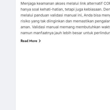
Menjaga keamanan akses melalui link alternatif 
hanya soal kehati-hatian, tetapi juga kebiasaan. D
melalui panduan validasi manual ini, Anda bisa men
risiko yang tak diinginkan dan memastikan pengal
aman. Validasi manual memang membutuhkan waktu 
namun manfaatnya jauh lebih besar untuk perlindu
Read More