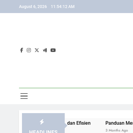
Skip
August 6, 2026
11:54:13 AM
to
content
Isl
Temukan Ar
gan Mudah, Aman, dan Efisien
Panduan Menggunakan Ed
3 Months Ago
HEADLINES