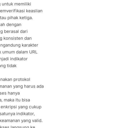
 untuk memiliki
mverifikasi keaslian
tau pihak ketiga.
lah dengan
g berasal dari
g konsisten dan
mengandung karakter
ak umum dalam URL
jadi indikator
ng tidak
nakan protokol
amanan yang harus ada
kses hanya
 maka itu bisa
 enkripsi yang cukup
atunya indikator,
keamanan yang valid.
akses langsung ke