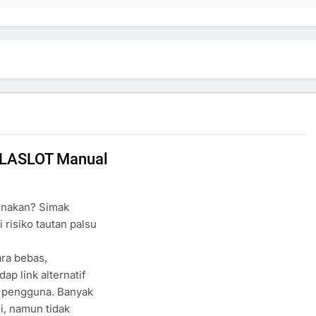
ORLASLOT Manual
gunakan? Simak
 risiko tautan palsu
ara bebas,
p link alternatif
p pengguna. Banyak
i, namun tidak