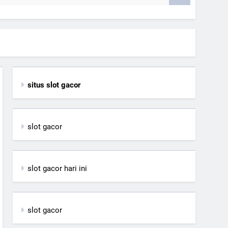
situs slot gacor
slot gacor
slot gacor hari ini
slot gacor