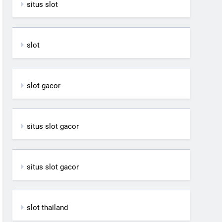
situs slot
slot
slot gacor
situs slot gacor
situs slot gacor
slot thailand