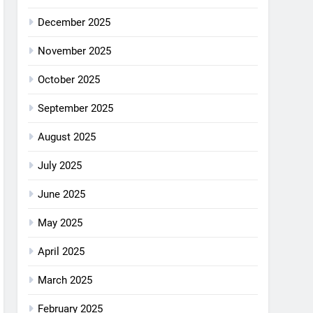
December 2025
November 2025
October 2025
September 2025
August 2025
July 2025
June 2025
May 2025
April 2025
March 2025
February 2025