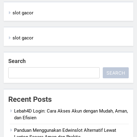
slot gacor
slot gacor
Search
SEARCH
Recent Posts
Lebah4D Login: Cara Akses Akun dengan Mudah, Aman,
dan Efisien
Panduan Menggunakan Edwinslot Alternatif Lewat