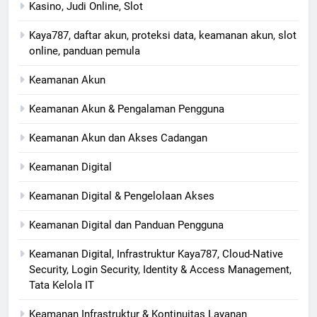
Kasino, Judi Online, Slot
Kaya787, daftar akun, proteksi data, keamanan akun, slot
online, panduan pemula
Keamanan Akun
Keamanan Akun & Pengalaman Pengguna
Keamanan Akun dan Akses Cadangan
Keamanan Digital
Keamanan Digital & Pengelolaan Akses
Keamanan Digital dan Panduan Pengguna
Keamanan Digital, Infrastruktur Kaya787, Cloud-Native
Security, Login Security, Identity & Access Management,
Tata Kelola IT
Keamanan Infrastruktur & Kontinuitas Layanan