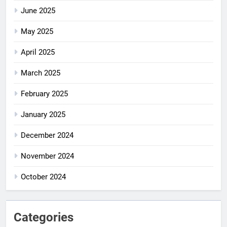
June 2025
May 2025
April 2025
March 2025
February 2025
January 2025
December 2024
November 2024
October 2024
Categories