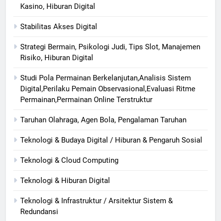
Kasino, Hiburan Digital
Stabilitas Akses Digital
Strategi Bermain, Psikologi Judi, Tips Slot, Manajemen
Risiko, Hiburan Digital
Studi Pola Permainan Berkelanjutan,Analisis Sistem
Digital,Perilaku Pemain Observasional,Evaluasi Ritme
Permainan,Permainan Online Terstruktur
Taruhan Olahraga, Agen Bola, Pengalaman Taruhan
Teknologi & Budaya Digital / Hiburan & Pengaruh Sosial
Teknologi & Cloud Computing
Teknologi & Hiburan Digital
Teknologi & Infrastruktur / Arsitektur Sistem &
Redundansi