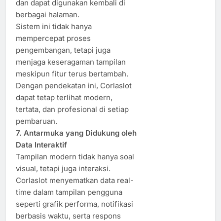
dan dapat digunakan kembali di
berbagai halaman.
Sistem ini tidak hanya
mempercepat proses
pengembangan, tetapi juga
menjaga keseragaman tampilan
meskipun fitur terus bertambah.
Dengan pendekatan ini, Corlaslot
dapat tetap terlihat modern,
tertata, dan profesional di setiap
pembaruan.
7. Antarmuka yang Didukung oleh
Data Interaktif
Tampilan modern tidak hanya soal
visual, tetapi juga interaksi.
Corlaslot menyematkan data real-
time dalam tampilan pengguna
seperti grafik performa, notifikasi
berbasis waktu, serta respons