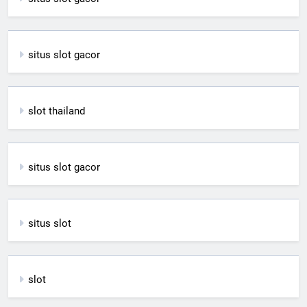
situs slot gacor
slot thailand
situs slot gacor
situs slot
slot