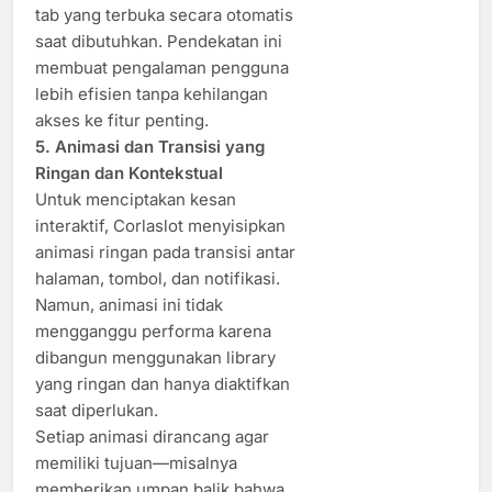
tab yang terbuka secara otomatis
saat dibutuhkan. Pendekatan ini
membuat pengalaman pengguna
lebih efisien tanpa kehilangan
akses ke fitur penting.
5. Animasi dan Transisi yang
Ringan dan Kontekstual
Untuk menciptakan kesan
interaktif, Corlaslot menyisipkan
animasi ringan pada transisi antar
halaman, tombol, dan notifikasi.
Namun, animasi ini tidak
mengganggu performa karena
dibangun menggunakan library
yang ringan dan hanya diaktifkan
saat diperlukan.
Setiap animasi dirancang agar
memiliki tujuan—misalnya
memberikan umpan balik bahwa