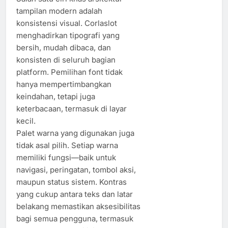
tampilan modern adalah
konsistensi visual. Corlaslot
menghadirkan tipografi yang
bersih, mudah dibaca, dan
konsisten di seluruh bagian
platform. Pemilihan font tidak
hanya mempertimbangkan
keindahan, tetapi juga
keterbacaan, termasuk di layar
kecil.
Palet warna yang digunakan juga
tidak asal pilih. Setiap warna
memiliki fungsi—baik untuk
navigasi, peringatan, tombol aksi,
maupun status sistem. Kontras
yang cukup antara teks dan latar
belakang memastikan aksesibilitas
bagi semua pengguna, termasuk