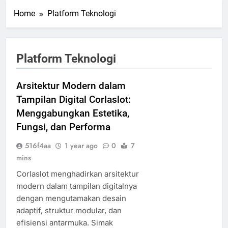
Home
Platform Teknologi
Platform Teknologi
Arsitektur Modern dalam
Tampilan Digital Corlaslot:
Menggabungkan Estetika,
Fungsi, dan Performa
516f4aa
1 year ago
0
7
mins
Corlaslot menghadirkan arsitektur
modern dalam tampilan digitalnya
dengan mengutamakan desain
adaptif, struktur modular, dan
efisiensi antarmuka. Simak