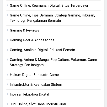
Game Online, Keamanan Digital, Situs Terpercaya
Game Online, Tips Bermain, Strategi Gaming, Hiburan,
Teknologi, Pengalaman Bermain
Gaming & Reviews
Gaming Gear & Accessories
Gaming, Analisis Digital, Edukasi Pemain
Gaming, Anime & Manga, Pop Culture, Pokémon, Game
Strategy, Fan Insights
Hukum Digital & Industri Game
Infrastruktur & Keandalan Sistem
Inovasi Teknologi Digital
Judi Online, Slot Dana, Industri Judi