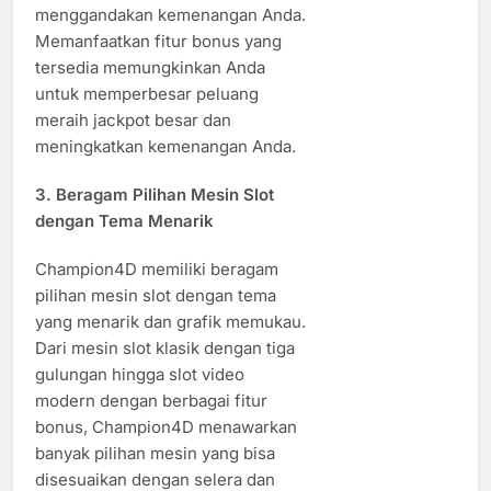
menggandakan kemenangan Anda.
Memanfaatkan fitur bonus yang
tersedia memungkinkan Anda
untuk memperbesar peluang
meraih jackpot besar dan
meningkatkan kemenangan Anda.
3.
Beragam Pilihan Mesin Slot
dengan Tema Menarik
Champion4D memiliki beragam
pilihan mesin slot dengan tema
yang menarik dan grafik memukau.
Dari mesin slot klasik dengan tiga
gulungan hingga slot video
modern dengan berbagai fitur
bonus, Champion4D menawarkan
banyak pilihan mesin yang bisa
disesuaikan dengan selera dan