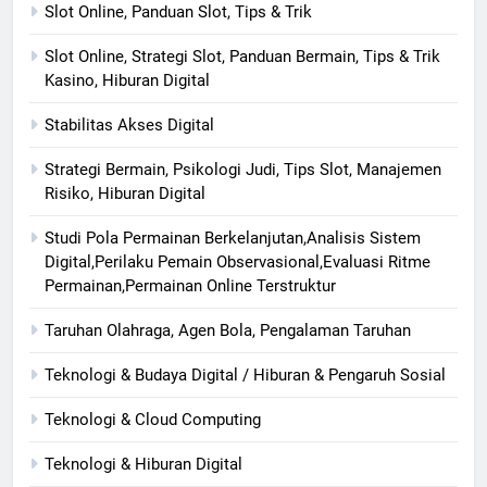
Slot Online, Panduan Slot, Tips & Trik
Slot Online, Strategi Slot, Panduan Bermain, Tips & Trik
Kasino, Hiburan Digital
Stabilitas Akses Digital
Strategi Bermain, Psikologi Judi, Tips Slot, Manajemen
Risiko, Hiburan Digital
Studi Pola Permainan Berkelanjutan,Analisis Sistem
Digital,Perilaku Pemain Observasional,Evaluasi Ritme
Permainan,Permainan Online Terstruktur
Taruhan Olahraga, Agen Bola, Pengalaman Taruhan
Teknologi & Budaya Digital / Hiburan & Pengaruh Sosial
Teknologi & Cloud Computing
Teknologi & Hiburan Digital