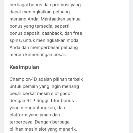
berbagai bonus dan promosi yang
dapat meningkatkan peluang
menang Anda. Manfaatkan semua
bonus yang tersedia, seperti
bonus deposit, cashback, dan free
spins, untuk meningkatkan modal
Anda dan memperbesar peluang
meraih kemenangan besar.
Kesimpulan
Champion4D adalah pilihan terbaik
untuk pemain yang ingin menang
besar berkat mesin slot gacor
dengan RTP tinggi, fitur bonus
yang menguntungkan, dan
platform yang aman dan
terpercaya. Dengan berbagai
pilihan mesin slot yang menarik,