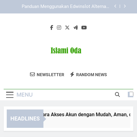
Skip
Cara Daftar Pokemon787 dengan Tampilan yang
to
Ramah Pengguna
content
Kaya787 Link Alternatif dan Peran Teknologi
dalam Kemudahan Akses
Lebah4D Login: Cara Akses Akun dengan Mudah,
Aman, dan Efisien
Panduan Menggunakan Edwinslot Alternatif
Lewat Laptop Secara Aman dan Praktis
Cara Daftar Pokemon787 dengan Tampilan yang
Ramah Pengguna
Islami Oda
Temukan Artikel Dan Konten Religi Di Islami
Kaya787 Link Alternatif dan Peran Teknologi
NEWSLETTER
RANDOM NEWS
dalam Kemudahan Akses
Oda.
MENU
bah4D Login: Cara Akses Akun dengan Mudah, Aman, dan Efis
HEADLINES
Months Ago