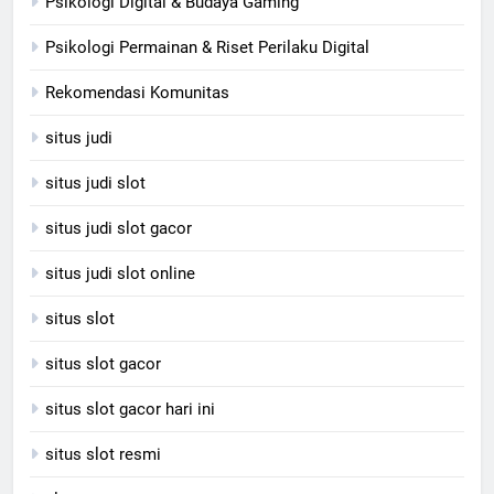
Psikologi Digital & Budaya Gaming
Psikologi Permainan & Riset Perilaku Digital
Rekomendasi Komunitas
situs judi
situs judi slot
situs judi slot gacor
situs judi slot online
situs slot
situs slot gacor
situs slot gacor hari ini
situs slot resmi