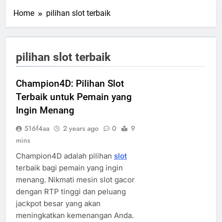
Home
pilihan slot terbaik
pilihan slot terbaik
Champion4D: Pilihan Slot
Terbaik untuk Pemain yang
Ingin Menang
516f4aa
2 years ago
0
9
mins
Champion4D adalah pilihan
slot
terbaik bagi pemain yang ingin
menang. Nikmati mesin slot gacor
dengan RTP tinggi dan peluang
jackpot besar yang akan
meningkatkan kemenangan Anda.