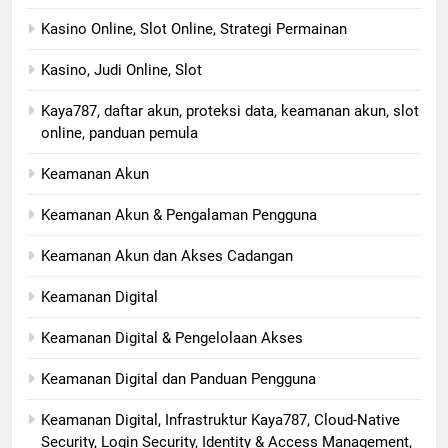
Kasino Online, Slot Online, Strategi Permainan
Kasino, Judi Online, Slot
Kaya787, daftar akun, proteksi data, keamanan akun, slot
online, panduan pemula
Keamanan Akun
Keamanan Akun & Pengalaman Pengguna
Keamanan Akun dan Akses Cadangan
Keamanan Digital
Keamanan Digital & Pengelolaan Akses
Keamanan Digital dan Panduan Pengguna
Keamanan Digital, Infrastruktur Kaya787, Cloud-Native
Security, Login Security, Identity & Access Management,