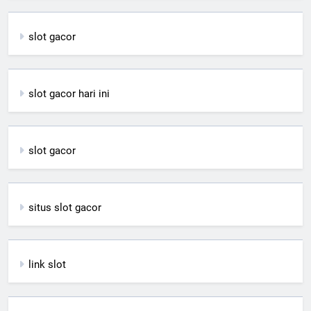
slot gacor
slot gacor hari ini
slot gacor
situs slot gacor
link slot