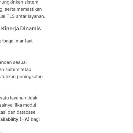
emungkinkan sistem
g, serta memastikan
al TLS antar layanan.
 Kinerja Dinamis
erbagai manfaat
penden sesuai
n sistem tetap
utuhkan peningkatan
satu layanan tidak
alnya, jika modul
kasi dan database
ailability (HA)
bagi