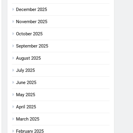
December 2025
November 2025
October 2025
September 2025
August 2025
July 2025
June 2025
May 2025
April 2025
March 2025
February 2025