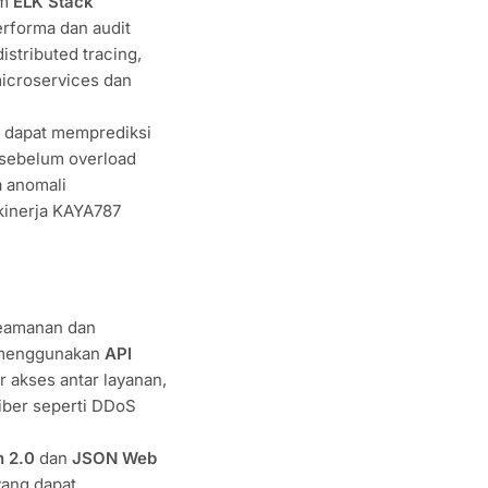
em
ELK Stack
erforma dan audit
stributed tracing,
microservices dan
ps dapat memprediksi
 sebelum overload
a anomali
 kinerja KAYA787
keamanan dan
7 menggunakan
API
 akses antar layanan,
iber seperti DDoS
 2.0
dan
JSON Web
yang dapat