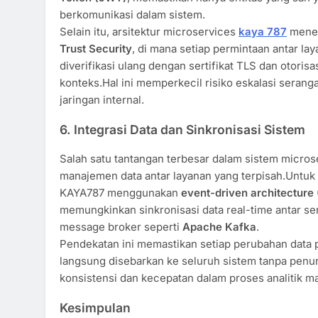
berkomunikasi dalam sistem.
Selain itu, arsitektur microservices
kaya 787
mener
Trust Security
, di mana setiap permintaan antar la
diverifikasi ulang dengan sertifikat TLS dan otorisa
konteks.Hal ini memperkecil risiko eskalasi seranga
jaringan internal.
6. Integrasi Data dan Sinkronisasi Sistem
Salah satu tantangan terbesar dalam sistem micros
manajemen data antar layanan yang terpisah.Untuk m
KAYA787 menggunakan
event-driven architecture
memungkinkan sinkronisasi data real-time antar 
message broker seperti
Apache Kafka
.
Pendekatan ini memastikan setiap perubahan data 
langsung disebarkan ke seluruh sistem tanpa pen
konsistensi dan kecepatan dalam proses analitik m
Kesimpulan