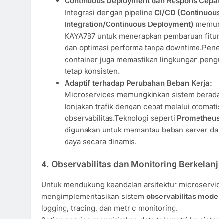
Continuous Deployment dan Respons Cepat
Integrasi dengan pipeline
CI/CD (Continuou
Integration/Continuous Deployment)
memung
KAYA787 untuk menerapkan pembaruan fitur
dan optimasi performa tanpa downtime.Pene
container juga memastikan lingkungan pengu
tetap konsisten.
Adaptif terhadap Perubahan Beban Kerja:
Microservices memungkinkan sistem berada
lonjakan trafik dengan cepat melalui otomati
observabilitas.Teknologi seperti
Prometheus
digunakan untuk memantau beban server d
daya secara dinamis.
4. Observabilitas dan Monitoring Berkelan
Untuk mendukung keandalan arsitektur microservi
mengimplementasikan sistem
observabilitas mode
logging, tracing, dan metric monitoring.