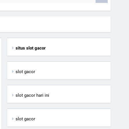
situs slot gacor
slot gacor
slot gacor hari ini
slot gacor