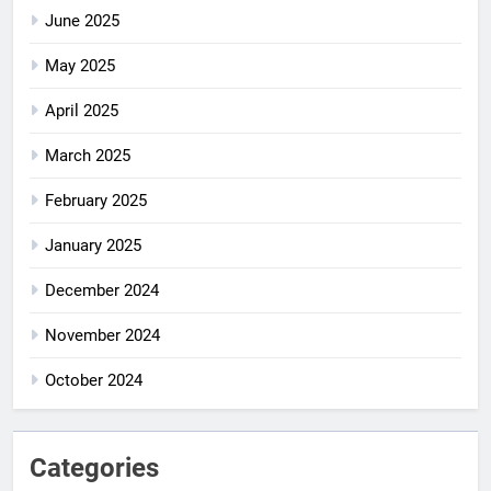
June 2025
May 2025
April 2025
March 2025
February 2025
January 2025
December 2024
November 2024
October 2024
Categories