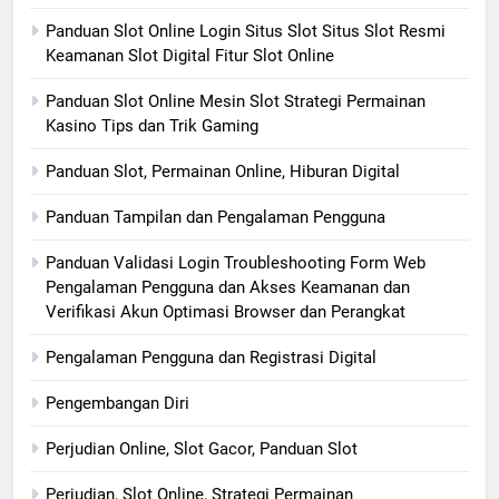
Panduan Slot Online Login Situs Slot Situs Slot Resmi
Keamanan Slot Digital Fitur Slot Online
Panduan Slot Online Mesin Slot Strategi Permainan
Kasino Tips dan Trik Gaming
Panduan Slot, Permainan Online, Hiburan Digital
Panduan Tampilan dan Pengalaman Pengguna
Panduan Validasi Login Troubleshooting Form Web
Pengalaman Pengguna dan Akses Keamanan dan
Verifikasi Akun Optimasi Browser dan Perangkat
Pengalaman Pengguna dan Registrasi Digital
Pengembangan Diri
Perjudian Online, Slot Gacor, Panduan Slot
Perjudian, Slot Online, Strategi Permainan