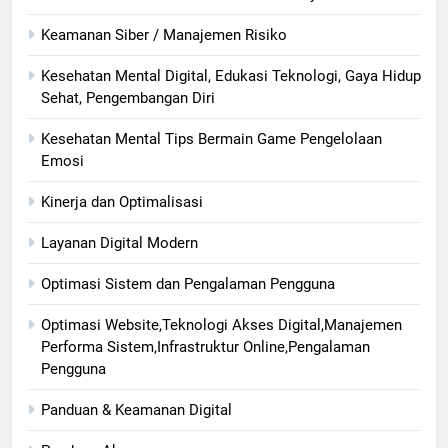
Keamanan Siber / Manajemen Risiko
Kesehatan Mental Digital, Edukasi Teknologi, Gaya Hidup
Sehat, Pengembangan Diri
Kesehatan Mental Tips Bermain Game Pengelolaan
Emosi
Kinerja dan Optimalisasi
Layanan Digital Modern
Optimasi Sistem dan Pengalaman Pengguna
Optimasi Website,Teknologi Akses Digital,Manajemen
Performa Sistem,Infrastruktur Online,Pengalaman
Pengguna
Panduan & Keamanan Digital