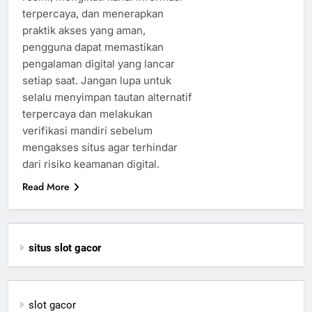
terpercaya, dan menerapkan
praktik akses yang aman,
pengguna dapat memastikan
pengalaman digital yang lancar
setiap saat. Jangan lupa untuk
selalu menyimpan tautan alternatif
terpercaya dan melakukan
verifikasi mandiri sebelum
mengakses situs agar terhindar
dari risiko keamanan digital.
Read More
situs slot gacor
slot gacor