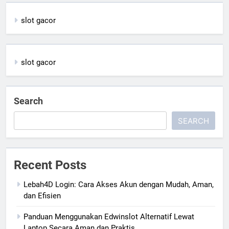
slot gacor
slot gacor
Search
SEARCH
Recent Posts
Lebah4D Login: Cara Akses Akun dengan Mudah, Aman,
dan Efisien
Panduan Menggunakan Edwinslot Alternatif Lewat
Laptop Secara Aman dan Praktis