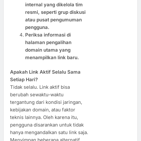
internal yang dikelola tim
resmi, seperti grup diskusi
atau pusat pengumuman
pengguna.
Periksa informasi di
halaman pengalihan
domain utama yang
menampilkan link baru.
Apakah Link Aktif Selalu Sama
Setiap Hari?
Tidak selalu. Link aktif bisa
berubah sewaktu-waktu
tergantung dari kondisi jaringan,
kebijakan domain, atau faktor
teknis lainnya. Oleh karena itu,
pengguna disarankan untuk tidak
hanya mengandalkan satu link saja.
Menyimpan beberapa alternatif