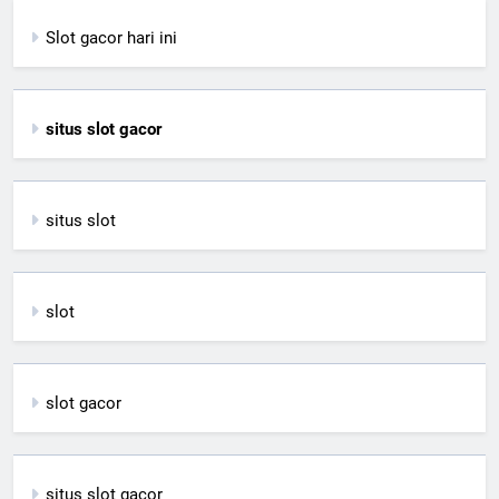
Slot gacor hari ini
situs slot gacor
situs slot
slot
slot gacor
situs slot gacor