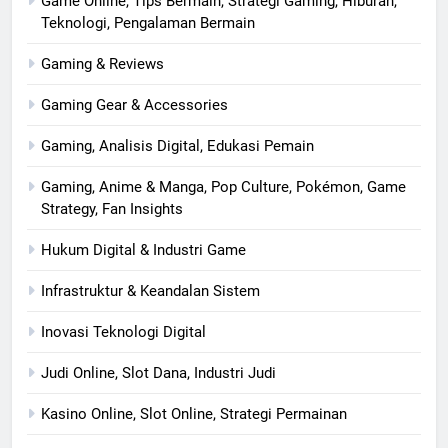
Game Online, Tips Bermain, Strategi Gaming, Hiburan,
Teknologi, Pengalaman Bermain
Gaming & Reviews
Gaming Gear & Accessories
Gaming, Analisis Digital, Edukasi Pemain
Gaming, Anime & Manga, Pop Culture, Pokémon, Game
Strategy, Fan Insights
Hukum Digital & Industri Game
Infrastruktur & Keandalan Sistem
Inovasi Teknologi Digital
Judi Online, Slot Dana, Industri Judi
Kasino Online, Slot Online, Strategi Permainan