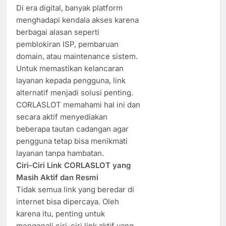
Di era digital, banyak platform
menghadapi kendala akses karena
berbagai alasan seperti
pemblokiran ISP, pembaruan
domain, atau maintenance sistem.
Untuk memastikan kelancaran
layanan kepada pengguna, link
alternatif menjadi solusi penting.
CORLASLOT memahami hal ini dan
secara aktif menyediakan
beberapa tautan cadangan agar
pengguna tetap bisa menikmati
layanan tanpa hambatan.
Ciri-Ciri Link CORLASLOT yang
Masih Aktif dan Resmi
Tidak semua link yang beredar di
internet bisa dipercaya. Oleh
karena itu, penting untuk
mengenali ciri-ciri link aktif yang