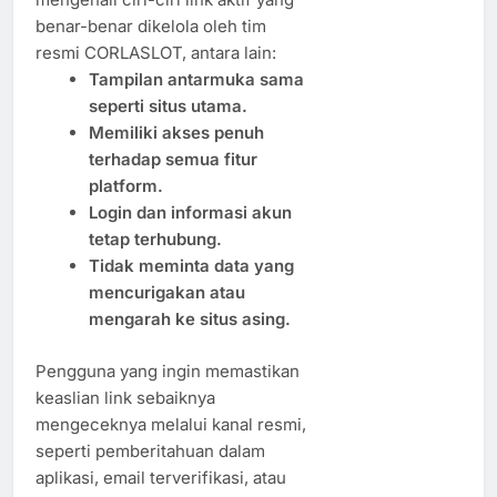
benar-benar dikelola oleh tim
resmi CORLASLOT, antara lain:
Tampilan antarmuka sama
seperti situs utama.
Memiliki akses penuh
terhadap semua fitur
platform.
Login dan informasi akun
tetap terhubung.
Tidak meminta data yang
mencurigakan atau
mengarah ke situs asing.
Pengguna yang ingin memastikan
keaslian link sebaiknya
mengeceknya melalui kanal resmi,
seperti pemberitahuan dalam
aplikasi, email terverifikasi, atau