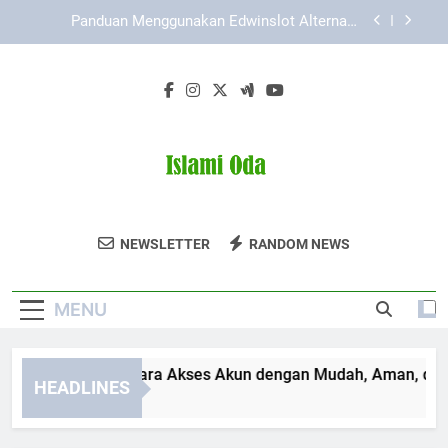
Skip
Cara Daftar Pokemon787 dengan Tampilan yang
to
Ramah Pengguna
content
Kaya787 Link Alternatif dan Peran Teknologi
dalam Kemudahan Akses
Lebah4D Login: Cara Akses Akun dengan Mudah,
Aman, dan Efisien
Panduan Menggunakan Edwinslot Alternatif
Lewat Laptop Secara Aman dan Praktis
Cara Daftar Pokemon787 dengan Tampilan yang
Ramah Pengguna
Islami Oda
Temukan Artikel Dan Konten Religi Di Islami
Kaya787 Link Alternatif dan Peran Teknologi
NEWSLETTER
RANDOM NEWS
dalam Kemudahan Akses
Oda.
MENU
bah4D Login: Cara Akses Akun dengan Mudah, Aman, dan Efi
HEADLINES
Months Ago