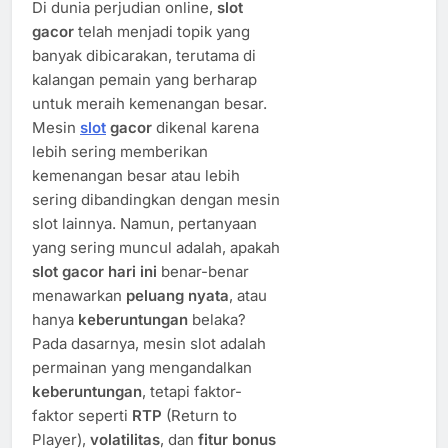
Di dunia perjudian online,
slot
gacor
telah menjadi topik yang
banyak dibicarakan, terutama di
kalangan pemain yang berharap
untuk meraih kemenangan besar.
Mesin
slot
gacor
dikenal karena
lebih sering memberikan
kemenangan besar atau lebih
sering dibandingkan dengan mesin
slot lainnya. Namun, pertanyaan
yang sering muncul adalah, apakah
slot gacor hari ini
benar-benar
menawarkan
peluang nyata
, atau
hanya
keberuntungan
belaka?
Pada dasarnya, mesin slot adalah
permainan yang mengandalkan
keberuntungan
, tetapi faktor-
faktor seperti
RTP
(Return to
Player),
volatilitas
, dan
fitur bonus