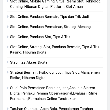
Slot Online, Mobile Gaming, Situs Resmi Slot, Teknologi
Gaming, Hiburan Digital, Platform Slot Aman
Slot Online, Panduan Bermain, Tips dan Trik Judi
Slot Online, Panduan Permainan, Strategi Menang
Slot Online, Panduan Slot, Tips & Trik
Slot Online, Strategi Slot, Panduan Bermain, Tips & Trik
Kasino, Hiburan Digital
Stabilitas Akses Digital
Strategi Bermain, Psikologi Judi, Tips Slot, Manajemen
Risiko, Hiburan Digital
Studi Pola Permainan Berkelanjutan,Analisis Sistem
Digital,Perilaku Pemain Observasional,Evaluasi Ritme
Permainan,Permainan Online Terstruktur
Taruhan Olahraga, Agen Bola, Pengalaman Taruhan