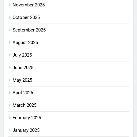
November 2025
October 2025
September 2025
August 2025
July 2025
June 2025
May 2025
April 2025
March 2025
February 2025
January 2025