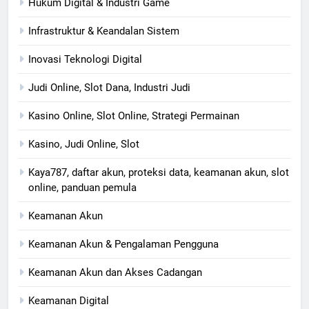
Hukum Digital & Industri Game
Infrastruktur & Keandalan Sistem
Inovasi Teknologi Digital
Judi Online, Slot Dana, Industri Judi
Kasino Online, Slot Online, Strategi Permainan
Kasino, Judi Online, Slot
Kaya787, daftar akun, proteksi data, keamanan akun, slot
online, panduan pemula
Keamanan Akun
Keamanan Akun & Pengalaman Pengguna
Keamanan Akun dan Akses Cadangan
Keamanan Digital