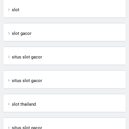
slot
slot gacor
situs slot gacor
situs slot gacor
slot thailand
situs slot gacor