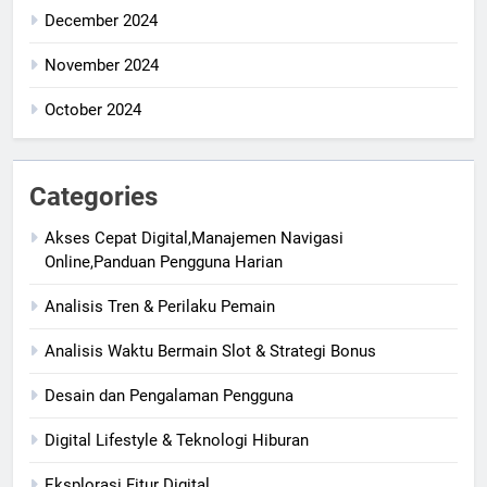
December 2024
November 2024
October 2024
Categories
Akses Cepat Digital,Manajemen Navigasi
Online,Panduan Pengguna Harian
Analisis Tren & Perilaku Pemain
Analisis Waktu Bermain Slot & Strategi Bonus
Desain dan Pengalaman Pengguna
Digital Lifestyle & Teknologi Hiburan
Eksplorasi Fitur Digital