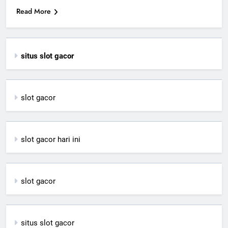
Read More
situs slot gacor
slot gacor
slot gacor hari ini
slot gacor
situs slot gacor