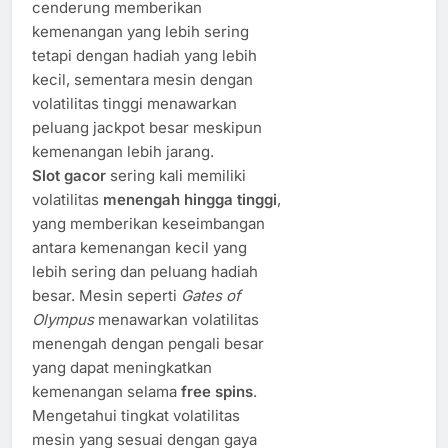
cenderung memberikan
kemenangan yang lebih sering
tetapi dengan hadiah yang lebih
kecil, sementara mesin dengan
volatilitas tinggi menawarkan
peluang jackpot besar meskipun
kemenangan lebih jarang.
Slot gacor
sering kali memiliki
volatilitas
menengah hingga tinggi
,
yang memberikan keseimbangan
antara kemenangan kecil yang
lebih sering dan peluang hadiah
besar. Mesin seperti
Gates of
Olympus
menawarkan volatilitas
menengah dengan pengali besar
yang dapat meningkatkan
kemenangan selama
free spins
.
Mengetahui tingkat volatilitas
mesin yang sesuai dengan gaya