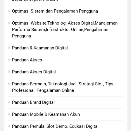
Optimasi Sistem dan Pengalaman Pengguna
Optimasi Website,Teknologi Akses Digital,Manajemen
Performa Sistem,Infrastruktur Online,Pengalaman
Pengguna
Panduan & Keamanan Digital
Panduan Akses
Panduan Akses Digital
Panduan Bermain, Teknologi Judi, Strategi Slot, Tips
Profesional, Pengalaman Online
Panduan Brand Digital
Panduan Mobile & Keamanan Akun
Panduan Pemula, Slot Demo, Edukasi Digital