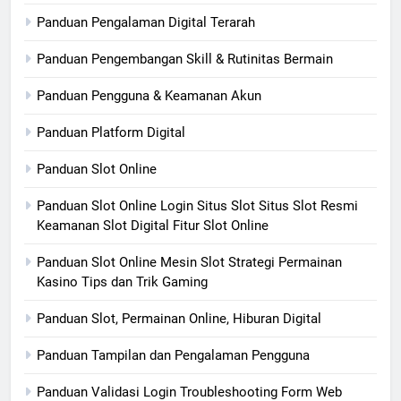
Panduan Pengalaman Digital Terarah
Panduan Pengembangan Skill & Rutinitas Bermain
Panduan Pengguna & Keamanan Akun
Panduan Platform Digital
Panduan Slot Online
Panduan Slot Online Login Situs Slot Situs Slot Resmi
Keamanan Slot Digital Fitur Slot Online
Panduan Slot Online Mesin Slot Strategi Permainan
Kasino Tips dan Trik Gaming
Panduan Slot, Permainan Online, Hiburan Digital
Panduan Tampilan dan Pengalaman Pengguna
Panduan Validasi Login Troubleshooting Form Web