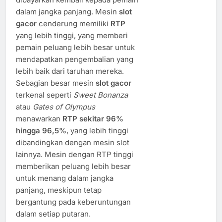
dalam jangka panjang. Mesin
slot
gacor
cenderung memiliki
RTP
yang lebih tinggi, yang memberi
pemain peluang lebih besar untuk
mendapatkan pengembalian yang
lebih baik dari taruhan mereka.
Sebagian besar mesin
slot gacor
terkenal seperti
Sweet Bonanza
atau
Gates of Olympus
menawarkan
RTP sekitar 96%
hingga 96,5%
, yang lebih tinggi
dibandingkan dengan mesin slot
lainnya. Mesin dengan RTP tinggi
memberikan peluang lebih besar
untuk menang dalam jangka
panjang, meskipun tetap
bergantung pada keberuntungan
dalam setiap putaran.