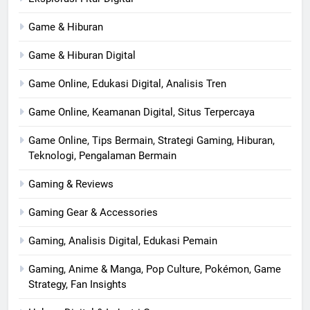
Game & Hiburan
Game & Hiburan Digital
Game Online, Edukasi Digital, Analisis Tren
Game Online, Keamanan Digital, Situs Terpercaya
Game Online, Tips Bermain, Strategi Gaming, Hiburan,
Teknologi, Pengalaman Bermain
Gaming & Reviews
Gaming Gear & Accessories
Gaming, Analisis Digital, Edukasi Pemain
Gaming, Anime & Manga, Pop Culture, Pokémon, Game
Strategy, Fan Insights