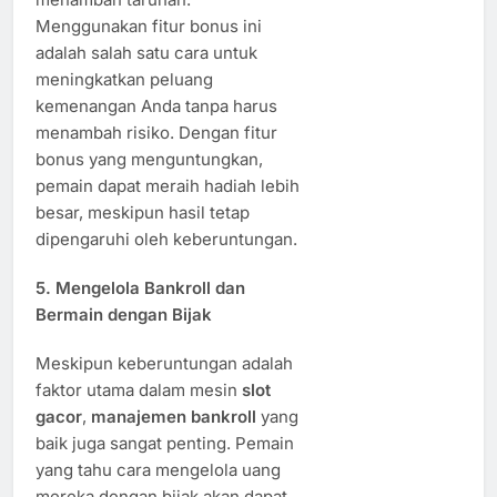
Menggunakan fitur bonus ini
adalah salah satu cara untuk
meningkatkan peluang
kemenangan Anda tanpa harus
menambah risiko. Dengan fitur
bonus yang menguntungkan,
pemain dapat meraih hadiah lebih
besar, meskipun hasil tetap
dipengaruhi oleh keberuntungan.
5.
Mengelola Bankroll dan
Bermain dengan Bijak
Meskipun keberuntungan adalah
faktor utama dalam mesin
slot
gacor
,
manajemen bankroll
yang
baik juga sangat penting. Pemain
yang tahu cara mengelola uang
mereka dengan bijak akan dapat