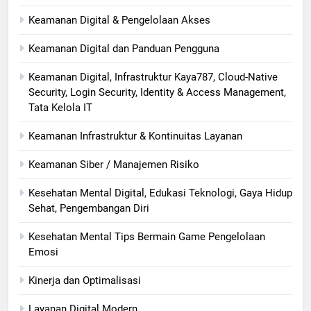
Keamanan Digital & Pengelolaan Akses
Keamanan Digital dan Panduan Pengguna
Keamanan Digital, Infrastruktur Kaya787, Cloud-Native
Security, Login Security, Identity & Access Management,
Tata Kelola IT
Keamanan Infrastruktur & Kontinuitas Layanan
Keamanan Siber / Manajemen Risiko
Kesehatan Mental Digital, Edukasi Teknologi, Gaya Hidup
Sehat, Pengembangan Diri
Kesehatan Mental Tips Bermain Game Pengelolaan
Emosi
Kinerja dan Optimalisasi
Layanan Digital Modern