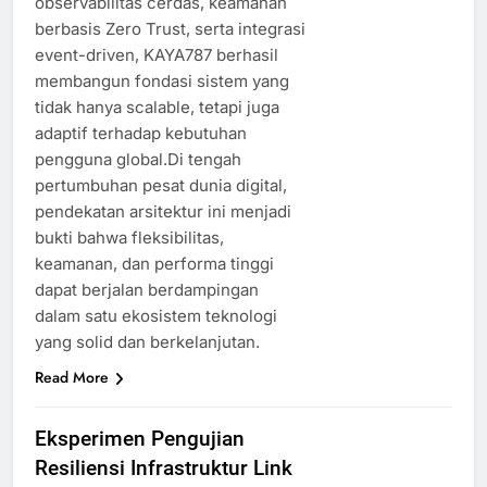
observabilitas cerdas, keamanan
berbasis Zero Trust, serta integrasi
event-driven, KAYA787 berhasil
membangun fondasi sistem yang
tidak hanya scalable, tetapi juga
adaptif terhadap kebutuhan
pengguna global.Di tengah
pertumbuhan pesat dunia digital,
pendekatan arsitektur ini menjadi
bukti bahwa fleksibilitas,
keamanan, dan performa tinggi
dapat berjalan berdampingan
dalam satu ekosistem teknologi
yang solid dan berkelanjutan.
Read More
Eksperimen Pengujian
Resiliensi Infrastruktur Link