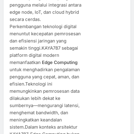
pengguna melalui integrasi antara
edge node, IoT, dan cloud hybrid
secara cerdas.
Perkembangan teknologi digital
menuntut kecepatan pemrosesan
dan efisiensi jaringan yang
semakin tinggi.KAYA787 sebagai
platform digital modern
memanfaatkan
Edge Computing
untuk menghadirkan pengalaman
pengguna yang cepat, aman, dan
efisien.Teknologi ini
memungkinkan pemrosesan data
dilakukan lebih dekat ke
sumbernya—mengurangi latensi,
menghemat bandwidth, dan
meningkatkan keandalan
sistem.Dalam konteks arsitektur