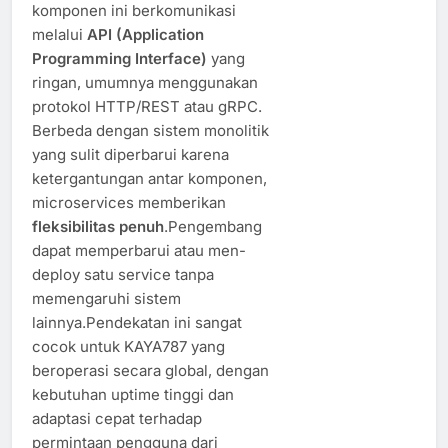
komponen ini berkomunikasi
melalui
API (Application
Programming Interface)
yang
ringan, umumnya menggunakan
protokol HTTP/REST atau gRPC.
Berbeda dengan sistem monolitik
yang sulit diperbarui karena
ketergantungan antar komponen,
microservices memberikan
fleksibilitas penuh
.Pengembang
dapat memperbarui atau men-
deploy satu service tanpa
memengaruhi sistem
lainnya.Pendekatan ini sangat
cocok untuk KAYA787 yang
beroperasi secara global, dengan
kebutuhan uptime tinggi dan
adaptasi cepat terhadap
permintaan pengguna dari