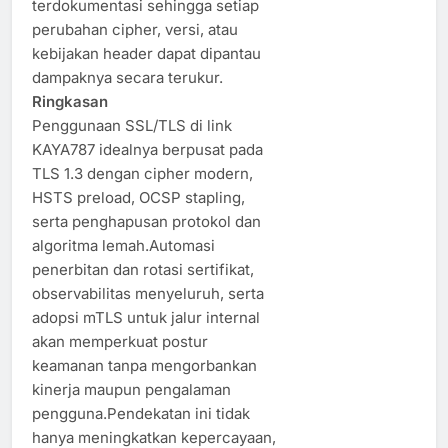
terdokumentasi sehingga setiap
perubahan cipher, versi, atau
kebijakan header dapat dipantau
dampaknya secara terukur.
Ringkasan
Penggunaan SSL/TLS di link
KAYA787 idealnya berpusat pada
TLS 1.3 dengan cipher modern,
HSTS preload, OCSP stapling,
serta penghapusan protokol dan
algoritma lemah.Automasi
penerbitan dan rotasi sertifikat,
observabilitas menyeluruh, serta
adopsi mTLS untuk jalur internal
akan memperkuat postur
keamanan tanpa mengorbankan
kinerja maupun pengalaman
pengguna.Pendekatan ini tidak
hanya meningkatkan kepercayaan,