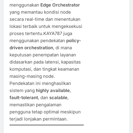
menggunakan
Edge Orchestrator
yang memantau kondisi node
secara real-time dan menentukan
lokasi terbaik untuk mengeksekusi
proses tertentu.KAYA787 juga
menggunakan pendekatan
policy-
driven orchestration
, di mana
keputusan penempatan layanan
didasarkan pada latensi, kapasitas
komputasi, dan tingkat keamanan
masing-masing node.
Pendekatan ini menghasilkan
sistem yang
highly available
,
fault-tolerant
, dan
scalable
,
memastikan pengalaman
pengguna tetap optimal meskipun
terjadi lonjakan permintaan.