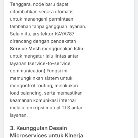
Tenggara, node baru dapat
ditambahkan secara otomatis
untuk menangani permintaan
tambahan tanpa gangguan layanan.
Selain itu, arsitektur KAYA787
dirancang dengan pendekatan
Service Mesh
menggunakan
Istio
untuk mengatur lalu lintas antar
layanan (service-to-service
communication).Fungsi ini
memungkinkan sistem untuk
mengontrol routing, melakukan
load balancing, serta memastikan
keamanan komunikasi internal
melalui enkripsi mutual TLS antar
layanan.
3. Keunggulan Desain
Microservices untuk Kinerja