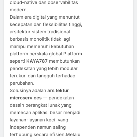
cloud-native dan observabilitas
modern.
Dalam era digital yang menuntut
kecepatan dan fleksibilitas tinggi,
arsitektur sistem tradisional
berbasis monolitik tidak lagi
mampu memenuhi kebutuhan
platform berskala global.Platform
seperti
KAYA787
membutuhkan
pendekatan yang lebih modular,
terukur, dan tangguh terhadap
perubahan.
Solusinya adalah
arsitektur
microservices
— pendekatan
desain perangkat lunak yang
memecah aplikasi besar menjadi
layanan-layanan kecil yang
independen namun saling
terhubung secara efisien.Melalui