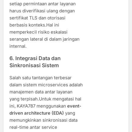
setiap permintaan antar layanan
harus diverifikasi ulang dengan
sertifikat TLS dan otorisasi
berbasis konteks.Hal ini
memperkecil risiko eskalasi
serangan lateral di dalam jaringan
internal.
6. Integrasi Data dan
Sinkronisasi Sistem
Salah satu tantangan terbesar
dalam sistem microservices adalah
manajemen data antar layanan
yang terpisah.Untuk mengatasi hal
ini, KAYA787 menggunakan
event-
driven architecture (EDA)
yang
memungkinkan sinkronisasi data
real-time antar service