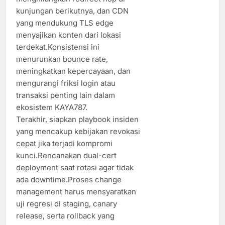
kunjungan berikutnya, dan CDN
yang mendukung TLS edge
menyajikan konten dari lokasi
terdekat.Konsistensi ini
menurunkan bounce rate,
meningkatkan kepercayaan, dan
mengurangi friksi login atau
transaksi penting lain dalam
ekosistem KAYA787.
Terakhir, siapkan playbook insiden
yang mencakup kebijakan revokasi
cepat jika terjadi kompromi
kunci.Rencanakan dual-cert
deployment saat rotasi agar tidak
ada downtime.Proses change
management harus mensyaratkan
uji regresi di staging, canary
release, serta rollback yang