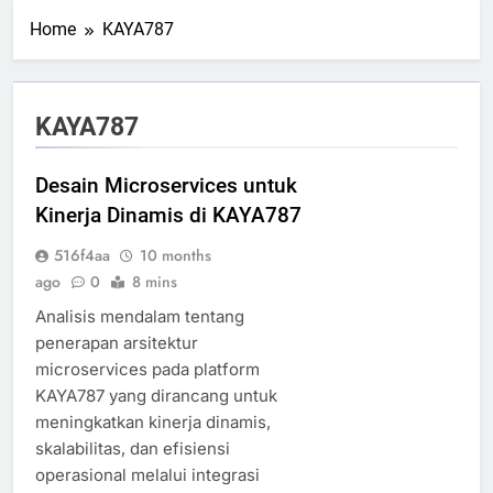
Home
KAYA787
KAYA787
Desain Microservices untuk
Kinerja Dinamis di KAYA787
516f4aa
10 months
ago
0
8 mins
Analisis mendalam tentang
penerapan arsitektur
microservices pada platform
KAYA787 yang dirancang untuk
meningkatkan kinerja dinamis,
skalabilitas, dan efisiensi
operasional melalui integrasi