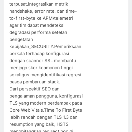
terpusat.Integrasikan metrik
handshake, error rate, dan time-
to-first-byte ke APM/telemetri
agar tim dapat mendeteksi
degradasi performa setelah
pengetatan
kebijakan_SECURITY.Pemeriksaan
berkala terhadap konfigurasi
dengan scanner SSL membantu
menjaga skor keamanan tinggi
sekaligus mengidentifikasi regresi
pasca pembaruan stack.
Dari perspektif SEO dan
pengalaman pengguna, konfigurasi
TLS yang modern berdampak pada
Core Web Vitals.Time To First Byte
lebih rendah dengan TLS 1.3 dan
resumption yang baik, HSTS
menghilangkan redirect hop di