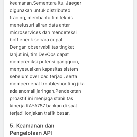
keamanan.Sementara itu,
Jaeger
digunakan untuk distributed
tracing, membantu tim teknis
menelusuri aliran data antar
microservices dan mendeteksi
bottleneck secara cepat.
Dengan observabilitas tingkat
lanjut ini, tim DevOps dapat
memprediksi potensi gangguan,
menyesuaikan kapasitas sistem
sebelum overload terjadi, serta
mempercepat troubleshooting jika
ada anomali jaringan.Pendekatan
proaktif ini menjaga stabilitas
kinerja KAYA787 bahkan di saat
terjadi lonjakan trafik besar.
5. Keamanan dan
Pengelolaan API