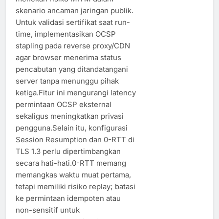
skenario ancaman jaringan publik.
Untuk validasi sertifikat saat run-
time, implementasikan OCSP
stapling pada reverse proxy/CDN
agar browser menerima status
pencabutan yang ditandatangani
server tanpa menunggu pihak
ketiga.Fitur ini mengurangi latency
permintaan OCSP eksternal
sekaligus meningkatkan privasi
pengguna.Selain itu, konfigurasi
Session Resumption dan 0-RTT di
TLS 1.3 perlu dipertimbangkan
secara hati-hati.0-RTT memang
memangkas waktu muat pertama,
tetapi memiliki risiko replay; batasi
ke permintaan idempoten atau
non-sensitif untuk