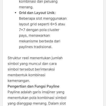
kombinasi dan peluang
menang.
Grid dan Layout Unik:
Beberapa slot menggunakan
layout grid seperti 6×5 atau
7×7 dengan pola cluster
pays, menawarkan
mekanisme berbeda dari
paylines tradisional.
Struktur reel menentukan jumlah
simbol yang muncul dan cara
simbol tersebut berinteraksi
membentuk kombinasi
kemenangan.
Pengertian dan Fungsi Payline
Payline adalah garis imajiner yang
menentukan pola kombinasi simbol
yang dianggap menang. Dalam slot