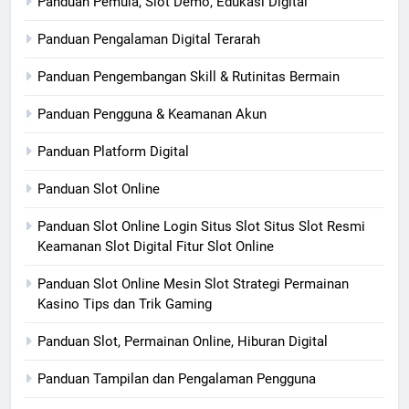
Panduan Pemula, Slot Demo, Edukasi Digital
Panduan Pengalaman Digital Terarah
Panduan Pengembangan Skill & Rutinitas Bermain
Panduan Pengguna & Keamanan Akun
Panduan Platform Digital
Panduan Slot Online
Panduan Slot Online Login Situs Slot Situs Slot Resmi
Keamanan Slot Digital Fitur Slot Online
Panduan Slot Online Mesin Slot Strategi Permainan
Kasino Tips dan Trik Gaming
Panduan Slot, Permainan Online, Hiburan Digital
Panduan Tampilan dan Pengalaman Pengguna