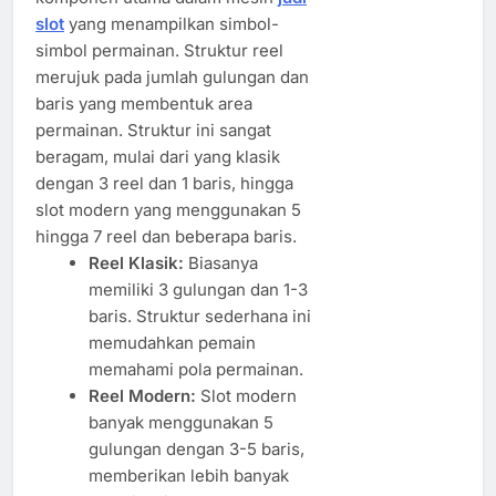
slot
yang menampilkan simbol-
simbol permainan. Struktur reel
merujuk pada jumlah gulungan dan
baris yang membentuk area
permainan. Struktur ini sangat
beragam, mulai dari yang klasik
dengan 3 reel dan 1 baris, hingga
slot modern yang menggunakan 5
hingga 7 reel dan beberapa baris.
Reel Klasik:
Biasanya
memiliki 3 gulungan dan 1-3
baris. Struktur sederhana ini
memudahkan pemain
memahami pola permainan.
Reel Modern:
Slot modern
banyak menggunakan 5
gulungan dengan 3-5 baris,
memberikan lebih banyak