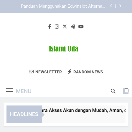
Skip
Cara Daftar Pokemon787 dengan Tampilan yang
to
Ramah Pengguna
content
Kaya787 Link Alternatif dan Peran Teknologi
dalam Kemudahan Akses
Lebah4D Login: Cara Akses Akun dengan Mudah,
Aman, dan Efisien
Panduan Menggunakan Edwinslot Alternatif
Lewat Laptop Secara Aman dan Praktis
Cara Daftar Pokemon787 dengan Tampilan yang
Ramah Pengguna
Islami Oda
Temukan Artikel Dan Konten Religi Di Islami
Kaya787 Link Alternatif dan Peran Teknologi
NEWSLETTER
RANDOM NEWS
dalam Kemudahan Akses
Oda.
MENU
bah4D Login: Cara Akses Akun dengan Mudah, Aman, dan Efi
HEADLINES
Months Ago