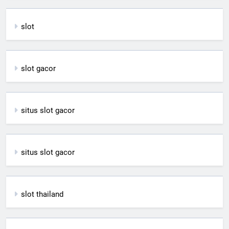
slot
slot gacor
situs slot gacor
situs slot gacor
slot thailand