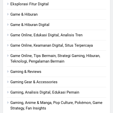
Eksplorasi Fitur Digital
Game & Hiburan
Game & Hiburan Digital
Game Online, Edukasi Digital, Analisis Tren
Game Online, Keamanan Digital, Situs Terpercaya
Game Online, Tips Bermain, Strategi Gaming, Hiburan,
Teknologi, Pengalaman Bermain
Gaming & Reviews
Gaming Gear & Accessories
Gaming, Analisis Digital, Edukasi Pemain
Gaming, Anime & Manga, Pop Culture, Pokémon, Game
Strategy, Fan Insights