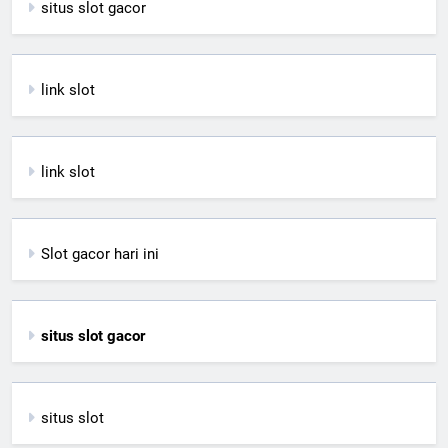
situs slot gacor
link slot
link slot
Slot gacor hari ini
situs slot gacor
situs slot