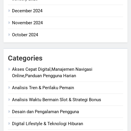
December 2024
November 2024
October 2024
Categories
Akses Cepat Digital,Manajemen Navigasi
Online,Panduan Pengguna Harian
Analisis Tren & Perilaku Pemain
Analisis Waktu Bermain Slot & Strategi Bonus
Desain dan Pengalaman Pengguna
Digital Lifestyle & Teknologi Hiburan