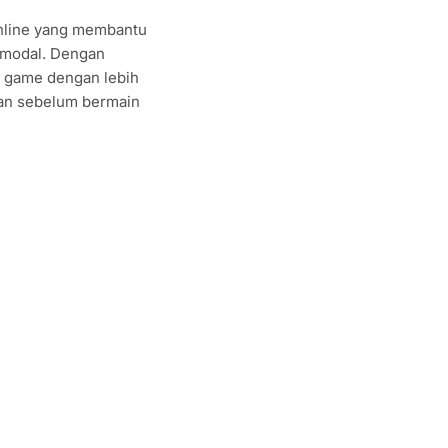
online yang membantu
n modal. Dengan
 game dengan lebih
an sebelum bermain