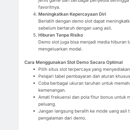
jenis game dari berbagai penyedia sehingga
favoritnya.
Meningkatkan Kepercayaan Diri
Berlatih dengan demo slot dapat meningkatka
sebelum bertaruh dengan uang asli.
Hiburan Tanpa Risiko
Demo slot juga bisa menjadi media hiburan 
mengeluarkan modal.
Cara Menggunakan Slot Demo Secara Optimal
Pilih situs slot terpercaya yang menyediak
Pelajari tabel pembayaran dan aturan khusus
Coba berbagai ukuran taruhan untuk mema
kemenangan.
Amati frekuensi dan pola fitur bonus untuk
peluang.
Jangan langsung beralih ke mode uang asli 
pengalaman dari demo.