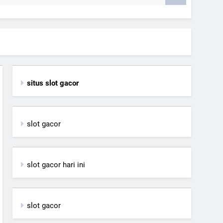
situs slot gacor
slot gacor
slot gacor hari ini
slot gacor