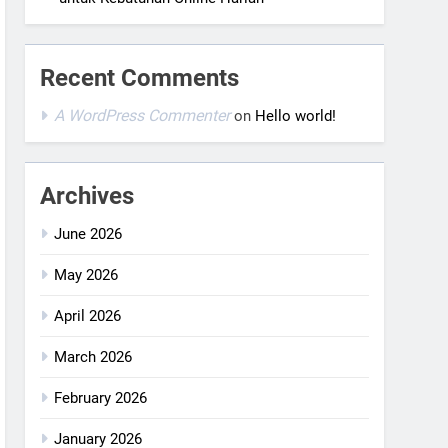
Recent Comments
A WordPress Commenter
on
Hello world!
Archives
June 2026
May 2026
April 2026
March 2026
February 2026
January 2026