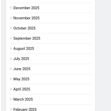
December 2025
November 2025
October 2025
September 2025
August 2025
July 2025
June 2025
May 2025
April 2025
March 2025
February 2025