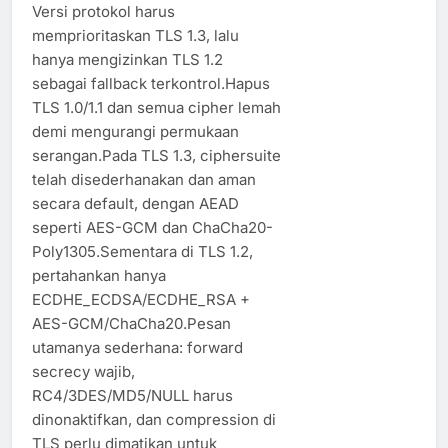
Versi protokol harus
memprioritaskan TLS 1.3, lalu
hanya mengizinkan TLS 1.2
sebagai fallback terkontrol.Hapus
TLS 1.0/1.1 dan semua cipher lemah
demi mengurangi permukaan
serangan.Pada TLS 1.3, ciphersuite
telah disederhanakan dan aman
secara default, dengan AEAD
seperti AES-GCM dan ChaCha20-
Poly1305.Sementara di TLS 1.2,
pertahankan hanya
ECDHE_ECDSA/ECDHE_RSA +
AES-GCM/ChaCha20.Pesan
utamanya sederhana: forward
secrecy wajib,
RC4/3DES/MD5/NULL harus
dinonaktifkan, dan compression di
TLS perlu dimatikan untuk