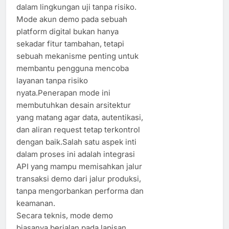
dalam lingkungan uji tanpa risiko.
Mode akun demo pada sebuah
platform digital bukan hanya
sekadar fitur tambahan, tetapi
sebuah mekanisme penting untuk
membantu pengguna mencoba
layanan tanpa risiko
nyata.Penerapan mode ini
membutuhkan desain arsitektur
yang matang agar data, autentikasi,
dan aliran request tetap terkontrol
dengan baik.Salah satu aspek inti
dalam proses ini adalah integrasi
API yang mampu memisahkan jalur
transaksi demo dari jalur produksi,
tanpa mengorbankan performa dan
keamanan.
Secara teknis, mode demo
biasanya berjalan pada lapisan