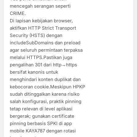
mencegah serangan seperti
CRIME.
Di lapisan kebijakan browser,
aktifkan HTTP Strict Transport
Security (HSTS) dengan
includeSubDomains dan preload
agar seluruh permintaan terpaksa
melalui HTTPS.Pastikan juga
pengalihan 301 dari http→https
bersifat kanonis untuk
menghindari konten duplikat dan
kebocoran cookie.Meskipun HPKP
sudah ditinggalkan karena risiko
salah konfigurasi, praktik pinning
tetap relevan di level aplikasi
bergerak; gunakan certificate
pinning berbasis SPKI di app
mobile KAYA787 dengan rotasi