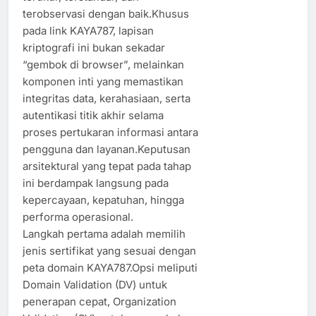
terobservasi dengan baik.Khusus
pada link KAYA787, lapisan
kriptografi ini bukan sekadar
“gembok di browser”, melainkan
komponen inti yang memastikan
integritas data, kerahasiaan, serta
autentikasi titik akhir selama
proses pertukaran informasi antara
pengguna dan layanan.Keputusan
arsitektural yang tepat pada tahap
ini berdampak langsung pada
kepercayaan, kepatuhan, hingga
performa operasional.
Langkah pertama adalah memilih
jenis sertifikat yang sesuai dengan
peta domain KAYA787.Opsi meliputi
Domain Validation (DV) untuk
penerapan cepat, Organization