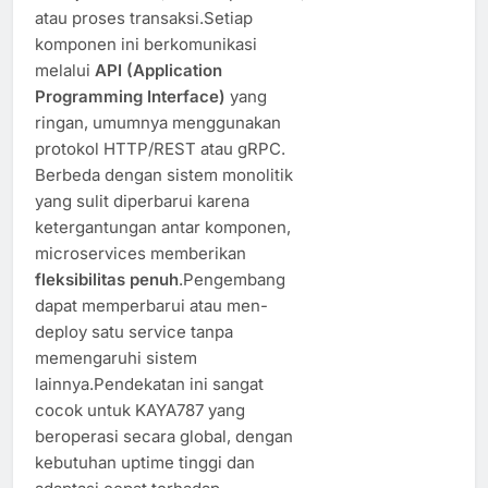
atau proses transaksi.Setiap
komponen ini berkomunikasi
melalui
API (Application
Programming Interface)
yang
ringan, umumnya menggunakan
protokol HTTP/REST atau gRPC.
Berbeda dengan sistem monolitik
yang sulit diperbarui karena
ketergantungan antar komponen,
microservices memberikan
fleksibilitas penuh
.Pengembang
dapat memperbarui atau men-
deploy satu service tanpa
memengaruhi sistem
lainnya.Pendekatan ini sangat
cocok untuk KAYA787 yang
beroperasi secara global, dengan
kebutuhan uptime tinggi dan