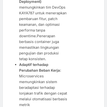
Deployment)
memungkinkan tim DevOps
KAYA787 untuk menerapkan
pembaruan fitur, patch
keamanan, dan optimasi
performa tanpa
downtime.Penerapan
berbasis container juga
memastikan lingkungan
pengujian dan produksi
tetap konsisten.
Adaptif terhadap
Perubahan Beban Kerja:
Microservices
memungkinkan sistem
beradaptasi terhadap
lonjakan trafik dengan cepat
melalui otomatisasi berbasis
metrik