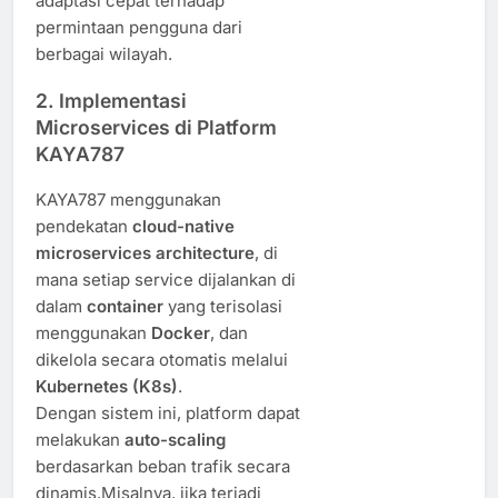
adaptasi cepat terhadap
permintaan pengguna dari
berbagai wilayah.
2. Implementasi
Microservices di Platform
KAYA787
KAYA787 menggunakan
pendekatan
cloud-native
microservices architecture
, di
mana setiap service dijalankan di
dalam
container
yang terisolasi
menggunakan
Docker
, dan
dikelola secara otomatis melalui
Kubernetes (K8s)
.
Dengan sistem ini, platform dapat
melakukan
auto-scaling
berdasarkan beban trafik secara
dinamis.Misalnya, jika terjadi