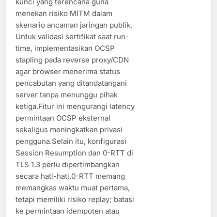
kunci yang terencana guna
menekan risiko MITM dalam
skenario ancaman jaringan publik.
Untuk validasi sertifikat saat run-
time, implementasikan OCSP
stapling pada reverse proxy/CDN
agar browser menerima status
pencabutan yang ditandatangani
server tanpa menunggu pihak
ketiga.Fitur ini mengurangi latency
permintaan OCSP eksternal
sekaligus meningkatkan privasi
pengguna.Selain itu, konfigurasi
Session Resumption dan 0-RTT di
TLS 1.3 perlu dipertimbangkan
secara hati-hati.0-RTT memang
memangkas waktu muat pertama,
tetapi memiliki risiko replay; batasi
ke permintaan idempoten atau