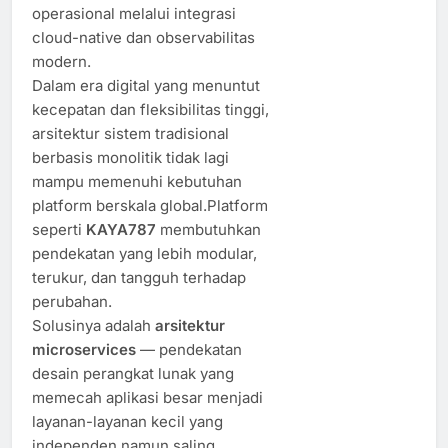
operasional melalui integrasi
cloud-native dan observabilitas
modern.
Dalam era digital yang menuntut
kecepatan dan fleksibilitas tinggi,
arsitektur sistem tradisional
berbasis monolitik tidak lagi
mampu memenuhi kebutuhan
platform berskala global.Platform
seperti
KAYA787
membutuhkan
pendekatan yang lebih modular,
terukur, dan tangguh terhadap
perubahan.
Solusinya adalah
arsitektur
microservices
— pendekatan
desain perangkat lunak yang
memecah aplikasi besar menjadi
layanan-layanan kecil yang
independen namun saling