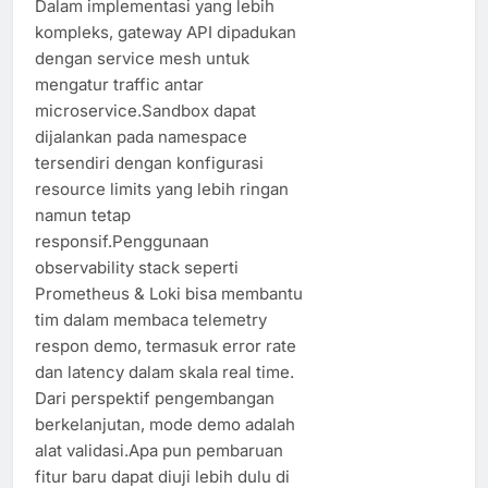
Dalam implementasi yang lebih
kompleks, gateway API dipadukan
dengan service mesh untuk
mengatur traffic antar
microservice.Sandbox dapat
dijalankan pada namespace
tersendiri dengan konfigurasi
resource limits yang lebih ringan
namun tetap
responsif.Penggunaan
observability stack seperti
Prometheus & Loki bisa membantu
tim dalam membaca telemetry
respon demo, termasuk error rate
dan latency dalam skala real time.
Dari perspektif pengembangan
berkelanjutan, mode demo adalah
alat validasi.Apa pun pembaruan
fitur baru dapat diuji lebih dulu di