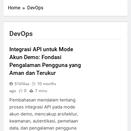
Home
DevOps
DevOps
Integrasi API untuk Mode
Akun Demo: Fondasi
Pengalaman Pengguna yang
Aman dan Terukur
516f4aa
10 months
ago
0
7 mins
Pembahasan mendalam tentang
proses integrasi API pada mode
akun demo, mencakup arsitektur,
keamanan, autentikasi, pemetaan
data, dan pengalaman pengguna