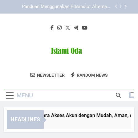
Skip
Cara Daftar Pokemon787 dengan Tampilan yang
to
Ramah Pengguna
content
Kaya787 Link Alternatif dan Peran Teknologi
dalam Kemudahan Akses
Lebah4D Login: Cara Akses Akun dengan Mudah,
Aman, dan Efisien
Panduan Menggunakan Edwinslot Alternatif
Lewat Laptop Secara Aman dan Praktis
Cara Daftar Pokemon787 dengan Tampilan yang
Ramah Pengguna
Islami Oda
Temukan Artikel Dan Konten Religi Di Islami
Kaya787 Link Alternatif dan Peran Teknologi
NEWSLETTER
RANDOM NEWS
dalam Kemudahan Akses
Oda.
MENU
bah4D Login: Cara Akses Akun dengan Mudah, Aman, dan Efis
HEADLINES
Months Ago