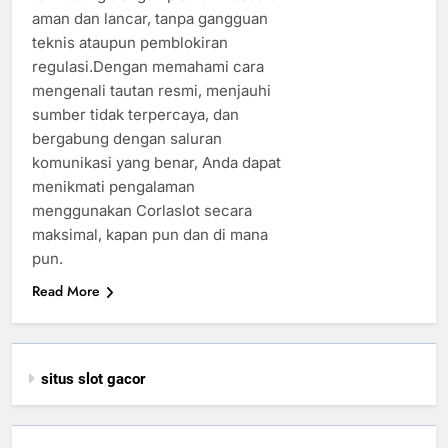
aman dan lancar, tanpa gangguan
teknis ataupun pemblokiran
regulasi.Dengan memahami cara
mengenali tautan resmi, menjauhi
sumber tidak terpercaya, dan
bergabung dengan saluran
komunikasi yang benar, Anda dapat
menikmati pengalaman
menggunakan Corlaslot secara
maksimal, kapan pun dan di mana
pun.
Read More
situs slot gacor