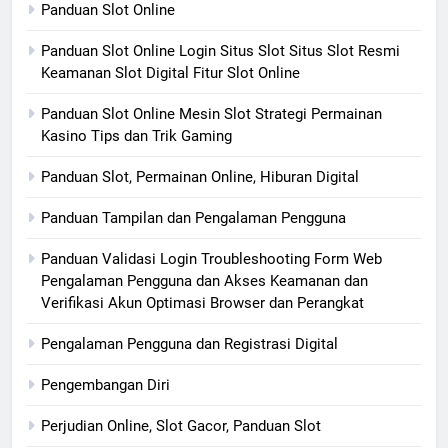
Panduan Slot Online
Panduan Slot Online Login Situs Slot Situs Slot Resmi
Keamanan Slot Digital Fitur Slot Online
Panduan Slot Online Mesin Slot Strategi Permainan
Kasino Tips dan Trik Gaming
Panduan Slot, Permainan Online, Hiburan Digital
Panduan Tampilan dan Pengalaman Pengguna
Panduan Validasi Login Troubleshooting Form Web
Pengalaman Pengguna dan Akses Keamanan dan
Verifikasi Akun Optimasi Browser dan Perangkat
Pengalaman Pengguna dan Registrasi Digital
Pengembangan Diri
Perjudian Online, Slot Gacor, Panduan Slot