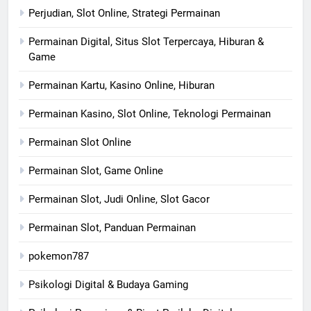
Perjudian, Slot Online, Strategi Permainan
Permainan Digital, Situs Slot Terpercaya, Hiburan &
Game
Permainan Kartu, Kasino Online, Hiburan
Permainan Kasino, Slot Online, Teknologi Permainan
Permainan Slot Online
Permainan Slot, Game Online
Permainan Slot, Judi Online, Slot Gacor
Permainan Slot, Panduan Permainan
pokemon787
Psikologi Digital & Budaya Gaming