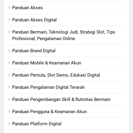
Panduan Akses
Panduan Akses Digital
Panduan Bermain, Teknologi Judi, Strategi Slot, Tips
Profesional, Pengalaman Online
Panduan Brand Digital
Panduan Mobile & Keamanan Akun
Panduan Pemula, Slot Demo, Edukasi Digital
Panduan Pengalaman Digital Terarah
Panduan Pengembangan Skill & Rutinitas Bermain
Panduan Pengguna & Keamanan Akun
Panduan Platform Digital