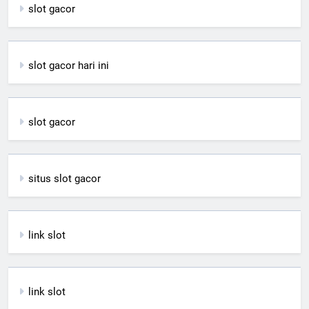
slot gacor
slot gacor hari ini
slot gacor
situs slot gacor
link slot
link slot