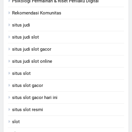
Psikologi Permainan & Riset Perilaku Digital
Rekomendasi Komunitas
situs judi
situs judi slot
situs judi slot gacor
situs judi slot online
situs slot
situs slot gacor
situs slot gacor hari ini
situs slot resmi
slot