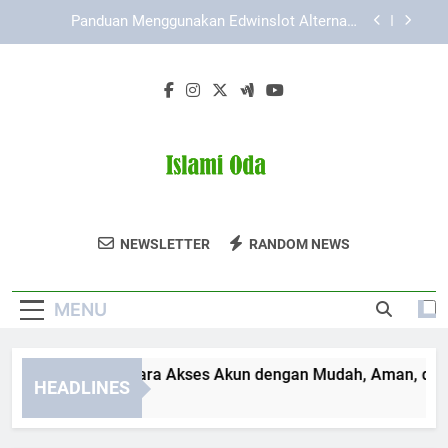
Skip
Cara Daftar Pokemon787 dengan Tampilan yang
to
Ramah Pengguna
content
Kaya787 Link Alternatif dan Peran Teknologi
dalam Kemudahan Akses
Lebah4D Login: Cara Akses Akun dengan Mudah,
Aman, dan Efisien
Panduan Menggunakan Edwinslot Alternatif
Lewat Laptop Secara Aman dan Praktis
Cara Daftar Pokemon787 dengan Tampilan yang
Ramah Pengguna
Islami Oda
Temukan Artikel Dan Konten Religi Di Islami
Kaya787 Link Alternatif dan Peran Teknologi
NEWSLETTER
RANDOM NEWS
dalam Kemudahan Akses
Oda.
MENU
bah4D Login: Cara Akses Akun dengan Mudah, Aman, dan Efi
HEADLINES
Months Ago