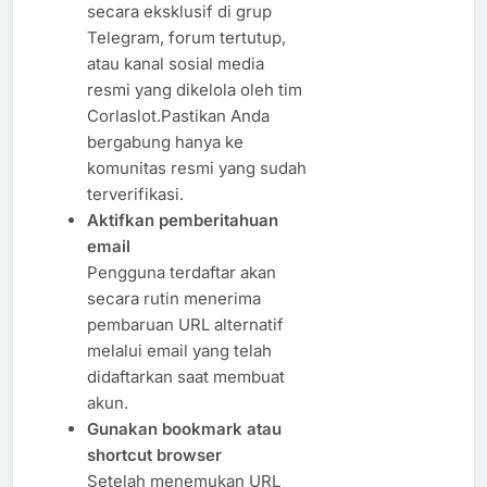
secara eksklusif di grup
Telegram, forum tertutup,
atau kanal sosial media
resmi yang dikelola oleh tim
Corlaslot.Pastikan Anda
bergabung hanya ke
komunitas resmi yang sudah
terverifikasi.
Aktifkan pemberitahuan
email
Pengguna terdaftar akan
secara rutin menerima
pembaruan URL alternatif
melalui email yang telah
didaftarkan saat membuat
akun.
Gunakan bookmark atau
shortcut browser
Setelah menemukan URL