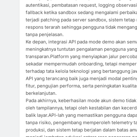
autentikasi, pembatasan request, logging observas
fallback ketika sandbox sedang mengalami perbaika
terjadi patching pada server sandbox, sistem teta
respons terarah sehingga pengguna tidak mengang
tanpa penjelasan.
Ke depan, integrasi API pada mode demo akan sema
meningkatnya tuntutan pengalaman pengguna yan
transparan.Platform yang menyiapkan jalur percoba
sekadar mempermudah onboarding, tetapi memper
terhadap tata kelola teknologi yang bertanggung j
API yang terancang baik juga menjadi modal penting
fitur, pengujian performa, serta peningkatan kualit
berkelanjutan.
Pada akhirnya, keberhasilan mode akun demo tidak
oleh tampilannya, tetapi oleh kestabilan dan kecerd
balik layar.API-lah yang memastikan pengguna da
tanpa risiko, pengembang memperoleh telemetry 
produksi, dan sistem tetap berjalan dalam batas 