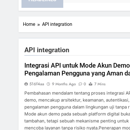
Home
API integration
API integration
Integrasi API untuk Mode Akun Demo
Pengalaman Pengguna yang Aman da
516f4aa
9 Months Ago
0
7 Mins
Pembahasan mendalam tentang proses integrasi A
demo, mencakup arsitektur, keamanan, autentikasi,
pengalaman pengguna dalam lingkungan uji tanpa ri
Mode akun demo pada sebuah platform digital buka
tambahan, tetapi sebuah mekanisme penting untu
mencoba layanan tanpa risiko nyata.Penerapan mo