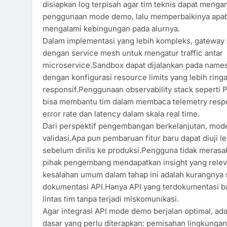
disiapkan log terpisah agar tim teknis dapat mengan
penggunaan mode demo, lalu memperbaikinya apab
mengalami kebingungan pada alurnya.
Dalam implementasi yang lebih kompleks, gateway
dengan service mesh untuk mengatur traffic antar
microservice.Sandbox dapat dijalankan pada names
dengan konfigurasi resource limits yang lebih rin
responsif.Penggunaan observability stack seperti 
bisa membantu tim dalam membaca telemetry resp
error rate dan latency dalam skala real time.
Dari perspektif pengembangan berkelanjutan, mode
validasi.Apa pun pembaruan fitur baru dapat diuji l
sebelum dirilis ke produksi.Pengguna tidak merasa
pihak pengembang mendapatkan insight yang relev
kesalahan umum dalam tahap ini adalah kurangnya 
dokumentasi API.Hanya API yang terdokumentasi ba
lintas tim tanpa terjadi miskomunikasi.
Agar integrasi API mode demo berjalan optimal, ad
dasar yang perlu diterapkan: pemisahan lingkungan