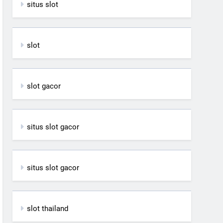
situs slot
slot
slot gacor
situs slot gacor
situs slot gacor
slot thailand