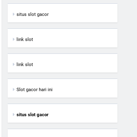
situs slot gacor
link slot
link slot
Slot gacor hari ini
situs slot gacor