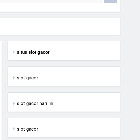
situs slot gacor
slot gacor
slot gacor hari ini
slot gacor