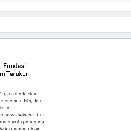
: Fondasi
n Terukur
PI pada mode akun
 pemetaan data, dan
siko.
n hanya sekadar fitur
k membantu pengguna
de ini membutuhkan