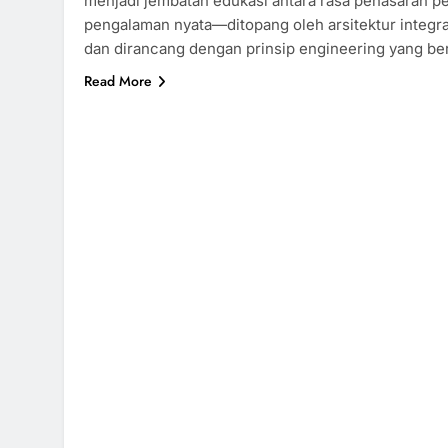
menjadi jembatan edukasi antara rasa penasaran 
pengalaman nyata—ditopang oleh arsitektur integra
dan dirancang dengan prinsip engineering yang be
Read More