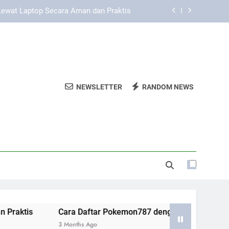
Lewat Laptop Secara Aman dan Praktis
engan Tampilan yang Ramah Pengguna
eran Teknologi dalam Kemudahan Akses
Akun dengan Mudah, Aman, dan Efisien
NEWSLETTER
RANDOM NEWS
Lewat Laptop Secara Aman dan Praktis
engan Tampilan yang Ramah Pengguna
eran Teknologi dalam Kemudahan Akses
Cara Daftar Pokemon787 dengan Tampilan yang Ramah 
3 Months Ago