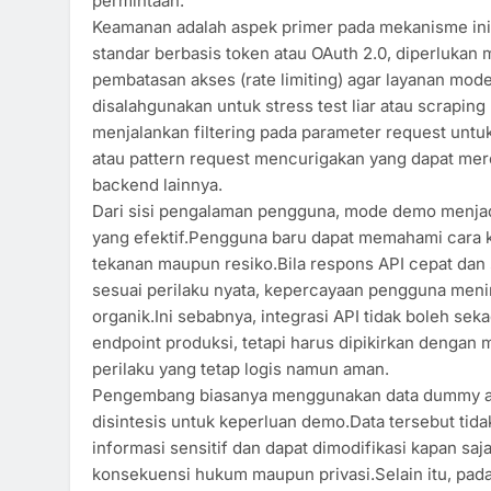
permintaan.
Keamanan adalah aspek primer pada mekanisme ini.
standar berbasis token atau OAuth 2.0, diperlukan
pembatasan akses (rate limiting) agar layanan mod
disalahgunakan untuk stress test liar atau scraping
menjalankan filtering pada parameter request untu
atau pattern request mencurigakan yang dapat me
backend lainnya.
Dari sisi pengalaman pengguna, mode demo menja
yang efektif.Pengguna baru dapat memahami cara ke
tekanan maupun resiko.Bila respons API cepat dan 
sesuai perilaku nyata, kepercayaan pengguna meni
organik.Ini sebabnya, integrasi API tidak boleh sek
endpoint produksi, tetapi harus dipikirkan dengan 
perilaku yang tetap logis namun aman.
Pengembang biasanya menggunakan data dummy at
disintesis untuk keperluan demo.Data tersebut ti
informasi sensitif dan dapat dimodifikasi kapan sa
konsekuensi hukum maupun privasi.Selain itu, pada