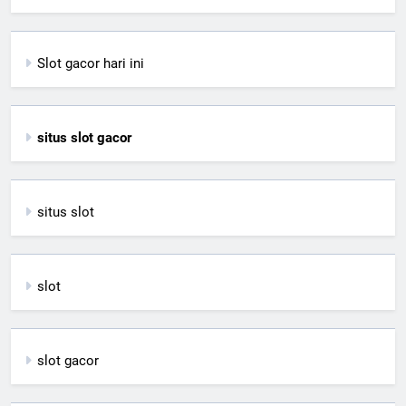
Slot gacor hari ini
situs slot gacor
situs slot
slot
slot gacor