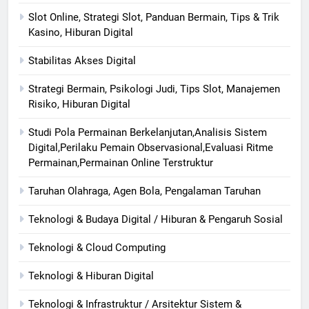
Slot Online, Strategi Slot, Panduan Bermain, Tips & Trik
Kasino, Hiburan Digital
Stabilitas Akses Digital
Strategi Bermain, Psikologi Judi, Tips Slot, Manajemen
Risiko, Hiburan Digital
Studi Pola Permainan Berkelanjutan,Analisis Sistem
Digital,Perilaku Pemain Observasional,Evaluasi Ritme
Permainan,Permainan Online Terstruktur
Taruhan Olahraga, Agen Bola, Pengalaman Taruhan
Teknologi & Budaya Digital / Hiburan & Pengaruh Sosial
Teknologi & Cloud Computing
Teknologi & Hiburan Digital
Teknologi & Infrastruktur / Arsitektur Sistem &