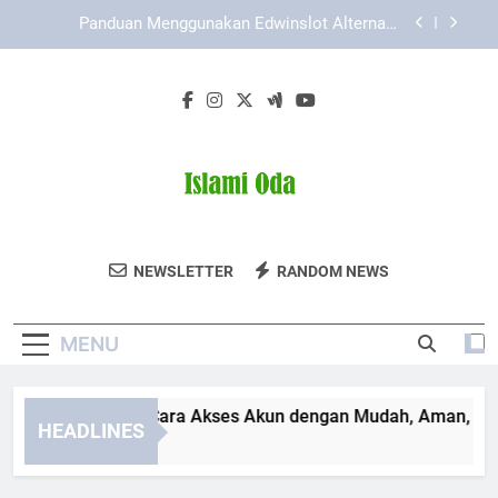
Skip
Cara Daftar Pokemon787 dengan Tampilan yang
to
Ramah Pengguna
content
Kaya787 Link Alternatif dan Peran Teknologi
dalam Kemudahan Akses
Lebah4D Login: Cara Akses Akun dengan Mudah,
Aman, dan Efisien
Panduan Menggunakan Edwinslot Alternatif
Lewat Laptop Secara Aman dan Praktis
Cara Daftar Pokemon787 dengan Tampilan yang
Ramah Pengguna
Islami Oda
Temukan Artikel Dan Konten Religi Di Islami
Kaya787 Link Alternatif dan Peran Teknologi
NEWSLETTER
RANDOM NEWS
dalam Kemudahan Akses
Oda.
MENU
ebah4D Login: Cara Akses Akun dengan Mudah, Aman, dan Efi
HEADLINES
 Months Ago