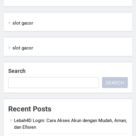
slot gacor
slot gacor
Search
SEARCH
Recent Posts
Lebah4D Login: Cara Akses Akun dengan Mudah, Aman,
dan Efisien