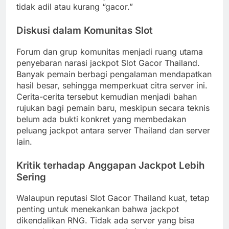
tidak adil atau kurang “gacor.”
Diskusi dalam Komunitas Slot
Forum dan grup komunitas menjadi ruang utama
penyebaran narasi jackpot Slot Gacor Thailand.
Banyak pemain berbagi pengalaman mendapatkan
hasil besar, sehingga memperkuat citra server ini.
Cerita-cerita tersebut kemudian menjadi bahan
rujukan bagi pemain baru, meskipun secara teknis
belum ada bukti konkret yang membedakan
peluang jackpot antara server Thailand dan server
lain.
Kritik terhadap Anggapan Jackpot Lebih
Sering
Walaupun reputasi Slot Gacor Thailand kuat, tetap
penting untuk menekankan bahwa jackpot
dikendalikan RNG. Tidak ada server yang bisa