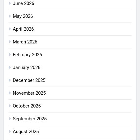
June 2026
May 2026
April 2026
March 2026
February 2026
January 2026
December 2025
November 2025
October 2025
September 2025
August 2025