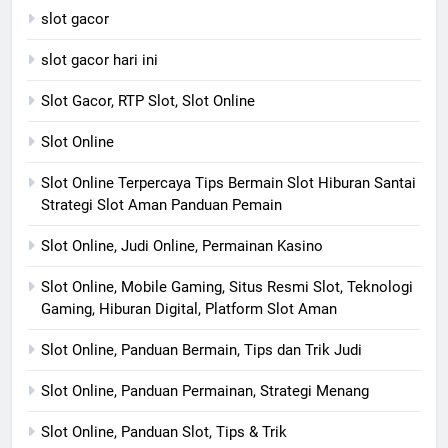
slot gacor
slot gacor hari ini
Slot Gacor, RTP Slot, Slot Online
Slot Online
Slot Online Terpercaya Tips Bermain Slot Hiburan Santai
Strategi Slot Aman Panduan Pemain
Slot Online, Judi Online, Permainan Kasino
Slot Online, Mobile Gaming, Situs Resmi Slot, Teknologi
Gaming, Hiburan Digital, Platform Slot Aman
Slot Online, Panduan Bermain, Tips dan Trik Judi
Slot Online, Panduan Permainan, Strategi Menang
Slot Online, Panduan Slot, Tips & Trik