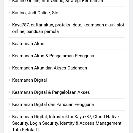
Kasino Online, Slot Online, Strategi Permainan
Kasino, Judi Online, Slot
Kaya787, daftar akun, proteksi data, keamanan akun, slot
online, panduan pemula
Keamanan Akun
Keamanan Akun & Pengalaman Pengguna
Keamanan Akun dan Akses Cadangan
Keamanan Digital
Keamanan Digital & Pengelolaan Akses
Keamanan Digital dan Panduan Pengguna
Keamanan Digital, Infrastruktur Kaya787, Cloud-Native
Security, Login Security, Identity & Access Management,
Tata Kelola IT