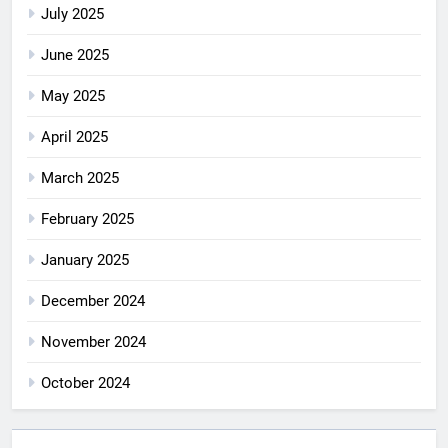
July 2025
June 2025
May 2025
April 2025
March 2025
February 2025
January 2025
December 2024
November 2024
October 2024