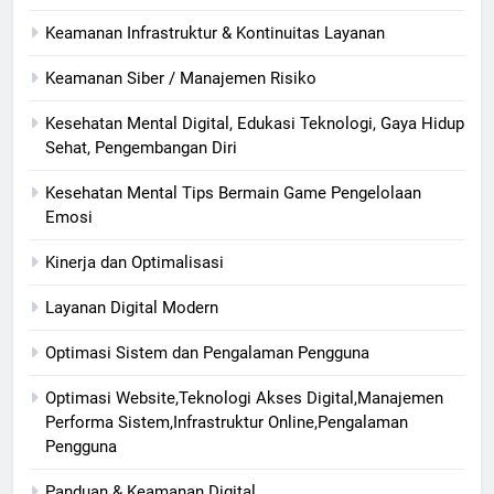
Keamanan Infrastruktur & Kontinuitas Layanan
Keamanan Siber / Manajemen Risiko
Kesehatan Mental Digital, Edukasi Teknologi, Gaya Hidup
Sehat, Pengembangan Diri
Kesehatan Mental Tips Bermain Game Pengelolaan
Emosi
Kinerja dan Optimalisasi
Layanan Digital Modern
Optimasi Sistem dan Pengalaman Pengguna
Optimasi Website,Teknologi Akses Digital,Manajemen
Performa Sistem,Infrastruktur Online,Pengalaman
Pengguna
Panduan & Keamanan Digital