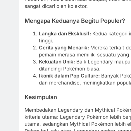
sangat dicari oleh kolektor.
Mengapa Keduanya Begitu Populer?
Langka dan Eksklusif:
Kedua kategori in
tinggi.
Cerita yang Menarik:
Mereka terkait d
pemain merasa memiliki sesuatu yang 
Kekuatan Unik:
Baik Legendary maupun
ditandingi Pokémon biasa.
Ikonik dalam Pop Culture:
Banyak Pokém
dan merchandise, meningkatkan popula
Kesimpulan
Membedakan Legendary dan Mythical Pokém
kriteria utama: Legendary Pokémon lebih ber
utama, sedangkan Mythical Pokémon lebih eks
Dalam hal kekuatan, Legendary sering unggul