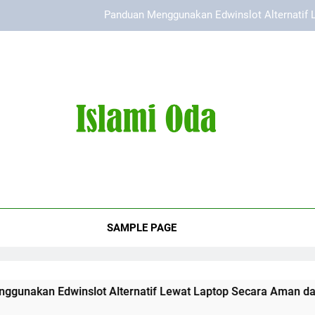
Panduan Menggunakan Edwinslot Alternatif 
Cara Daftar Pokemon787 d
Kaya787 Link Alternatif dan P
Lebah4D Login: Cara Akses 
Panduan Menggunakan Edwinslot Alternatif 
Cara Daftar Pokemon787 d
ami Oda
tikel Dan Konten Religi Di Islami Oda.
Kaya787 Link Alternatif dan P
SAMPLE PAGE
inslot Alternatif Lewat Laptop Secara Aman dan Praktis