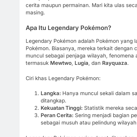
cerita maupun permainan. Mari kita ulas s
masing.
Apa Itu Legendary Pokémon?
Legendary Pokémon adalah Pokémon yang lan
Pokémon. Biasanya, mereka terkait dengan ce
muncul sebagai penjaga wilayah, fenomena 
termasuk
Mewtwo
,
Lugia
, dan
Rayquaza
.
Ciri khas Legendary Pokémon:
Langka:
Hanya muncul sekali dalam sa
ditangkap.
Kekuatan Tinggi:
Statistik mereka sec
Peran Cerita:
Sering menjadi bagian pe
sebagai musuh atau pelindung wilayah 