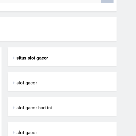
situs slot gacor
slot gacor
slot gacor hari ini
slot gacor