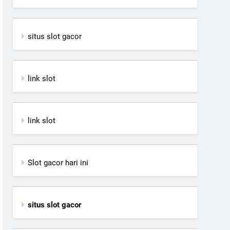
situs slot gacor
link slot
link slot
Slot gacor hari ini
situs slot gacor