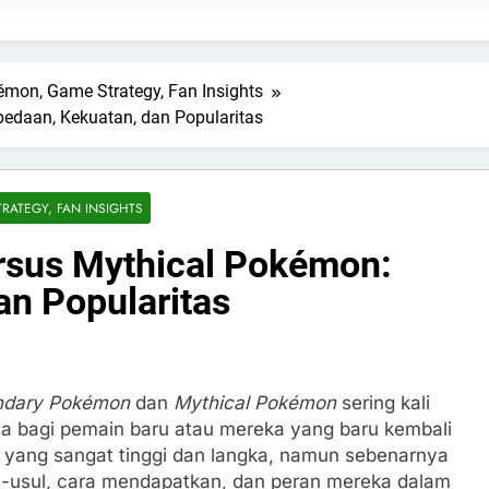
mon, Game Strategy, Fan Insights
edaan, Kekuatan, dan Popularitas
RATEGY, FAN INSIGHTS
sus Mythical Pokémon:
an Popularitas
ndary Pokémon
dan
Mythical Pokémon
sering kali
 bagi pemain baru atau mereka yang baru kembali
 yang sangat tinggi dan langka, namun sebenarnya
l-usul, cara mendapatkan, dan peran mereka dalam