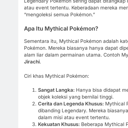
Legendary Pokémon sering dapat ditangkap d
atau event tertentu. Keberadaan mereka mem
“mengoleksi semua Pokémon.”
Apa Itu Mythical Pokémon?
Sementara itu, Mythical Pokémon adalah kate
Pokémon. Mereka biasanya hanya dapat dipero
alam liar dalam permainan utama. Contoh M
Jirachi
.
Ciri khas Mythical Pokémon:
Sangat Langka:
Hanya bisa didapat me
objek koleksi yang bernilai tinggi.
Cerita dan Legenda Khusus:
Mythical P
dibanding Legendary. Mereka biasanya 
dalam misi atau event tertentu.
Kekuatan Khusus:
Beberapa Mythical P