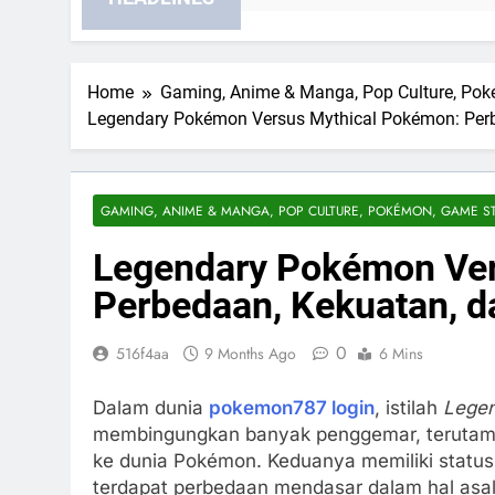
Home
Gaming, Anime & Manga, Pop Culture, Poké
Legendary Pokémon Versus Mythical Pokémon: Perb
GAMING, ANIME & MANGA, POP CULTURE, POKÉMON, GAME ST
Legendary Pokémon Ver
Perbedaan, Kekuatan, d
0
516f4aa
9 Months Ago
6 Mins
Dalam dunia
pokemon787 login
, istilah
Lege
membingungkan banyak penggemar, terutama
ke dunia Pokémon. Keduanya memiliki status
terdapat perbedaan mendasar dalam hal asa