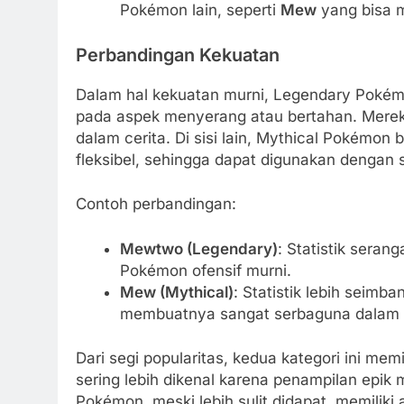
Pokémon lain, seperti
Mew
yang bisa m
Perbandingan Kekuatan
Dalam hal kekuatan murni, Legendary Pokémon 
pada aspek menyerang atau bertahan. Merek
dalam cerita. Di sisi lain, Mythical Pokémo
fleksibel, sehingga dapat digunakan dengan s
Contoh perbandingan:
Mewtwo (Legendary)
: Statistik seran
Pokémon ofensif murni.
Mew (Mythical)
: Statistik lebih seimb
membuatnya sangat serbaguna dalam s
Dari segi popularitas, kedua kategori ini m
sering lebih dikenal karena penampilan epik 
Pokémon, meski lebih sulit didapat, memilik